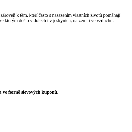
zároveň k těm, kteří často s nasazením vlastních životů pomáhají
ke kterým došlo v dolech i v jeskyních, na zemi i ve vzduchu.
u ve formě slevových kuponů.