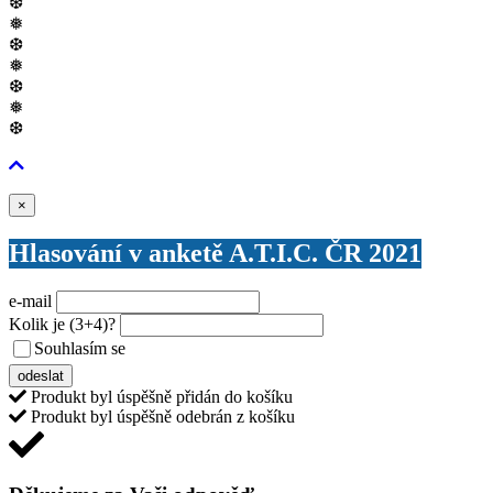
❆
❅
❆
❅
❆
❅
❆
Zavřít
×
Hlasování v anketě A.T.I.C. ČR 2021
e-mail
Kolik je
(3+4)
?
Souhlasím se
VŠEOBECNÝMI PODMÍNKAMI ANKETY O CENY
odeslat
Produkt byl úspěšně přidán do košíku
Produkt byl úspěšně odebrán z košíku