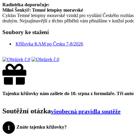
Radiotéka doporučuje:
Miloš Šenkýř: Temné letopisy moravské
Cyklus Temné letopisy moravské vznikl pro vysílání Českého rozhlasu 
druhým. Nejzajímavější z těchto příběhů vám přinášíme v knižní podob
Soubory ke stažení
Křížovka KAM po Česku 7-8/2026
Tajenku křížovky nám zašlete do 10. srpna z formuláře. Tři au
Soutěžní otázka
všeobecná pravidla soutěže
1
Znáte tajenku křížovky?