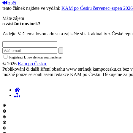
zpět
tento článek najdete ve vydání:
KAM po Česku červenec–srpen 2026
Máte zájem
o zásílání novinek?
Zadejte Vaši emailovou adresu a zajistěte si tak aktuality z České repu
Registrací k newsletteru souhlasíte se
zásadami ochrany osobních údajů
© 2026
Kam po Česku.
Publikování či další šíření obsahu www stránek kampocesku.cz bez vědo
možné pouze se souhlasem redakce KAM po Česku. Děkujeme za po
❅
❆
❅
❆
❅