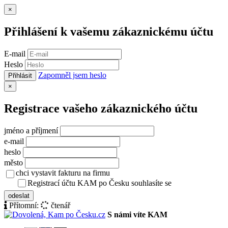
Zavřít
×
Přihlášení k vašemu zákaznickému účtu
E-mail
Heslo
Zapomněl jsem heslo
Přihlásit
Zavřít
×
Registrace vašeho zákaznického účtu
jméno a příjmení
e-mail
heslo
město
chci vystavit fakturu na firmu
Registrací účtu KAM po Česku souhlasíte se
zásady ochrany osob
odeslat
Přítomní:
čtenář
S námi víte KAM