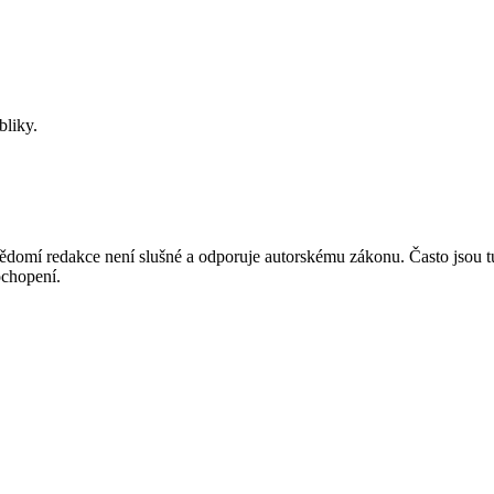
bliky.
mí redakce není slušné a odporuje autorskému zákonu. Často jsou tu zve
chopení.