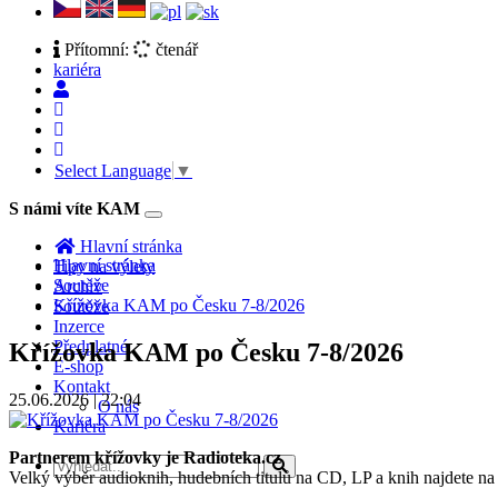
Přítomní:
čtenář
kariéra
Select Language
▼
S námi víte KAM
Toggle
navigation
Hlavní stránka
Hlavní stránka
Tipy na výlety
Soutěže
Archiv
Křížovka KAM po Česku 7-8/2026
Soutěže
Inzerce
Předplatné
Křížovka KAM po Česku 7-8/2026
E-shop
Kontakt
25.06.2026 | 22:04
O nás
Kariéra
Partnerem křížovky je Radioteka.cz
Velký výběr audioknih, hudebních titulů na CD, LP a knih najdete na