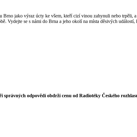
Brno jako výraz úcty ke všem, kteří cizí vinou zahynuli nebo trpěli, a 
ě. Vydejte se s námi do Brna a jeho okolí na místa děsivých událostí, 
toři správných odpovědí obdrží cenu od Radiotéky Českého rozhlas