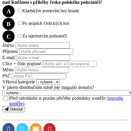
nad Kněžnou s příběhy česko­‑polského pohraničí?
A
Kladským pomezím bez hranic
B
Po stopách Orlických hor
C
Za tajemstvím pohraničí
Jméno
Příjmení
E-mail
Ulice + číslo popisné
Město
PSČ
Věková kategorie
V jakém distribučním místě jste magazín dostal/a?
Před odesláním si prosím přečtěte podmínky soutěže
(pravidla
soutěže)
.
Odeslat