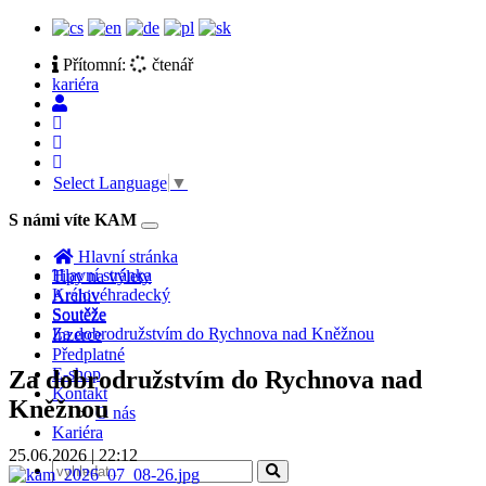
Přítomní:
čtenář
kariéra
Select Language
▼
S námi víte KAM
Toggle
navigation
Hlavní stránka
Hlavní stránka
Tipy na výlety
Královéhradecký
Archiv
Soutěže
Soutěže
Za dobrodružstvím do Rychnova nad Kněžnou
Inzerce
Předplatné
E-shop
Za dobrodružstvím do Rychnova nad
Kontakt
Kněžnou
O nás
Kariéra
25.06.2026 | 22:12