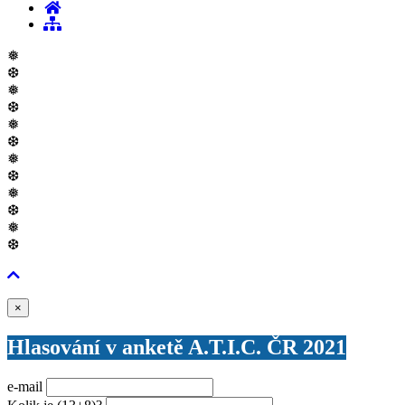
❅
❆
❅
❆
❅
❆
❅
❆
❅
❆
❅
❆
Zavřít
×
Hlasování v anketě A.T.I.C. ČR 2021
e-mail