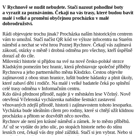
V Rychnově se nudit nebudete. Stačí nazout pohodlné boty
a vyrazit za poznáváním. Čekají na vás trasy, které budou bavit
malé i velké a promění obyčejnou procházku v malé
dobrodružství.
Rádi objevujete trochu jinak? Procházka naším historickým centrem
vám to umožní. Stačí načíst QR kód ve výloze infocentra na Starém
náměstí a nechat se vést hrou Poznej Rychnov. Čekají vás zajímavá
zákoutí, otázky o městě i drobná odměna pro všechny, kteří úspěšně
dorazí až do cíle.
Milovníci historie si přijdou na své na nové česko­‑polské stezce
Kladským pomezím bez hranic, která představuje společné příběhy
Rychnova a jeho partnerského města Kłodzko. Cestou objevíte
zajímavosti z obou stran hranice, luštit budete hádanky a plnit úkoly,
které zabaví děti i rodiče. Na malé i velké badatele čeká po splnění
celé trasy odměna v Informačním centru.
Kdo dává přednost přírodě, najde ji v městském lese Včelný. Nově
otevřená Včelenská vycházenka nabídne šestnáct zastavení
věnovaných zdejší přírodě, historii i zajímavostem tohoto lesoparku.
Vycházka bude ideálním cílem pro rodiny, které si chtějí užít klidnou
procházku a přitom se dozvědět něco nového.
Rychnov ale není jen krásné náměstí a zámek. Je to město příběhů.
Ať už se vydáte do jeho ulic, po stopách historie nebo do stínu
lesních cest, čekají vás dny plné zážitků. Stačí si jen vybrat. Nebo si