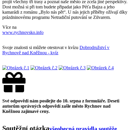
projít všechny tři trasy a poznat naše město ze zcela jiné perspektivy.
Dost možná si při tom budete připadat jako Péťa Bajza a jeho
kamarádi z románu „Bylo nás pět“. U nás jejich příběhy ožívají díky
prázdninovému programu Netradiční putování se Zilvarem.
Více na
www.rychnovsko.info
Svoje znalosti si můžete otestovat v kvízu
Dobrodružství v
Rychnově nad Kněžnou - kvíz
Své odpovědi nám posílejte do 10. srpna z formuláře. Deseti
autorům správných odpovědí zašle město Rychnov nad
Kněžnou zajímavé ceny.
Soutěžní otázka
všeobecná pravidla soutěže