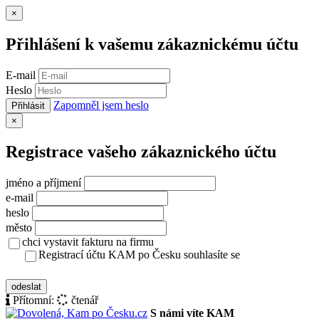
Zavřít
×
Přihlášení k vašemu zákaznickému účtu
E-mail
Heslo
Zapomněl jsem heslo
Přihlásit
Zavřít
×
Registrace vašeho zákaznického účtu
jméno a příjmení
e-mail
heslo
město
chci vystavit fakturu na firmu
Registrací účtu KAM po Česku souhlasíte se
zásady ochrany osobních údajů
odeslat
Přítomní:
čtenář
S námi víte KAM