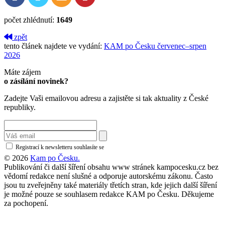
počet zhlédnutí:
1649
zpět
tento článek najdete ve vydání:
KAM po Česku červenec–srpen
2026
Máte zájem
o zásílání novinek?
Zadejte Vaši emailovou adresu a zajistěte si tak aktuality z České
republiky.
Registrací k newsletteru souhlasíte se
zásadami ochrany osobních údajů
© 2026
Kam po Česku.
Publikování či další šíření obsahu www stránek kampocesku.cz bez
vědomí redakce není slušné a odporuje autorskému zákonu. Často
jsou tu zveřejněny také materiály třetích stran, kde jejich další šíření
je možné pouze se souhlasem redakce KAM po Česku. Děkujeme
za pochopení.