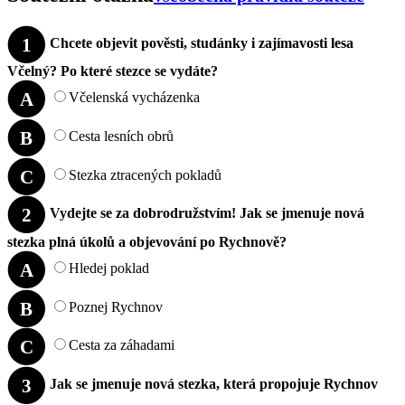
1
Chcete objevit pověsti, studánky i zajímavosti lesa
Včelný? Po které stezce se vydáte?
A
Včelenská vycházenka
B
Cesta lesních obrů
C
Stezka ztracených pokladů
2
Vydejte se za dobrodružstvím! Jak se jmenuje nová
stezka plná úkolů a objevování po Rychnově?
A
Hledej poklad
B
Poznej Rychnov
C
Cesta za záhadami
3
Jak se jmenuje nová stezka, která propojuje Rychnov