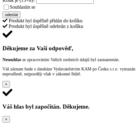
Kolik je
(13+8)
?
Souhlasím se
VŠEOBECNÝMI PODMÍNKAMI ANKETY O CENY
odeslat
Produkt byl úspěšně přidán do košíku
Produkt byl úspěšně odebrán z košíku
Děkujeme za Vaši odpověď,
Nesouhlas
se zpracováním Vašich osobních údajů byl zaznamenán.
Váš záznam bude z databáze Vydavatelstvím KAM po Česku s.r.o. vymazán
neprodleně, nejpozději však v zákonné lhůtě.
×
Váš hlas byl započítán. Děkujeme.
×