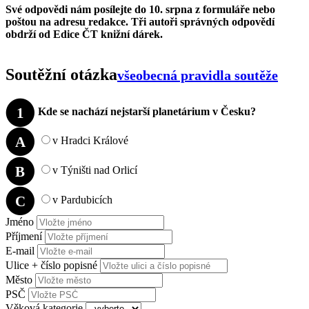
Své odpovědi nám posílejte do 10. srpna z formuláře nebo
poštou na adresu redakce. Tři autoři správných odpovědí
obdrží od Edice ČT knižní dárek.
Soutěžní otázka
všeobecná pravidla soutěže
1
Kde se nachází nejstarší planetárium v Česku?
A
v Hradci Králové
B
v Týništi nad Orlicí
C
v Pardubicích
Jméno
Příjmení
E-mail
Ulice + číslo popisné
Město
PSČ
Věková kategorie