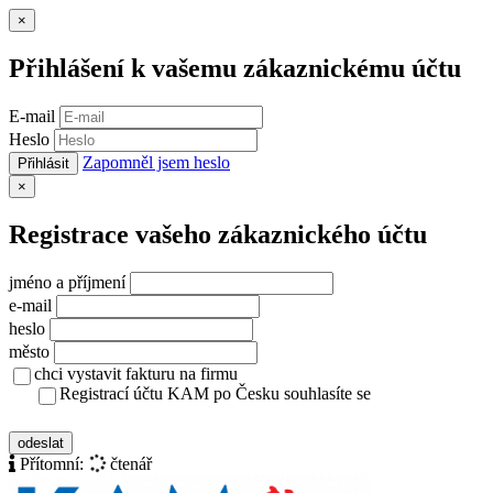
Zavřít
×
Přihlášení k vašemu zákaznickému účtu
E-mail
Heslo
Zapomněl jsem heslo
Přihlásit
Zavřít
×
Registrace vašeho zákaznického účtu
jméno a příjmení
e-mail
heslo
město
chci vystavit fakturu na firmu
Registrací účtu KAM po Česku souhlasíte se
zásady ochrany osobních údajů
odeslat
Přítomní:
čtenář