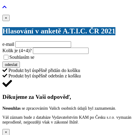
Zavřít
×
Hlasování v anketě A.T.I.C. ČR 2021
e-mail
Kolik je
(4+4)
?
Souhlasím se
VŠEOBECNÝMI PODMÍNKAMI ANKETY O CENY
odeslat
Produkt byl úspěšně přidán do košíku
Produkt byl úspěšně odebrán z košíku
Děkujeme za Vaši odpověď,
Nesouhlas
se zpracováním Vašich osobních údajů byl zaznamenán.
Váš záznam bude z databáze Vydavatelstvím KAM po Česku s.r.o. vymazán
neprodleně, nejpozději však v zákonné lhůtě.
×