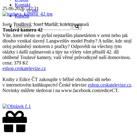
Kontakt
25.06.2026 | 22:21
O nás
Kariéra
Iveta Toušlová, Josef Maršál, kolektiv autorů
Toulavá kamera 42
Víte, které město se pyšní nejstarším planetáriem v zemi nebo jak
dlouho vznikal slavný Langweilův model Prahy? A tušíte, kde stojí
orloj poháněný motorem z pračky? Odpovědi na všechny tyto
otázky i další zajímavosti a tipy na výlety vám přináší 42. díl
oblíbené Toulavé kamery, vaší věrné průvodkyně naší domovinou.
cena: 379 Kč
eshop.ceskatelevize.cz
Knihy z Edice ČT zakoupíte v běžné obchodní síti nebo
v internetovém knihkupectví České televize
eshop.ceskatelevize.cz
.
Novinky můžete sledovat i na www.facebook.com/ediceCT.