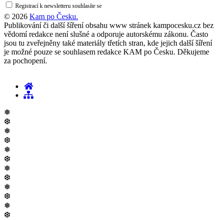
Registrací k newsletteru souhlasíte se
zásadami ochrany osobních údajů
© 2026
Kam po Česku.
Publikování či další šíření obsahu www stránek kampocesku.cz bez
vědomí redakce není slušné a odporuje autorskému zákonu. Často
jsou tu zveřejněny také materiály třetích stran, kde jejich další šíření
je možné pouze se souhlasem redakce KAM po Česku. Děkujeme
za pochopení.
❅
❆
❅
❆
❅
❆
❅
❆
❅
❆
❅
❆