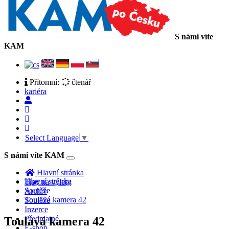
S námi víte
KAM
Přítomní:
čtenář
kariéra
Select Language
▼
S námi víte KAM
Toggle
navigation
Hlavní stránka
Hlavní stránka
Tipy na výlety
Soutěže
Archiv
Toulavá kamera 42
Soutěže
Inzerce
Předplatné
Toulavá kamera 42
E-shop