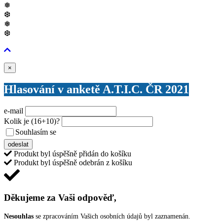
❅
❆
❅
❆
Zavřít
×
Hlasování v anketě A.T.I.C. ČR 2021
e-mail
Kolik je
(16+10)
?
Souhlasím se
VŠEOBECNÝMI PODMÍNKAMI ANKETY O CENY
odeslat
Produkt byl úspěšně přidán do košíku
Produkt byl úspěšně odebrán z košíku
Děkujeme za Vaši odpověď,
Nesouhlas
se zpracováním Vašich osobních údajů byl zaznamenán.