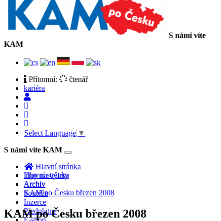
S námi víte
KAM
Přítomní:
čtenář
kariéra
Select Language
▼
S námi víte KAM
Toggle
navigation
Hlavní stránka
Hlavní stránka
Tipy na výlety
Archiv
Archiv
KAM po Česku březen 2008
Soutěže
Inzerce
Předplatné
KAM po Česku březen 2008
E-shop