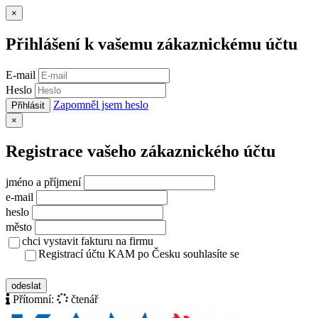
Zavřít
×
Přihlášení k vašemu zákaznickému účtu
E-mail
Heslo
Zapomněl jsem heslo
Přihlásit
Zavřít
×
Registrace vašeho zákaznického účtu
jméno a příjmení
e-mail
heslo
město
chci vystavit fakturu na firmu
Registrací účtu KAM po Česku souhlasíte se
zásady ochrany osobních údajů
odeslat
Přítomní:
čtenář