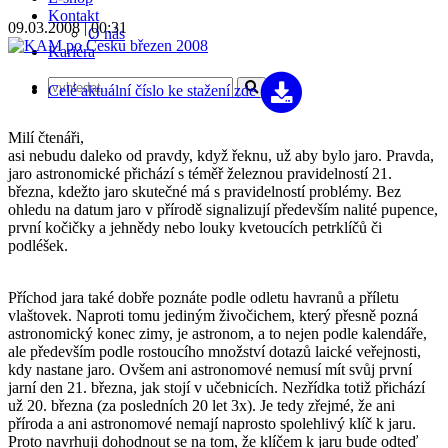
Kontakt
09.03.2008 | 00:31
O nás
Kariéra
Celé aktuální číslo
ke stažení zde
Milí čtenáři,
asi nebudu daleko od pravdy, když řeknu, už aby bylo jaro. Pravda,
jaro astronomické přichází s téměř železnou pravidelností 21.
března, kdežto jaro skutečné má s pravidelností problémy. Bez
ohledu na datum jaro v přírodě signalizují především nalité pupence,
první kočičky a jehnědy nebo louky kvetoucích petrklíčů či
podléšek.
Příchod jara také dobře poznáte podle odletu havranů a příletu
vlaštovek. Naproti tomu jediným živočichem, který přesně pozná
astronomický konec zimy, je astronom, a to nejen podle kalendáře,
ale především podle rostoucího množství dotazů laické veřejnosti,
kdy nastane jaro. Ovšem ani astronomové nemusí mít svůj první
jarní den 21. března, jak stojí v učebnicích. Nezřídka totiž přichází
už 20. března (za posledních 20 let 3x). Je tedy zřejmé, že ani
příroda a ani astronomové nemají naprosto spolehlivý klíč k jaru.
Proto navrhuji dohodnout se na tom, že klíčem k jaru bude odteď