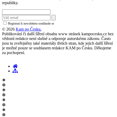
republiky.
Registrací k newsletteru souhlasíte se
zásadami ochrany osobních údajů
© 2026
Kam po Česku.
Publikování či další šíření obsahu www stránek kampocesku.cz bez
vědomí redakce není slušné a odporuje autorskému zákonu. Často
jsou tu zveřejněny také materiály třetích stran, kde jejich další šíření
je možné pouze se souhlasem redakce KAM po Česku. Děkujeme
za pochopení.
❅
❆
❅
❆
❅
❆
❅
❆