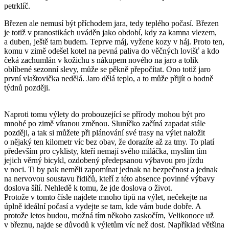
petrklíč.
Březen ale nemusí být příchodem jara, tedy teplého počasí. Březen
je totiž v pranostikách uváděn jako období, kdy za kamna vlezem,
a duben, ještě tam budem. Teprve máj, vyžene kozy v háj. Proto ten,
komu v zimě odešel kotel na pevná paliva do věčných lovišť a kdo
čeká zachumlán v kožichu s nákupem nového na jaro a tolik
oblíbené sezonní slevy, může se pěkně přepočítat. Ono totiž jaro
první vlaštovička nedělá. Jaro dělá teplo, a to může přijít o hodně
týdnů později.
Naproti tomu výlety do probouzející se přírody mohou být pro
mnohé po zimě vítanou změnou. Sluníčko začíná zapadat stále
později, a tak si můžete při plánování své trasy na výlet naložit
o nějaký ten kilometr víc bez obav, že dorazíte až za tmy. To platí
především pro cyklisty, kteří nemají svého miláčka, myslím tím
jejich věrný bicykl, ozdobený předepsanou výbavou pro jízdu
v noci. Ti by pak neměli zapomínat jednak na bezpečnost a jednak
na nervovou soustavu řidičů, kteří z této absence povinné výbavy
doslova šílí. Nehledě k tomu, že jde doslova o život.
Protože v tomto čísle najdete mnoho tipů na výlet, nečekejte na
úplně ideální počasí a vydejte se tam, kde vám bude dobře. A
protože letos budou, možná tím někoho zaskočím, Velikonoce už
v březnu, najde se důvodů k výletům víc než dost. Například většina