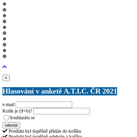
❅
❆
❅
❆
❅
❆
❅
❆
❅
❆
Zavřít
×
Hlasování v anketě A.T.I.C. ČR 2021
e-mail
Kolik je
(9+6)
?
Souhlasím se
VŠEOBECNÝMI PODMÍNKAMI ANKETY O CENY
odeslat
Produkt byl úspěšně přidán do košíku
Produkt byl úspěšně odebrán z košíku