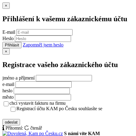
Zavřít
×
Přihlášení k vašemu zákaznickému účtu
E-mail
Heslo
Zapomněl jsem heslo
Přihlásit
Zavřít
×
Registrace vašeho zákaznického účtu
jméno a příjmení
e-mail
heslo
město
chci vystavit fakturu na firmu
Registrací účtu KAM po Česku souhlasíte se
zásady ochrany osobních údajů
odeslat
Přítomní:
čtenář
S námi víte KAM