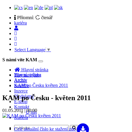
Přítomní:
čtenář
kariéra
Select Language
▼
S námi víte KAM
Toggle
navigation
Hlavní stránka
Hlavní stránka
Tipy na výlety
Archiv
Archiv
KAM po Česku květen 2011
Soutěže
Inzerce
Předplatné
KAM po Česku - květen 2011
E-shop
Kontakt
01.05.2011 | 00:00
O nás
Kariéra
Celé aktuální číslo
ke stažení zde