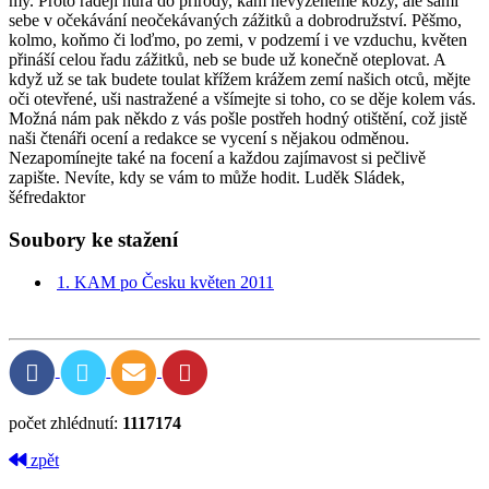
my. Proto raději hurá do přírody, kam nevyženeme kozy, ale sami
sebe v očekávání neočekávaných zážitků a dobrodružství. Pěšmo,
kolmo, koňmo či loďmo, po zemi, v podzemí i ve vzduchu, květen
přináší celou řadu zážitků, neb se bude už konečně oteplovat. A
když už se tak budete toulat křížem krážem zemí našich otců, mějte
oči otevřené, uši nastražené a všímejte si toho, co se děje kolem vás.
Možná nám pak někdo z vás pošle postřeh hodný otištění, což jistě
naši čtenáři ocení a redakce se vycení s nějakou odměnou.
Nezapomínejte také na focení a každou zajímavost si pečlivě
zapište. Nevíte, kdy se vám to může hodit. Luděk Sládek,
šéfredaktor
Soubory ke stažení
1. KAM po Česku květen 2011
počet zhlédnutí:
1117174
zpět