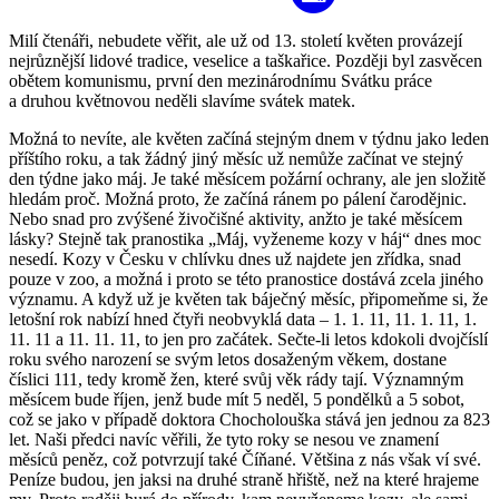
Milí čtenáři, nebudete věřit, ale už od 13. století květen provázejí
nejrůznější lidové tradice, veselice a taškařice. Později byl zasvěcen
obětem komunismu, první den mezinárodnímu Svátku práce
a druhou květnovou neděli slavíme svátek matek.
Možná to nevíte, ale květen začíná stejným dnem v týdnu jako leden
příštího roku, a tak žádný jiný měsíc už nemůže začínat ve stejný
den týdne jako máj. Je také měsícem požární ochrany, ale jen složitě
hledám proč. Možná proto, že začíná ránem po pálení čarodějnic.
Nebo snad pro zvýšené živočišné aktivity, anžto je také měsícem
lásky? Stejně tak pranostika „Máj, vyženeme kozy v háj“ dnes moc
nesedí. Kozy v Česku v chlívku dnes už najdete jen zřídka, snad
pouze v zoo, a možná i proto se této pranostice dostává zcela jiného
významu. A když už je květen tak báječný měsíc, připomeňme si, že
letošní rok nabízí hned čtyři neobvyklá data – 1. 1. 11, 11. 1. 11, 1.
11. 11 a 11. 11. 11, to jen pro začátek. Sečte-li letos kdokoli dvojčíslí
roku svého narození se svým letos dosaženým věkem, dostane
číslici 111, tedy kromě žen, které svůj věk rády tají. Významným
měsícem bude říjen, jenž bude mít 5 neděl, 5 pondělků a 5 sobot,
což se jako v případě doktora Chocholouška stává jen jednou za 823
let. Naši předci navíc věřili, že tyto roky se nesou ve znamení
měsíců peněz, což potvrzují také Číňané. Většina z nás však ví své.
Peníze budou, jen jaksi na druhé straně hřiště, než na které hrajeme