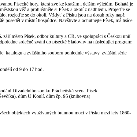
 zvanou Písecké hory, která zve ke kratším i delším výletům. Bohatá je
městskou věž a prohlédněte si Písek a okolí z nadhledu. Projeďte se
lo, rozjeďte se do okolí. Vždyť z Písku jsou na dosah ruky např.
ště posedět v místní hospůdce. Navštivte a ochutnejte Písek, má tisíce
ří město Písek, odbor kultury a CR, ve spolupráci s Českou unií
odpoledne srdečně zváni do písecké Sladovny na následující program:
 katalogu a zvláštního souboru pohlednic výstavy, zvláštní série
pondělí od 9 do 17 hod.
podání Divadelního spolku Prácheňská scéna Písek.
a Ševčíka), dům U Koulí, dům čp. 95 (knihovna)
o všech objektech využívaných brannou mocí v Písku mezi lety 1860-