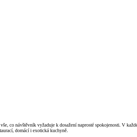
je vše, co návštěvník vyžaduje k dosažení naprosté spokojenosti. V ka
taurací, domácí i exotická kuchyně.