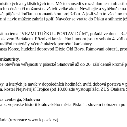
ristických a cyklistických tras. Město sousedí s rozsáhlou lesní oblastí
ých scénách či možnost navštívit velké akce. Neváhejte a vyběhněte na 
ě, půjčte si loďku na romantickou projížďku. A je-li vám to všechno má
si navíc můžete zahrát i golf. Navečer se vraťte do Písku a stihnete je
krát na téma "VEZMI TUŽKU - POSTAV DŮM", pořádá ve dnech 3.-5. zá
roslavem Bartákem. Příznivci kresleného humoru jsou v sobotu 4. září 
tradiční materiály včetně ukázek portrétní karikatury.
Vlasta Korec, hudební doprovod Dixie Old Boys. Rámování obrazů, prodej
ikaturisty.
de otevřena veřejnosti v písecké Sladovně až do 26. září denně kromě 
ky, u kterých je navíc v dopoledních hodinách uvítá dobová postava v 
a, kostel Nejsvětější Trojice (od 10.00 zde vystoupí žáci ZUŠ Otakar
hwarzenberga, Sladovna
a k. vojenské historii královského města Písku" - slovem i obrazem p
arie (rezervace www.icpisek.cz)