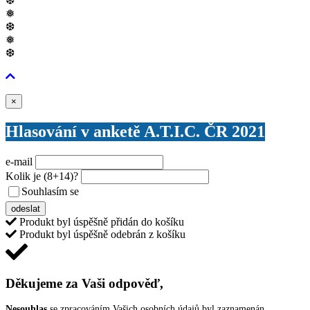
❆
❅
❆
❅
❆
Zavřít
×
Hlasování v anketě A.T.I.C. ČR 2021
e-mail
Kolik je
(8+14)
?
Souhlasím se
VŠEOBECNÝMI PODMÍNKAMI ANKETY O CENY
odeslat
Produkt byl úspěšně přidán do košíku
Produkt byl úspěšně odebrán z košíku
Děkujeme za Vaši odpověď,
Nesouhlas
se zpracováním Vašich osobních údajů byl zaznamenán.