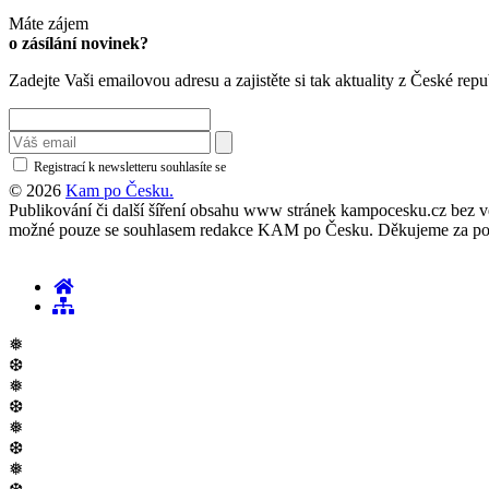
Máte zájem
o zásílání novinek?
Zadejte Vaši emailovou adresu a zajistěte si tak aktuality z České repu
Registrací k newsletteru souhlasíte se
zásadami ochrany osobních údajů
© 2026
Kam po Česku.
Publikování či další šíření obsahu www stránek kampocesku.cz bez vědo
možné pouze se souhlasem redakce KAM po Česku. Děkujeme za po
❅
❆
❅
❆
❅
❆
❅