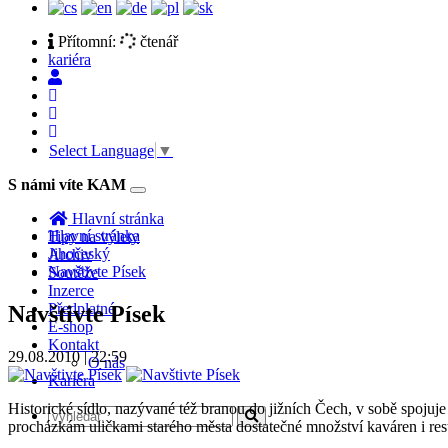
Přítomní:
čtenář
kariéra
Select Language
▼
S námi víte KAM
Toggle
navigation
Hlavní stránka
Hlavní stránka
Tipy na výlety
Jihočeský
Archiv
Navštivte Písek
Soutěže
Inzerce
Předplatné
Navštivte Písek
E-shop
Kontakt
29.08.2010 | 22:59
O nás
Kariéra
Historické sídlo, nazývané též branou do jižních Čech, v sobě spoju
procházkám uličkami starého města dostatečné množství kaváren i res