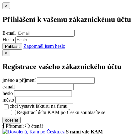
Zavřít
×
Přihlášení k vašemu zákaznickému účtu
E-mail
Heslo
Zapomněl jsem heslo
Přihlásit
Zavřít
×
Registrace vašeho zákaznického účtu
jméno a příjmení
e-mail
heslo
město
chci vystavit fakturu na firmu
Registrací účtu KAM po Česku souhlasíte se
zásady ochrany osob
odeslat
Přítomní:
čtenář
S námi víte KAM