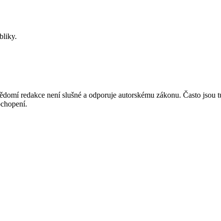
bliky.
mí redakce není slušné a odporuje autorskému zákonu. Často jsou tu zve
chopení.