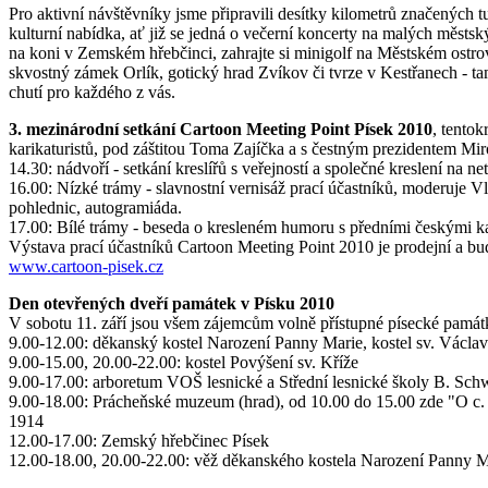
Pro aktivní návštěvníky jsme připravili desítky kilometrů značených tu
kulturní nabídka, ať již se jedná o večerní koncerty na malých městsk
na koni v Zemském hřebčinci, zahrajte si minigolf na Městském ostrov
skvostný zámek Orlík, gotický hrad Zvíkov či tvrze v Kestřanech - tam 
chutí pro každého z vás.
3. mezinárodní setkání Cartoon Meeting Point Písek 2010
, tento
karikaturistů, pod záštitou Toma Zajíčka a s čestným prezidentem Mi
14.30: nádvoří - setkání kreslířů s veřejností a společné kreslení na ne
16.00: Nízké trámy - slavnostní vernisáž prací účastníků, moderuje 
pohlednic, autogramiáda.
17.00: Bílé trámy - beseda o kresleném humoru s předními českými kar
Výstava prací účastníků Cartoon Meeting Point 2010 je prodejní a bu
www.cartoon-pisek.cz
Den otevřených dveří památek v Písku 2010
V sobotu 11. září jsou všem zájemcům volně přístupné písecké památ
9.00-12.00: děkanský kostel Narození Panny Marie, kostel sv. Václav
9.00-15.00, 20.00-22.00: kostel Povýšení sv. Kříže
9.00-17.00: arboretum VOŠ lesnické a Střední lesnické školy B. Sc
9.00-18.00: Prácheňské muzeum (hrad), od 10.00 do 15.00 zde "O c. 
1914
12.00-17.00: Zemský hřebčinec Písek
12.00-18.00, 20.00-22.00: věž děkanského kostela Narození Panny M