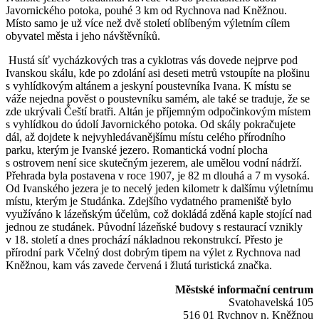
Javornického potoka, pouhé 3 km od Rychnova nad Kněžnou.
Místo samo je už více než dvě století oblíbeným výletním cílem
obyvatel města i jeho návštěvníků.
Hustá síť vycházkových tras a cyklotras vás dovede nejprve pod
Ivanskou skálu, kde po zdolání asi deseti metrů vstoupíte na plošinu
s vyhlídkovým altánem a jeskyní poustevníka Ivana. K místu se
váže nejedna pověst o poustevníku samém, ale také se traduje, že se
zde ukrývali Čeští bratři. Altán je příjemným odpočinkovým místem
s vyhlídkou do údolí Javornického potoka. Od skály pokračujete
dál, až dojdete k nejvyhledávanějšímu místu celého přírodního
parku, kterým je Ivanské jezero. Romantická vodní plocha
s ostrovem není sice skutečným jezerem, ale umělou vodní nádrží.
Přehrada byla postavena v roce 1907, je 82 m dlouhá a 7 m vysoká.
Od Ivanského jezera je to necelý jeden kilometr k dalšímu výletnímu
místu, kterým je Studánka. Zdejšího vydatného prameniště bylo
využíváno k lázeňským účelům, což dokládá zděná kaple stojící nad
jednou ze studánek. Původní lázeňské budovy s restaurací vznikly
v 18. století a dnes prochází nákladnou rekonstrukcí. Přesto je
přírodní park Včelný dost dobrým tipem na výlet z Rychnova nad
Kněžnou, kam vás zavede červená i žlutá turistická značka.
Městské informační centrum
Svatohavelská 105
516 01 Rychnov n. Kněžnou