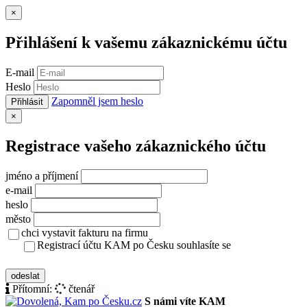
Zavřít
×
Přihlášení k vašemu zákaznickému účtu
E-mail
Heslo
Zapomněl jsem heslo
Přihlásit
Zavřít
×
Registrace vašeho zákaznického účtu
jméno a příjmení
e-mail
heslo
město
chci vystavit fakturu na firmu
Registrací účtu KAM po Česku souhlasíte se
zásady ochrany osobních údajů
odeslat
Přítomní:
čtenář
S námi víte KAM