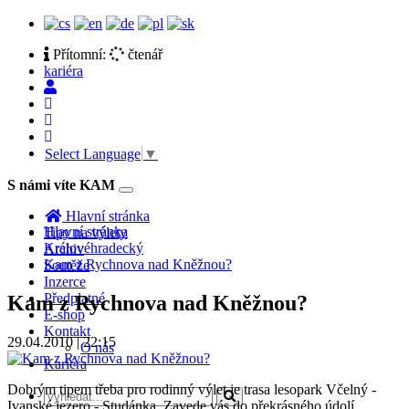
Přítomní:
čtenář
kariéra
Select Language
▼
S námi víte KAM
Toggle
navigation
Hlavní stránka
Hlavní stránka
Tipy na výlety
Královéhradecký
Archiv
Kam z Rychnova nad Kněžnou?
Soutěže
Inzerce
Předplatné
Kam z Rychnova nad Kněžnou?
E-shop
Kontakt
29.04.2010 | 22:15
O nás
Kariéra
Dobrým tipem třeba pro rodinný výlet je trasa lesopark Včelný -
Ivanské jezero - Studánka. Zavede vás do překrásného údolí