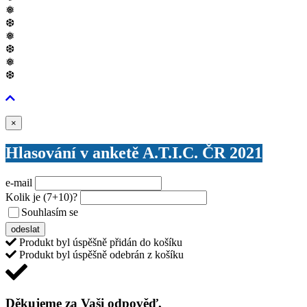
❅
❆
❅
❆
❅
❆
Zavřít
×
Hlasování v anketě A.T.I.C. ČR 2021
e-mail
Kolik je
(7+10)
?
Souhlasím se
VŠEOBECNÝMI PODMÍNKAMI ANKETY O CENY
odeslat
Produkt byl úspěšně přidán do košíku
Produkt byl úspěšně odebrán z košíku
Děkujeme za Vaši odpověď,