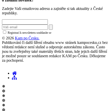
o zásílání novinek?
Zadejte Vaši emailovou adresu a zajistěte si tak aktuality z České
republiky.
Registrací k newsletteru souhlasíte se
zásadami ochrany osobních údajů
© 2026
Kam po Česku.
Publikování či další šíření obsahu www stránek kampocesku.cz bez
vědomí redakce není slušné a odporuje autorskému zákonu. Často
jsou tu zveřejněny také materiály třetích stran, kde jejich další šíření
je možné pouze se souhlasem redakce KAM po Česku. Děkujeme
za pochopení.
❅
❆
❅
❆
❅
❆