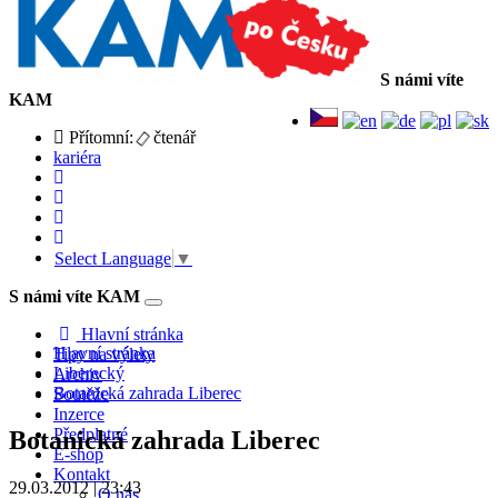
S námi víte
KAM
Přítomní:
čtenář
kariéra
Select Language
▼
S námi víte KAM
Toggle
navigation
Hlavní stránka
Hlavní stránka
Tipy na výlety
Liberecký
Archiv
Botanická zahrada Liberec
Soutěže
Inzerce
Předplatné
Botanická zahrada Liberec
E-shop
Kontakt
29.03.2012 | 23:43
O nás