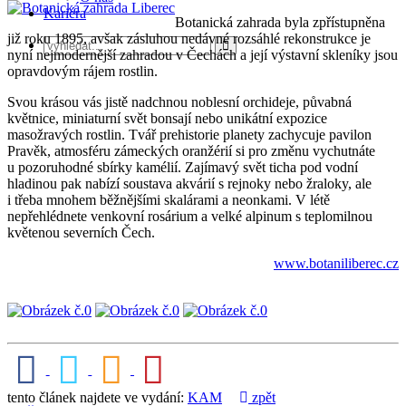
Kariéra
Botanická zahrada byla zpřístupněna
již roku 1895, avšak zásluhou nedávné rozsáhlé rekonstrukce je
nyní nejmodernější zahradou v Čechách a její výstavní skleníky jsou
opravdovým rájem rostlin.
Svou krásou vás jistě nadchnou noblesní orchideje, půvabná
květnice, miniaturní svět bonsají nebo unikátní expozice
masožravých rostlin. Tvář prehistorie planety zachycuje pavilon
Pravěk, atmosféru zámeckých oranžérií si pro změnu vychutnáte
u pozoruhodné sbírky kamélií. Zajímavý svět ticha pod vodní
hladinou pak nabízí soustava akvárií s rejnoky nebo žraloky, ale
i třeba mnohem běžnějšími skalárami a neonkami. V létě
nepřehlédnete venkovní rosárium a velké alpinum s teplomilnou
květenou severních Čech.
www.botaniliberec.cz
tento článek najdete ve vydání:
KAM
zpět