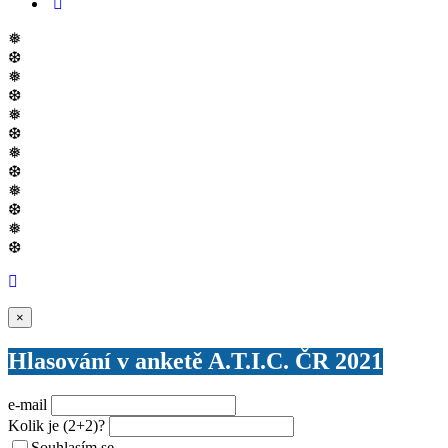
❅
❆
❅
❆
❅
❆
❅
❆
❅
❆
❅
❆
Zavřít
×
Hlasování v anketě A.T.I.C. ČR 2021
e-mail
Kolik je
(2+2)
?
Souhlasím se