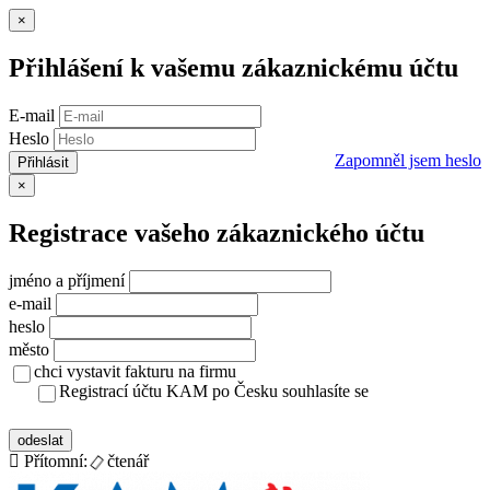
Zavřít
×
Přihlášení k vašemu zákaznickému účtu
E-mail
Heslo
Zapomněl jsem heslo
Přihlásit
Zavřít
×
Registrace vašeho zákaznického účtu
jméno a příjmení
e-mail
heslo
město
chci vystavit fakturu na firmu
Registrací účtu KAM po Česku souhlasíte se
zásady ochrany osobních údajů
odeslat
Přítomní:
čtenář