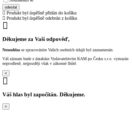
VŠEOBECNÝMI PODMÍNKAMI ANKETY O CENY
odeslat
Produkt byl úspěšně přidán do košíku
Produkt byl úspěšně odebrán z košíku
Děkujeme za Vaši odpověď,
Nesouhlas
se zpracováním Vašich osobních údajů byl zaznamenán.
Váš záznam bude z databáze Vydavatelstvím KAM po Česku s.r.o. vymazán
neprodleně, nejpozději však v zákonné lhůtě.
×
Váš hlas byl započítán. Děkujeme.
×