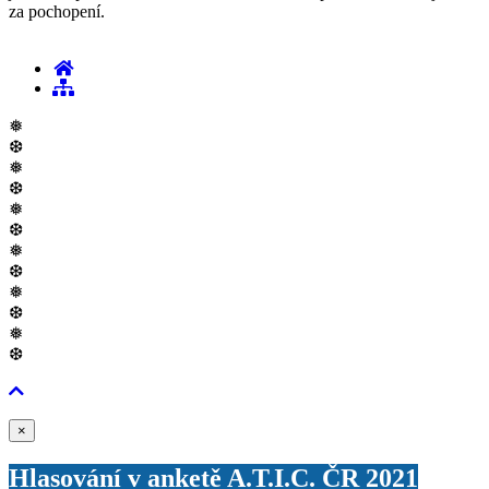
za pochopení.
❅
❆
❅
❆
❅
❆
❅
❆
❅
❆
❅
❆
Zavřít
×
Hlasování v anketě A.T.I.C. ČR 2021