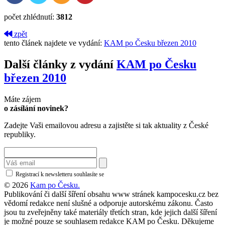
počet zhlédnutí:
3812
zpět
tento článek najdete ve vydání:
KAM po Česku březen 2010
Další články z vydání
KAM po Česku
březen 2010
Máte zájem
o zásílání novinek?
Zadejte Vaši emailovou adresu a zajistěte si tak aktuality z České
republiky.
Registrací k newsletteru souhlasíte se
zásadami ochrany osobních údajů
© 2026
Kam po Česku.
Publikování či další šíření obsahu www stránek kampocesku.cz bez
vědomí redakce není slušné a odporuje autorskému zákonu. Často
jsou tu zveřejněny také materiály třetích stran, kde jejich další šíření
je možné pouze se souhlasem redakce KAM po Česku. Děkujeme