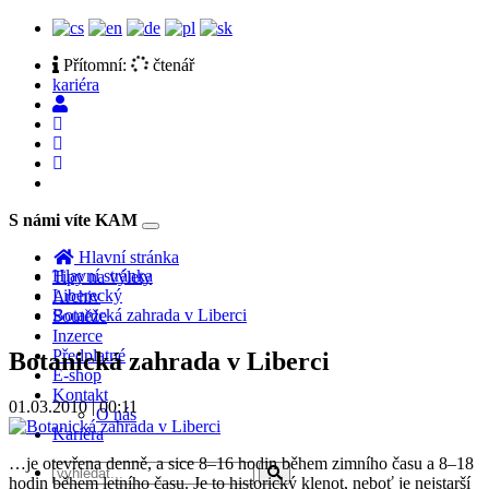
Přítomní:
čtenář
kariéra
S námi víte KAM
Toggle
navigation
Hlavní stránka
Hlavní stránka
Tipy na výlety
Liberecký
Archiv
Botanická zahrada v Liberci
Soutěže
Inzerce
Předplatné
Botanická zahrada v Liberci
E-shop
Kontakt
01.03.2010 | 00:11
O nás
Kariéra
…je otevřena denně, a sice 8–16 hodin během zimního času a 8–18
hodin během letního času. Je to historický klenot, neboť je nejstarší