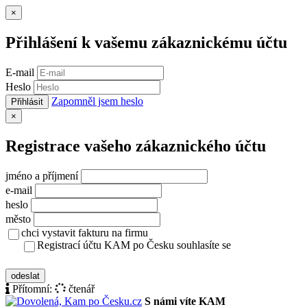
Zavřít
×
Přihlášení k vašemu zákaznickému účtu
E-mail
Heslo
Zapomněl jsem heslo
Přihlásit
Zavřít
×
Registrace vašeho zákaznického účtu
jméno a příjmení
e-mail
heslo
město
chci vystavit fakturu na firmu
Registrací účtu KAM po Česku souhlasíte se
zásady ochrany osobních údajů
odeslat
Přítomní:
čtenář
S námi víte KAM