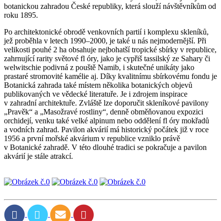
botanickou zahradou České republiky, která slouží návštěvníkům od
roku 1895.
Po architektonické obrodě venkovních partií i komplexu skleníků,
jež proběhla v letech 1990–2000, je také u nás nejmodernější. Při
velikosti pouhé 2 ha obsahuje nejbohatší tropické sbírky v republice,
zahrnující rarity světové fl óry, jako je cypřiš tassilský ze Sahary či
welwitschie podivná z pouště Namib, i skutečné unikáty jako
prastaré stromovité kamélie aj. Díky kvalitnímu sbírkovému fondu je
Botanická zahrada také místem několika botanických objevů
publikovaných ve vědecké literatuře. Je i zdrojem inspirace
v zahradní architektuře. Zvláště lze doporučit skleníkové pavilony
„Pravěk“ a „Masožravé rostliny“, denně obměňovanou expozici
orchidejí, venku také velké alpinum nebo oddělení fl óry mokřadů
a vodních zahrad. Pavilon akvárií má historický počátek již v roce
1956 a první mořské akvárium v republice vzniklo právě
v Botanické zahradě. V této dlouhé tradici se pokračuje a pavilon
akvárií je stále atrakcí.