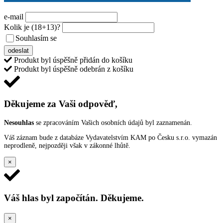
e-mail
Kolik je
(18+13)
?
Souhlasím se
VŠEOBECNÝMI PODMÍNKAMI ANKETY O CENY
odeslat
Produkt byl úspěšně přidán do košíku
Produkt byl úspěšně odebrán z košíku
Děkujeme za Vaši odpověď,
Nesouhlas
se zpracováním Vašich osobních údajů byl zaznamenán.
Váš záznam bude z databáze Vydavatelstvím KAM po Česku s.r.o. vymazán
neprodleně, nejpozději však v zákonné lhůtě.
×
Váš hlas byl započítán. Děkujeme.
×