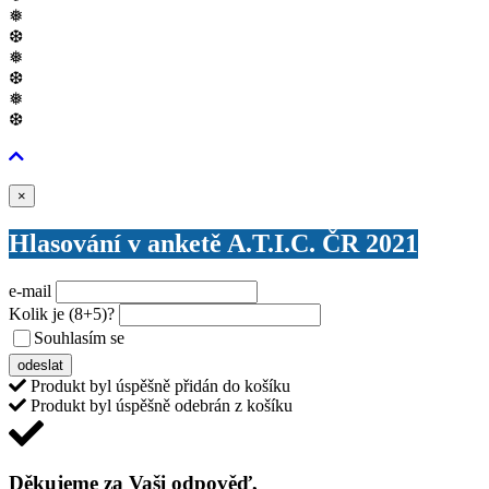
❅
❆
❅
❆
❅
❆
Zavřít
×
Hlasování v anketě A.T.I.C. ČR 2021
e-mail
Kolik je
(8+5)
?
Souhlasím se
VŠEOBECNÝMI PODMÍNKAMI ANKETY O CENY
odeslat
Produkt byl úspěšně přidán do košíku
Produkt byl úspěšně odebrán z košíku
Děkujeme za Vaši odpověď,