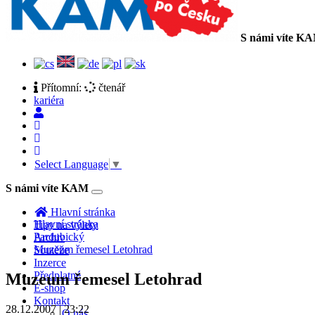
S námi víte K
Přítomní:
čtenář
kariéra
Select Language
▼
S námi víte KAM
Toggle
navigation
Hlavní stránka
Hlavní stránka
Tipy na výlety
Pardubický
Archiv
Muzeum řemesel Letohrad
Soutěže
Inzerce
Předplatné
Muzeum řemesel Letohrad
E-shop
Kontakt
28.12.2007 | 23:22
O nás