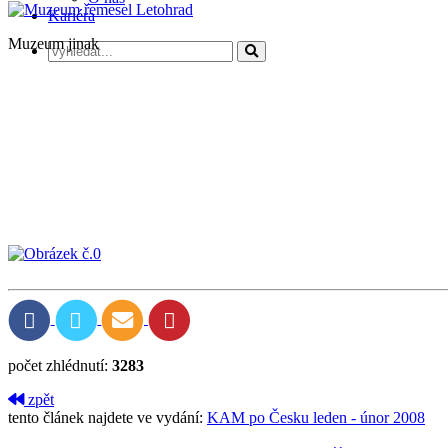
Kariéra
Muzeum jinak
počet zhlédnutí:
3283
zpět
tento článek najdete ve vydání:
KAM po Česku leden - únor 2008