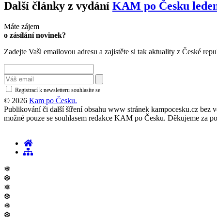
Další články z vydání
KAM po Česku leden
Máte zájem
o zásílání novinek?
Zadejte Vaši emailovou adresu a zajistěte si tak aktuality z České repu
Registrací k newsletteru souhlasíte se
zásadami ochrany osobních údajů
© 2026
Kam po Česku.
Publikování či další šíření obsahu www stránek kampocesku.cz bez vědo
možné pouze se souhlasem redakce KAM po Česku. Děkujeme za po
❅
❆
❅
❆
❅
❆