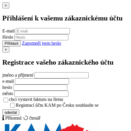
Zavřít
×
Přihlášení k vašemu zákaznickému účtu
E-mail
Heslo
Zapomněl jsem heslo
Přihlásit
Zavřít
×
Registrace vašeho zákaznického účtu
jméno a příjmení
e-mail
heslo
město
chci vystavit fakturu na firmu
Registrací účtu KAM po Česku souhlasíte se
zásady ochrany osob
odeslat
Přítomní:
čtenář