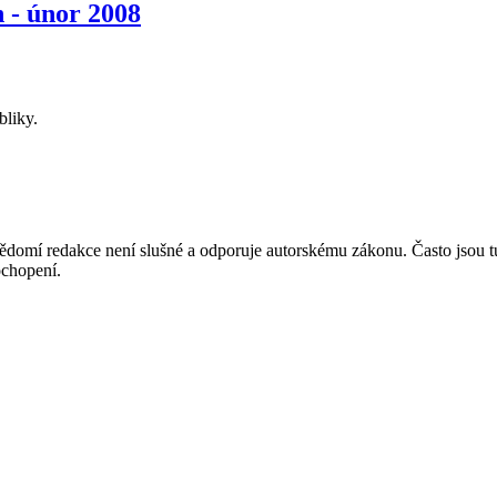
 - únor 2008
bliky.
mí redakce není slušné a odporuje autorskému zákonu. Často jsou tu zve
chopení.