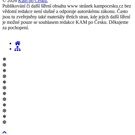
© 2026
Kam po Česku.
Publikování či další šíření obsahu www stránek kampocesku.cz bez
vědomí redakce není slušné a odporuje autorskému zákonu. Často
jsou tu zveřejněny také materiály třetích stran, kde jejich další šíření
je možné pouze se souhlasem redakce KAM po Česku. Děkujeme
za pochopení.
❅
❆
❅
❆
❅
❆
❅
❆
❅
❆
❅
❆