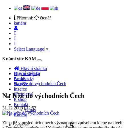
Přítomní:
čtenář
kariéra
Select Language
▼
S námi víte KAM
Toggle
navigation
Hlavní stránka
Hlavní stránka
Tipy na výlety
Pardubický
Archiv
Na lyže do východních Čech
Soutěže
Inzerce
Předplatné
Na lyže do východních Čech
E-shop
Kontakt
31.12.2008 | 22:52
O nás
Kariéra
Zima již v posledních dnech významným způsobem klepe na dveře
a Destinační společnost Východní Čechy se proto rozhodla, že vás