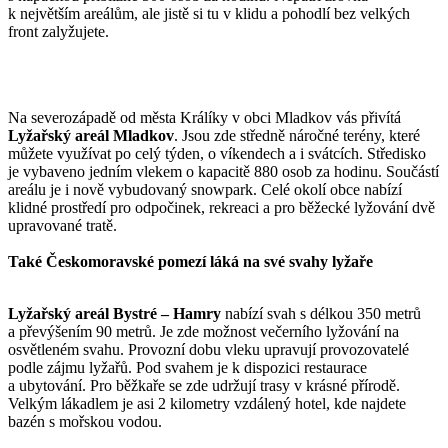
k největším areálům, ale jistě si tu v klidu a pohodlí bez velkých
front zalyžujete.
Na severozápadě od města Králíky v obci Mladkov vás přivítá
Lyžařský areál Mladkov
. Jsou zde středně náročné terény, které
můžete využívat po celý týden, o víkendech a i svátcích. Středisko
je vybaveno jedním vlekem o kapacitě 880 osob za hodinu. Součástí
areálu je i nově vybudovaný snowpark. Celé okolí obce nabízí
klidné prostředí pro odpočinek, rekreaci a pro běžecké lyžování dvě
upravované tratě.
Také Českomoravské pomezí láká na své svahy lyžaře
Lyžařský areál Bystré – Hamry
nabízí svah s délkou 350 metrů
a převýšením 90 metrů. Je zde možnost večerního lyžování na
osvětleném svahu. Provozní dobu vleku upravují provozovatelé
podle zájmu lyžařů. Pod svahem je k dispozici restaurace
a ubytování. Pro běžkaře se zde udržují trasy v krásné přírodě.
Velkým lákadlem je asi 2 kilometry vzdálený hotel, kde najdete
bazén s mořskou vodou.