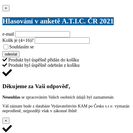
Zavřít
×
Hlasování v anketě A.T.I.C. ČR 2021
e-mail
Kolik je
(4+16)
?
Souhlasím se
VŠEOBECNÝMI PODMÍNKAMI ANKETY O CENY
odeslat
Produkt byl úspěšně přidán do košíku
Produkt byl úspěšně odebrán z košíku
Děkujeme za Vaši odpověď,
Nesouhlas
se zpracováním Vašich osobních údajů byl zaznamenán.
Váš záznam bude z databáze Vydavatelstvím KAM po Česku s.r.o. vymazán
neprodleně, nejpozději však v zákonné lhůtě.
×