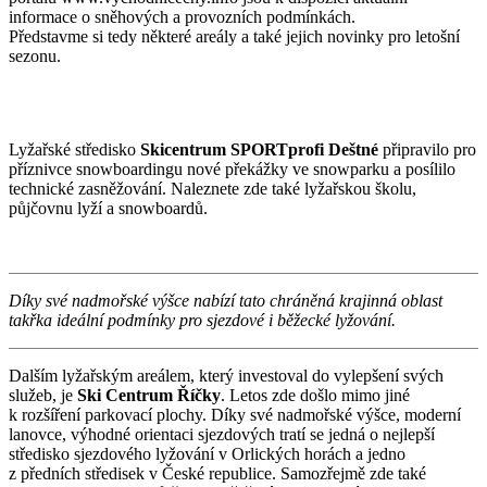
informace o sněhových a provozních podmínkách.
Představme si tedy některé areály a také jejich novinky pro letošní
sezonu.
Lyžařské středisko
Skicentrum SPORTprofi Deštné
připravilo pro
příznivce snowboardingu nové překážky ve snowparku a posílilo
technické zasněžování. Naleznete zde také lyžařskou školu,
půjčovnu lyží a snowboardů.
Díky své nadmořské výšce nabízí tato chráněná krajinná oblast
takřka ideální podmínky pro sjezdové i běžecké lyžování.
Dalším lyžařským areálem, který investoval do vylepšení svých
služeb, je
Ski Centrum Říčky
. Letos zde došlo mimo jiné
k rozšíření parkovací plochy. Díky své nadmořské výšce, moderní
lanovce, výhodné orientaci sjezdových tratí se jedná o nejlepší
středisko sjezdového lyžování v Orlických horách a jedno
z předních středisek v České republice. Samozřejmě zde také