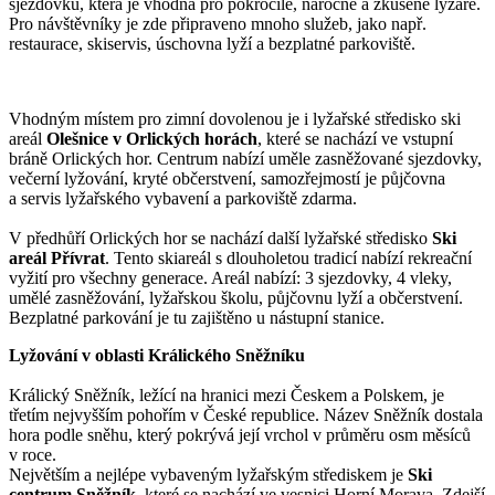
sjezdovku, která je vhodná pro pokročilé, náročné a zkušené lyžaře.
Pro návštěvníky je zde připraveno mnoho služeb, jako např.
restaurace, skiservis, úschovna lyží a bezplatné parkoviště.
Vhodným místem pro zimní dovolenou je i lyžařské středisko ski
areál
Olešnice v Orlických horách
, které se nachází ve vstupní
bráně Orlických hor. Centrum nabízí uměle zasněžované sjezdovky,
večerní lyžování, kryté občerstvení, samozřejmostí je půjčovna
a servis lyžařského vybavení a parkoviště zdarma.
V předhůří Orlických hor se nachází další lyžařské středisko
Ski
areál Přívrat
. Tento skiareál s dlouholetou tradicí nabízí rekreační
vyžití pro všechny generace. Areál nabízí: 3 sjezdovky, 4 vleky,
umělé zasněžování, lyžařskou školu, půjčovnu lyží a občerstvení.
Bezplatné parkování je tu zajištěno u nástupní stanice.
Lyžování v oblasti Králického Sněžníku
Králický Sněžník, ležící na hranici mezi Českem a Polskem, je
třetím nejvyšším pohořím v České republice. Název Sněžník dostala
hora podle sněhu, který pokrývá její vrchol v průměru osm měsíců
v roce.
Největším a nejlépe vybaveným lyžařským střediskem je
Ski
centrum Sněžník
, které se nachází ve vesnici Horní Morava. Zdejší