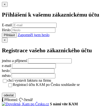
Zavřít
×
Přihlášení k vašemu zákaznickému účtu
E-mail
Heslo
Zapomněl jsem heslo
Přihlásit
Zavřít
×
Registrace vašeho zákaznického účtu
jméno a příjmení
e-mail
heslo
město
chci vystavit fakturu na firmu
Registrací účtu KAM po Česku souhlasíte se
zásady ochrany osobních údajů
odeslat
Přítomní:
čtenář
S námi víte KAM