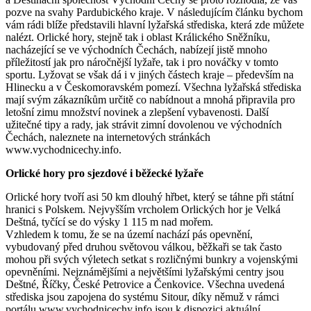
pozve na svahy Pardubického kraje. V následujícím článku bychom
vám rádi blíže představili hlavní lyžařská střediska, která zde můžete
nalézt. Orlické hory, stejně tak i oblast Králického Sněžníku,
nacházející se ve východních Čechách, nabízejí jistě mnoho
příležitostí jak pro náročnější lyžaře, tak i pro nováčky v tomto
sportu. Lyžovat se však dá i v jiných částech kraje – především na
Hlinecku a v Českomoravském pomezí. Všechna lyžařská střediska
mají svým zákazníkům určitě co nabídnout a mnohá připravila pro
letošní zimu množství novinek a zlepšení vybavenosti. Další
užitečné tipy a rady, jak strávit zimní dovolenou ve východních
Čechách, naleznete na internetových stránkách
www.vychodnicechy.info.
Orlické hory pro sjezdové i běžecké lyžaře
Orlické hory tvoří asi 50 km dlouhý hřbet, který se táhne při státní
hranici s Polskem. Nejvyšším vrcholem Orlických hor je Velká
Deštná, tyčící se do výsky 1 115 m nad mořem.
Vzhledem k tomu, že se na území nachází pás opevnění,
vybudovaný před druhou světovou válkou, běžkaři se tak často
mohou při svých výletech setkat s rozličnými bunkry a vojenskými
opevněními. Nejznámějšími a největšími lyžařskými centry jsou
Deštné, Říčky, České Petrovice a Čenkovice. Všechna uvedená
střediska jsou zapojena do systému Sitour, díky němuž v rámci
portálu www.vychodnicechy.info jsou k dispozici aktuální