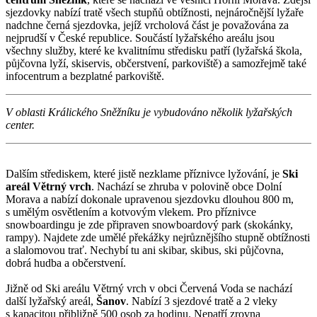
sjezdovky nabízí tratě všech stupňů obtížnosti, nejnáročnější lyžaře
nadchne černá sjezdovka, jejíž vrcholová část je považována za
nejprudší v České republice. Součástí lyžařského areálu jsou
všechny služby, které ke kvalitnímu středisku patří (lyžařská škola,
půjčovna lyží, skiservis, občerstvení, parkoviště) a samozřejmě také
infocentrum a bezplatné parkoviště.
V oblasti Králického Sněžníku je vybudováno několik lyžařských
center.
Dalším střediskem, které jistě nezklame příznivce lyžování, je
Ski
areál Větrný vrch
. Nachází se zhruba v polovině obce Dolní
Morava a nabízí dokonale upravenou sjezdovku dlouhou 800 m,
s umělým osvětlením a kotvovým vlekem. Pro příznivce
snowboardingu je zde připraven snowboardový park (skokánky,
rampy). Najdete zde umělé překážky nejrůznějšího stupně obtížnosti
a slalomovou trať. Nechybí tu ani skibar, skibus, ski půjčovna,
dobrá hudba a občerstvení.
Jižně od Ski areálu Větrný vrch v obci Červená Voda se nachází
další lyžařský areál,
Šanov
. Nabízí 3 sjezdové tratě a 2 vleky
s kapacitou přibližně 500 osob za hodinu. Nepatří zrovna