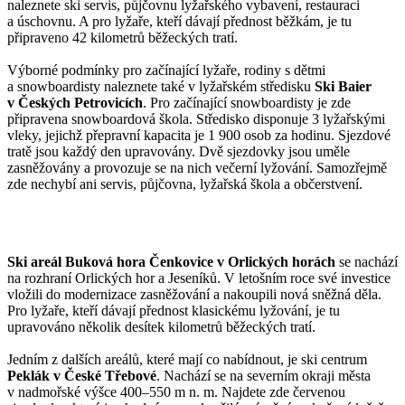
naleznete ski servis, půjčovnu lyžařského vybavení, restauraci
a úschovnu. A pro lyžaře, kteří dávají přednost běžkám, je tu
připraveno 42 kilometrů běžeckých tratí.
Výborné podmínky pro začínající lyžaře, rodiny s dětmi
a snowboardisty naleznete také v lyžařském středisku
Ski Baier
v Českých Petrovicích
. Pro začínající snowboardisty je zde
připravena snowboardová škola. Středisko disponuje 3 lyžařskými
vleky, jejichž přepravní kapacita je 1 900 osob za hodinu. Sjezdové
tratě jsou každý den upravovány. Dvě sjezdovky jsou uměle
zasněžovány a provozuje se na nich večerní lyžování. Samozřejmě
zde nechybí ani servis, půjčovna, lyžařská škola a občerstvení.
Ski areál Buková hora Čenkovice
v Orlických horách
se nachází
na rozhraní Orlických hor a Jeseníků. V letošním roce své investice
vložili do modernizace zasněžování a nakoupili nová sněžná děla.
Pro lyžaře, kteří dávají přednost klasickému lyžování, je tu
upravováno několik desítek kilometrů běžeckých tratí.
Jedním z dalších areálů, které mají co nabídnout, je ski centrum
Peklák v České Třebové
. Nachází se na severním okraji města
v nadmořské výšce 400–550 m n. m. Najdete zde červenou