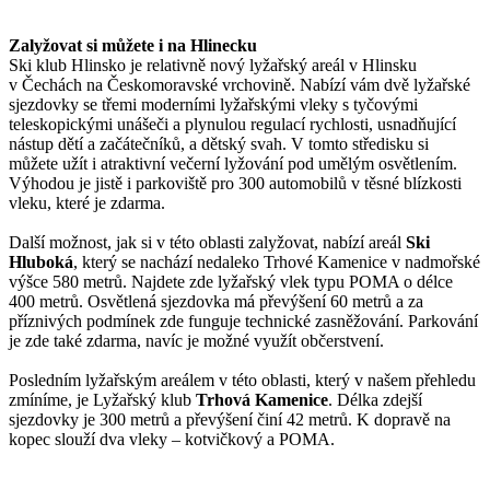
Zalyžovat si můžete i na Hlinecku
Ski klub Hlinsko je relativně nový lyžařský areál v Hlinsku
v Čechách na Českomoravské vrchovině. Nabízí vám dvě lyžařské
sjezdovky se třemi moderními lyžařskými vleky s tyčovými
teleskopickými unášeči a plynulou regulací rychlosti, usnadňující
nástup dětí a začátečníků, a dětský svah. V tomto středisku si
můžete užít i atraktivní večerní lyžování pod umělým osvětlením.
Výhodou je jistě i parkoviště pro 300 automobilů v těsné blízkosti
vleku, které je zdarma.
Další možnost, jak si v této oblasti zalyžovat, nabízí areál
Ski
Hluboká
, který se nachází nedaleko Trhové Kamenice v nadmořské
výšce 580 metrů. Najdete zde lyžařský vlek typu POMA o délce
400 metrů. Osvětlená sjezdovka má převýšení 60 metrů a za
příznivých podmínek zde funguje technické zasněžování. Parkování
je zde také zdarma, navíc je možné využít občerstvení.
Posledním lyžařským areálem v této oblasti, který v našem přehledu
zmíníme, je Lyžařský klub
Trhová Kamenice
. Délka zdejší
sjezdovky je 300 metrů a převýšení činí 42 metrů. K dopravě na
kopec slouží dva vleky – kotvičkový a POMA.