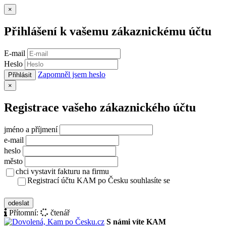
Zavřít
×
Přihlášení k vašemu zákaznickému účtu
E-mail
Heslo
Zapomněl jsem heslo
Přihlásit
Zavřít
×
Registrace vašeho zákaznického účtu
jméno a příjmení
e-mail
heslo
město
chci vystavit fakturu na firmu
Registrací účtu KAM po Česku souhlasíte se
zásady ochrany osobních údajů
odeslat
Přítomní:
čtenář
S námi víte KAM