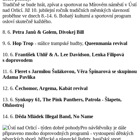
Tradičně se bude hrát, zpívat a sportovat na Mírovém náměstí v Ústí
nad Orlicí. Již 10. jubilejní ročník tradičních městských slavností
proběhne ve dnech 8.-14. 6. Bohatý kulturní a sportovní program
osloví skutečně každého.
8. 6.
Petra Janů & Golem, Divokej Bill
9. 6.
Hop Trop
- stálice trampské hudby,
Queenmania revival
10. 6.
František Uhlíř & A. Lee Davidson
,
Lenka Filipová
s doprovodem
11. 6.
Fleret s Jarmilou Šulákovou, Věra Špinarová se skupinou
Adama Pavlíka
12. 6.
Čechomor, Argema, Kabát revival
13. 6.
Synkopy 61, The Pink Panthers, Patrola - Šlapeto,
Ohňostroj
14. 6.
Děda Mládek Illegal Band, No Name
Pro návštěvníky je dále
připraveno mnoho doprovodných programů - vystoupení dětských
pěveckých sborů, běžecké a plavecké štafety, hasičský sport,