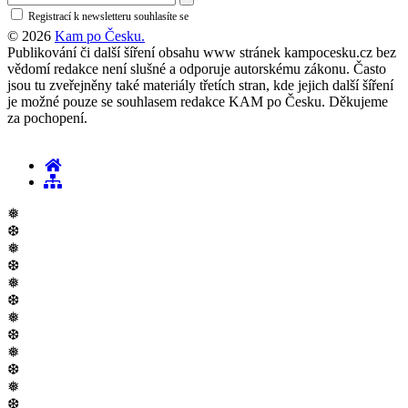
Registrací k newsletteru souhlasíte se
zásadami ochrany osobních údajů
© 2026
Kam po Česku.
Publikování či další šíření obsahu www stránek kampocesku.cz bez
vědomí redakce není slušné a odporuje autorskému zákonu. Často
jsou tu zveřejněny také materiály třetích stran, kde jejich další šíření
je možné pouze se souhlasem redakce KAM po Česku. Děkujeme
za pochopení.
❅
❆
❅
❆
❅
❆
❅
❆
❅
❆
❅
❆