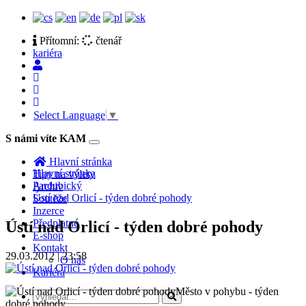
Přítomní:
čtenář
kariéra
Select Language
▼
S námi víte KAM
Toggle
navigation
Hlavní stránka
Hlavní stránka
Tipy na výlety
Pardubický
Archiv
Ústí nad Orlicí - týden dobré pohody
Soutěže
Inzerce
Předplatné
Ústí nad Orlicí - týden dobré pohody
E-shop
Kontakt
29.03.2012 | 23:58
O nás
Kariéra
Město v pohybu - týden
dobré pohody.