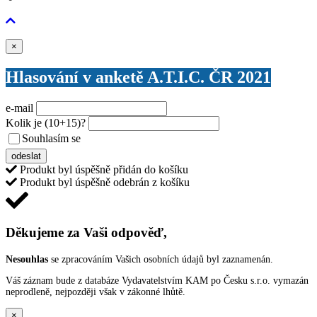
Zavřít
×
Hlasování v anketě A.T.I.C. ČR 2021
e-mail
Kolik je
(10+15)
?
Souhlasím se
VŠEOBECNÝMI PODMÍNKAMI ANKETY O CENY
odeslat
Produkt byl úspěšně přidán do košíku
Produkt byl úspěšně odebrán z košíku
Děkujeme za Vaši odpověď,
Nesouhlas
se zpracováním Vašich osobních údajů byl zaznamenán.
Váš záznam bude z databáze Vydavatelstvím KAM po Česku s.r.o. vymazán
neprodleně, nejpozději však v zákonné lhůtě.
×