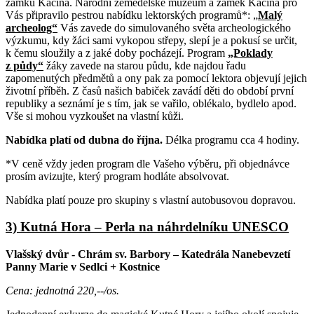
zámku Kačina. Národní zemědělské muzeum a zámek Kačina pro
Vás připravilo pestrou nabídku lektorských programů*: „
Malý
archeolog“
Vás zavede do simulovaného světa archeologického
výzkumu, kdy žáci sami vykopou střepy, slepí je a pokusí se určit,
k čemu sloužily a z jaké doby pocházejí. Program
„Poklady
z půdy“
žáky zavede na starou půdu, kde najdou řadu
zapomenutých předmětů a ony pak za pomocí lektora objevují jejich
životní příběh. Z časů našich babiček zavádí děti do období první
republiky a seznámí je s tím, jak se vařilo, oblékalo, bydlelo apod.
Vše si mohou vyzkoušet na vlastní kůži.
Nabídka platí od dubna do října.
Délka programu cca 4 hodiny.
*V ceně vždy jeden program dle Vašeho výběru, při objednávce
prosím avizujte, který program hodláte absolvovat.
Nabídka platí pouze pro skupiny s vlastní autobusovou dopravou.
3) Kutná Hora – Perla na náhrdelníku UNESCO
Vlašský dvůr - Chrám sv. Barbory – Katedrála Nanebevzetí
Panny Marie v Sedlci + Kostnice
Cena: jednotná 220,--/os.