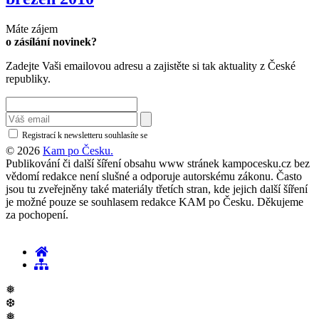
Máte zájem
o zásílání novinek?
Zadejte Vaši emailovou adresu a zajistěte si tak aktuality z České
republiky.
Registrací k newsletteru souhlasíte se
zásadami ochrany osobních údajů
© 2026
Kam po Česku.
Publikování či další šíření obsahu www stránek kampocesku.cz bez
vědomí redakce není slušné a odporuje autorskému zákonu. Často
jsou tu zveřejněny také materiály třetích stran, kde jejich další šíření
je možné pouze se souhlasem redakce KAM po Česku. Děkujeme
za pochopení.
❅
❆
❅