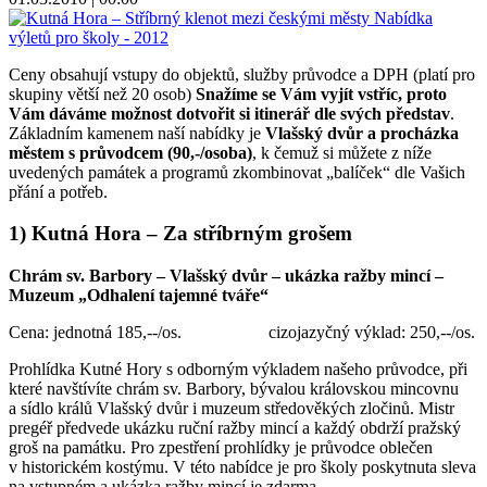
Ceny obsahují vstupy do objektů, služby průvodce a DPH (platí pro
skupiny větší než 20 osob)
Snažíme se Vám vyjít vstříc, proto
Vám dáváme možnost dotvořit si itinerář dle svých představ
.
Základním kamenem naší nabídky je
Vlašský dvůr a procházka
městem s průvodcem (90,-/osoba)
, k čemuž si můžete z níže
uvedených památek a programů zkombinovat „balíček“ dle Vašich
přání a potřeb.
1) Kutná Hora – Za stříbrným grošem
Chrám sv. Barbory – Vlašský dvůr – ukázka ražby mincí –
Muzeum „Odhalení tajemné tváře“
Cena: jednotná 185,--/os. cizojazyčný výklad: 250,--/os.
Prohlídka Kutné Hory s odborným výkladem našeho průvodce, při
které navštívíte chrám sv. Barbory, bývalou královskou mincovnu
a sídlo králů Vlašský dvůr i muzeum středověkých zločinů. Mistr
pregéř předvede ukázku ruční ražby mincí a každý obdrží pražský
groš na památku. Pro zpestření prohlídky je průvodce oblečen
v historickém kostýmu. V této nabídce je pro školy poskytnuta sleva
na vstupném a ukázka ražby mincí je zdarma.