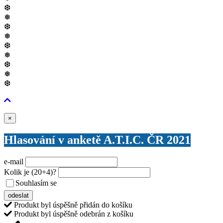
❆
❅
❆
❅
❆
❅
❆
❅
❆
Zavřít
×
Hlasování v anketě A.T.I.C. ČR 2021
e-mail
Kolik je
(20+4)
?
Souhlasím se
VŠEOBECNÝMI PODMÍNKAMI ANKETY O CENY
odeslat
Produkt byl úspěšně přidán do košíku
Produkt byl úspěšně odebrán z košíku