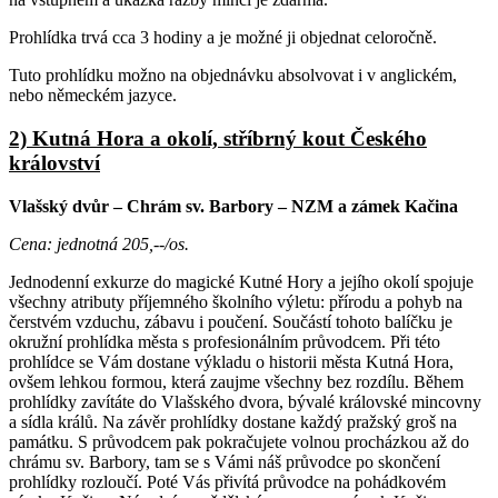
Prohlídka trvá cca 3 hodiny a je možné ji objednat celoročně.
Tuto prohlídku možno na objednávku absolvovat i v anglickém,
nebo německém jazyce.
2) Kutná Hora a okolí, stříbrný kout Českého
království
Vlašský dvůr – Chrám sv. Barbory – NZM a zámek Kačina
Cena: jednotná 205,--/os.
Jednodenní exkurze do magické Kutné Hory a jejího okolí spojuje
všechny atributy příjemného školního výletu: přírodu a pohyb na
čerstvém vzduchu, zábavu i poučení. Součástí tohoto balíčku je
okružní prohlídka města s profesionálním průvodcem. Při této
prohlídce se Vám dostane výkladu o historii města Kutná Hora,
ovšem lehkou formou, která zaujme všechny bez rozdílu. Během
prohlídky zavítáte do Vlašského dvora, bývalé královské mincovny
a sídla králů. Na závěr prohlídky dostane každý pražský groš na
památku. S průvodcem pak pokračujete volnou procházkou až do
chrámu sv. Barbory, tam se s Vámi náš průvodce po skončení
prohlídky rozloučí. Poté Vás přivítá průvodce na pohádkovém