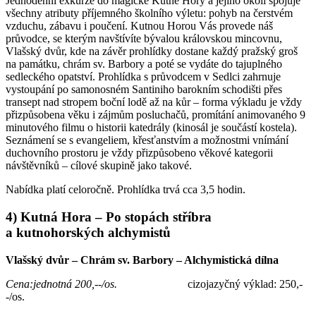
Jednodenní exkurze do magické Kutné Hory a jejího okolí spojuje
všechny atributy příjemného školního výletu: pohyb na čerstvém
vzduchu, zábavu i poučení. Kutnou Horou Vás provede náš
průvodce, se kterým navštívíte bývalou královskou mincovnu,
Vlašský dvůr, kde na závěr prohlídky dostane každý pražský groš
na památku, chrám sv. Barbory a poté se vydáte do tajuplného
sedleckého opatství. Prohlídka s průvodcem v Sedlci zahrnuje
vystoupání po samonosném Santiniho barokním schodišti přes
transept nad stropem boční lodě až na kůr – forma výkladu je vždy
přizpůsobena věku i zájmům posluchačů, promítání animovaného 9
minutového filmu o historii katedrály (kinosál je součástí kostela).
Seznámení se s evangeliem, křesťanstvím a možnostmi vnímání
duchovního prostoru je vždy přizpůsobeno věkové kategorii
návštěvníků – cílové skupině jako takové.
Nabídka platí celoročně. Prohlídka trvá cca 3,5 hodin.
4) Kutná Hora – Po stopách stříbra
a kutnohorských alchymistů
Vlašský dvůr – Chrám sv. Barbory – Alchymistická dílna
Cena:jednotná 200,--/os.
cizojazyčný výklad: 250,-
-/os.