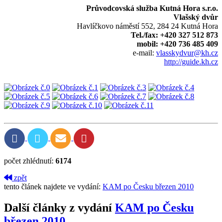
Průvodcovská služba Kutná Hora s.r.o.
Vlašský dvůr
Havlíčkovo náměstí 552, 284 24 Kutná Hora
Tel./fax: +420 327 512 873
mobil: +420 736 485 409
e-mail:
vlasskydvur@kh.cz
http://guide.kh.cz
počet zhlédnutí:
6174
zpět
tento článek najdete ve vydání:
KAM po Česku březen 2010
Další články z vydání
KAM po Česku
březen 2010