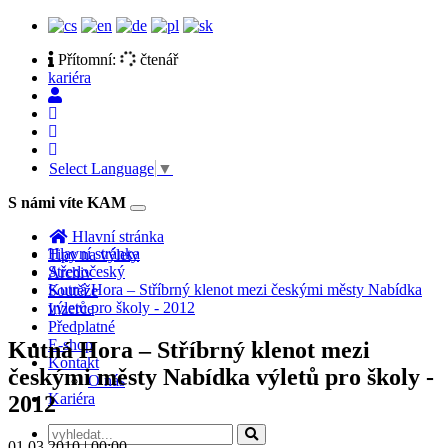
Přítomní:
čtenář
kariéra
Select Language
▼
S námi víte KAM
Toggle
navigation
Hlavní stránka
Hlavní stránka
Tipy na výlety
Středočeský
Archiv
Kutná Hora – Stříbrný klenot mezi českými městy Nabídka
Soutěže
výletů pro školy - 2012
Inzerce
Předplatné
E-shop
Kutná Hora – Stříbrný klenot mezi
Kontakt
českými městy Nabídka výletů pro školy -
O nás
Kariéra
2012
01.03.2010 | 00:00