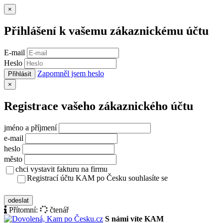
Zavřít
×
Přihlášení k vašemu zákaznickému účtu
E-mail
Heslo
Zapomněl jsem heslo
Přihlásit
Zavřít
×
Registrace vašeho zákaznického účtu
jméno a příjmení
e-mail
heslo
město
chci vystavit fakturu na firmu
Registrací účtu KAM po Česku souhlasíte se
zásady ochrany osobních údajů
odeslat
Přítomní:
čtenář
S námi víte KAM