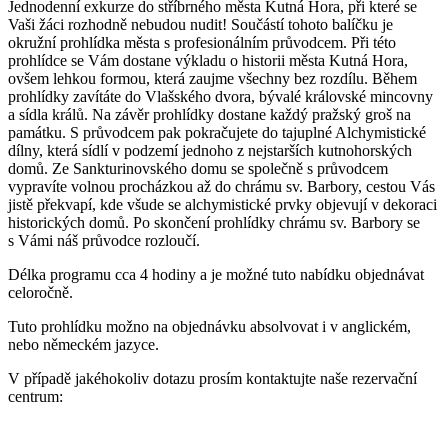
Jednodenní exkurze do stříbrného města Kutná Hora, při které se
Vaši žáci rozhodně nebudou nudit! Součástí tohoto balíčku je
okružní prohlídka města s profesionálním průvodcem. Při této
prohlídce se Vám dostane výkladu o historii města Kutná Hora,
ovšem lehkou formou, která zaujme všechny bez rozdílu. Během
prohlídky zavítáte do Vlašského dvora, bývalé královské mincovny
a sídla králů. Na závěr prohlídky dostane každý pražský groš na
památku. S průvodcem pak pokračujete do tajuplné Alchymistické
dílny, která sídlí v podzemí jednoho z nejstarších kutnohorských
domů. Ze Sankturinovského domu se společně s průvodcem
vypravíte volnou procházkou až do chrámu sv. Barbory, cestou Vás
jistě překvapí, kde všude se alchymistické prvky objevují v dekoraci
historických domů. Po skončení prohlídky chrámu sv. Barbory se
s Vámi náš průvodce rozloučí.
Délka programu cca 4 hodiny a je možné tuto nabídku objednávat
celoročně.
Tuto prohlídku možno na objednávku absolvovat i v anglickém,
nebo německém jazyce.
V případě jakéhokoliv dotazu prosím kontaktujte naše rezervační
centrum: