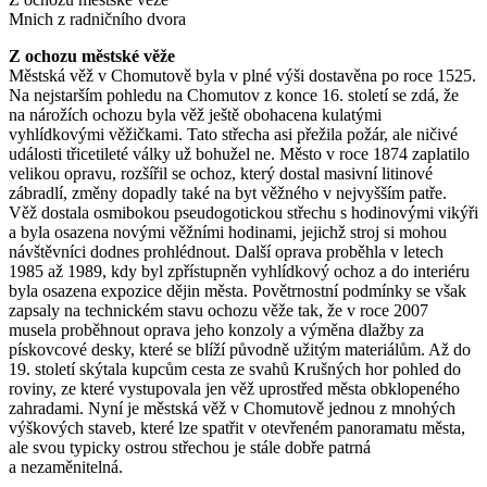
Mnich z radničního dvora
Z ochozu městské věže
Městská věž v Chomutově byla v plné výši dostavěna po roce 1525.
Na nejstarším pohledu na Chomutov z konce 16. století se zdá, že
na nárožích ochozu byla věž ještě obohacena kulatými
vyhlídkovými věžičkami. Tato střecha asi přežila požár, ale ničivé
události třicetileté války už bohužel ne. Město v roce 1874 zaplatilo
velikou opravu, rozšířil se ochoz, který dostal masivní litinové
zábradlí, změny dopadly také na byt věžného v nejvyšším patře.
Věž dostala osmibokou pseudogotickou střechu s hodinovými vikýři
a byla osazena novými věžními hodinami, jejichž stroj si mohou
návštěvníci dodnes prohlédnout. Další oprava proběhla v letech
1985 až 1989, kdy byl zpřístupněn vyhlídkový ochoz a do interiéru
byla osazena expozice dějin města. Povětrnostní podmínky se však
zapsaly na technickém stavu ochozu věže tak, že v roce 2007
musela proběhnout oprava jeho konzoly a výměna dlažby za
pískovcové desky, které se blíží původně užitým materiálům. Až do
19. století skýtala kupcům cesta ze svahů Krušných hor pohled do
roviny, ze které vystupovala jen věž uprostřed města obklopeného
zahradami. Nyní je městská věž v Chomutově jednou z mnohých
výškových staveb, které lze spatřit v otevřeném panoramatu města,
ale svou typicky ostrou střechou je stále dobře patrná
a nezaměnitelná.