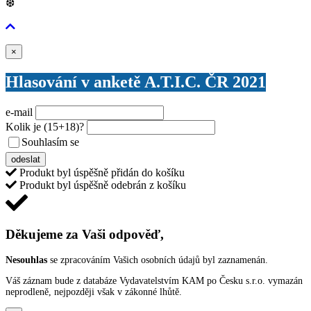
❆
Zavřít
×
Hlasování v anketě A.T.I.C. ČR 2021
e-mail
Kolik je
(15+18)
?
Souhlasím se
VŠEOBECNÝMI PODMÍNKAMI ANKETY O CENY
odeslat
Produkt byl úspěšně přidán do košíku
Produkt byl úspěšně odebrán z košíku
Děkujeme za Vaši odpověď,
Nesouhlas
se zpracováním Vašich osobních údajů byl zaznamenán.
Váš záznam bude z databáze Vydavatelstvím KAM po Česku s.r.o. vymazán
neprodleně, nejpozději však v zákonné lhůtě.