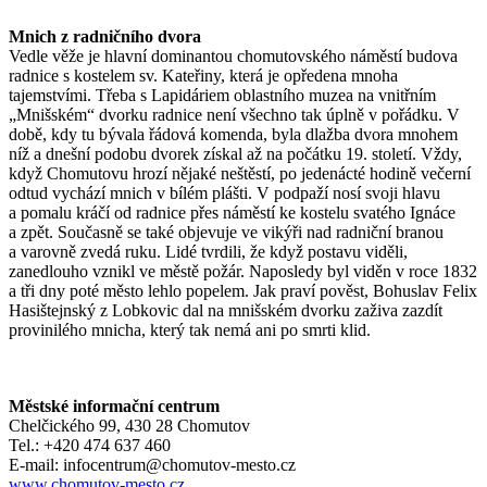
Mnich z radničního dvora
Vedle věže je hlavní dominantou chomutovského náměstí budova
radnice s kostelem sv. Kateřiny, která je opředena mnoha
tajemstvími. Třeba s Lapidáriem oblastního muzea na vnitřním
„Mnišském“ dvorku radnice není všechno tak úplně v pořádku. V
době, kdy tu bývala řádová komenda, byla dlažba dvora mnohem
níž a dnešní podobu dvorek získal až na počátku 19. století. Vždy,
když Chomutovu hrozí nějaké neštěstí, po jedenácté hodině večerní
odtud vychází mnich v bílém plášti. V podpaží nosí svoji hlavu
a pomalu kráčí od radnice přes náměstí ke kostelu svatého Ignáce
a zpět. Současně se také objevuje ve vikýři nad radniční branou
a varovně zvedá ruku. Lidé tvrdili, že když postavu viděli,
zanedlouho vznikl ve městě požár. Naposledy byl viděn v roce 1832
a tři dny poté město lehlo popelem. Jak praví pověst, Bohuslav Felix
Hasištejnský z Lobkovic dal na mnišském dvorku zaživa zazdít
provinilého mnicha, který tak nemá ani po smrti klid.
Městské informační centrum
Chelčického 99, 430 28 Chomutov
Tel.: +420 474 637 460
E-mail: infocentrum@chomutov-mesto.cz
www.chomutov-mesto.cz