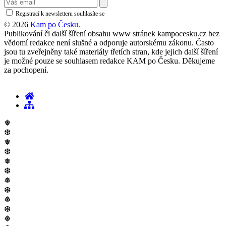
Registrací k newsletteru souhlasíte se
zásadami ochrany osobních údajů
© 2026
Kam po Česku.
Publikování či další šíření obsahu www stránek kampocesku.cz bez
vědomí redakce není slušné a odporuje autorskému zákonu. Často
jsou tu zveřejněny také materiály třetích stran, kde jejich další šíření
je možné pouze se souhlasem redakce KAM po Česku. Děkujeme
za pochopení.
❅
❆
❅
❆
❅
❆
❅
❆
❅
❆
❅