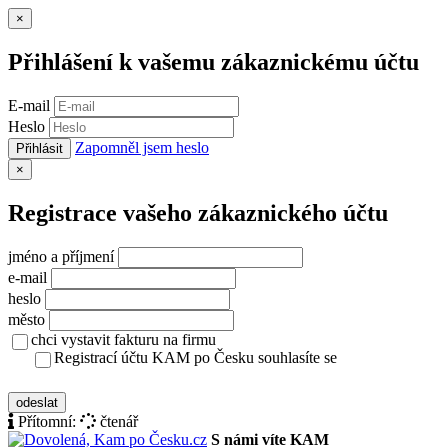
Zavřít
×
Přihlášení k vašemu zákaznickému účtu
E-mail
Heslo
Zapomněl jsem heslo
Přihlásit
Zavřít
×
Registrace vašeho zákaznického účtu
jméno a příjmení
e-mail
heslo
město
chci vystavit fakturu na firmu
Registrací účtu KAM po Česku souhlasíte se
zásady ochrany osobních údajů
odeslat
Přítomní:
čtenář
S námi víte KAM