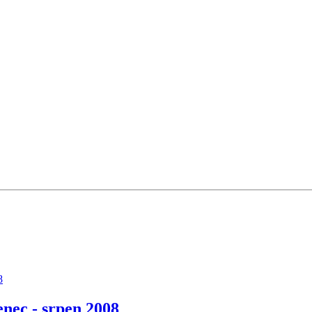
8
nec - srpen 2008