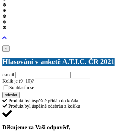
❆
❅
❆
❅
❆
Zavřít
×
Hlasování v anketě A.T.I.C. ČR 2021
e-mail
Kolik je
(9+10)
?
Souhlasím se
VŠEOBECNÝMI PODMÍNKAMI ANKETY O CENY
odeslat
Produkt byl úspěšně přidán do košíku
Produkt byl úspěšně odebrán z košíku
Děkujeme za Vaši odpověď,