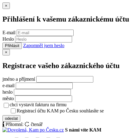
Zavřít
×
Přihlášení k vašemu zákaznickému účtu
E-mail
Heslo
Zapomněl jsem heslo
Přihlásit
Zavřít
×
Registrace vašeho zákaznického účtu
jméno a příjmení
e-mail
heslo
město
chci vystavit fakturu na firmu
Registrací účtu KAM po Česku souhlasíte se
zásady ochrany osob
odeslat
Přítomní:
čtenář
S námi víte KAM