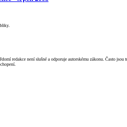
bliky.
mí redakce není slušné a odporuje autorskému zákonu. Často jsou tu zve
chopení.