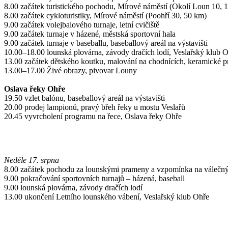
8.00 začátek turistického pochodu, Mírové náměstí (Okolí Loun 10, 
8.00 začátek cykloturistiky, Mírové náměstí (Poohří 30, 50 km)
9.00 začátek volejbalového turnaje, letní cvičiště
9.00 začátek turnaje v házené, městská sportovní hala
9.00 začátek turnaje v baseballu, baseballový areál na výstavišti
10.00–18.00 lounská plovárna, závody dračích lodí, Veslařský klub 
13.00 začátek dětského koutku, malování na chodnících, keramické pr
13.00–17.00 Živé obrazy, pivovar Louny
Oslava řeky Ohře
19.50 vzlet balónu, baseballový areál na výstavišti
20.00 prodej lampionů, pravý břeh řeky u mostu Veslařů
20.45 vyvrcholení programu na řece, Oslava řeky Ohře
Neděle 17. srpna
8.00 začátek pochodu za lounskými prameny a vzpomínka na válečný
9.00 pokračování sportovních turnajů – házená, baseball
9.00 lounská plovárna, závody dračích lodí
13.00 ukončení Letního lounského vábení, Veslařský klub Ohře