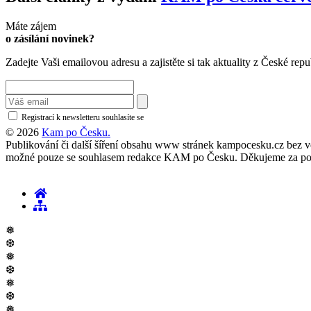
Máte zájem
o zásílání novinek?
Zadejte Vaši emailovou adresu a zajistěte si tak aktuality z České repu
Registrací k newsletteru souhlasíte se
zásadami ochrany osobních údajů
© 2026
Kam po Česku.
Publikování či další šíření obsahu www stránek kampocesku.cz bez vědo
možné pouze se souhlasem redakce KAM po Česku. Děkujeme za po
❅
❆
❅
❆
❅
❆
❅