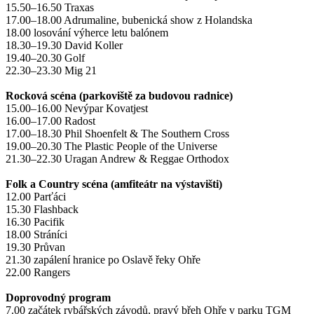
15.50–16.50 Traxas
17.00–18.00 Adrumaline, bubenická show z Holandska
18.00 losování výherce letu balónem
18.30–19.30 David Koller
19.40–20.30 Golf
22.30–23.30 Mig 21
Rocková scéna (parkoviště za budovou radnice)
15.00–16.00 Nevýpar Kovatjest
16.00–17.00 Radost
17.00–18.30 Phil Shoenfelt & The Southern Cross
19.00–20.30 The Plastic People of the Universe
21.30–22.30 Uragan Andrew & Reggae Orthodox
Folk a Country scéna (amfiteátr na výstavišti)
12.00 Parťáci
15.30 Flashback
16.30 Pacifik
18.00 Stráníci
19.30 Průvan
21.30 zapálení hranice po Oslavě řeky Ohře
22.00 Rangers
Doprovodný program
7.00 začátek rybářských závodů, pravý břeh Ohře v parku TGM