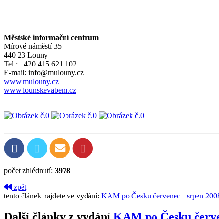
Městské informační centrum
Mírové náměstí 35
440 23 Louny
Tel.: +420 415 621 102
E-mail: info@mulouny.cz
www.mulouny.cz
www.lounskevabeni.cz
počet zhlédnutí:
3978
zpět
tento článek najdete ve vydání:
KAM po Česku červenec - srpen 200
Další články z vydání
KAM po Česku červe