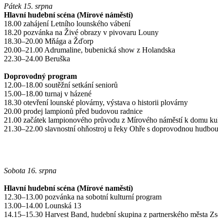
Pátek 15. srpna
Hlavní hudební scéna (Mírové náměstí)
18.00 zahájení Letního lounského vábení
18.20 pozvánka na Živé obrazy v pivovaru Louny
18.30–20.00 Mňága a Žďorp
20.00–21.00 Adrumaline, bubenická show z Holandska
22.30–24.00 Beruška
Doprovodný program
12.00–18.00 soutěžní setkání seniorů
15.00–18.00 turnaj v házené
18.30 otevření lounské plovárny, výstava o historii plovárny
20.00 prodej lampionů před budovou radnice
21.00 začátek lampionového průvodu z Mírového náměstí k domu ku
21.30–22.00 slavnostní ohňostroj u řeky Ohře s doprovodnou hudbo
Sobota 16. srpna
Hlavní hudební scéna (Mírové naměstí)
12.30–13.00 pozvánka na sobotní kulturní program
13.00–14.00 Lounská 13
14.15–15.30 Harvest Band, hudební skupina z partnerského města Z