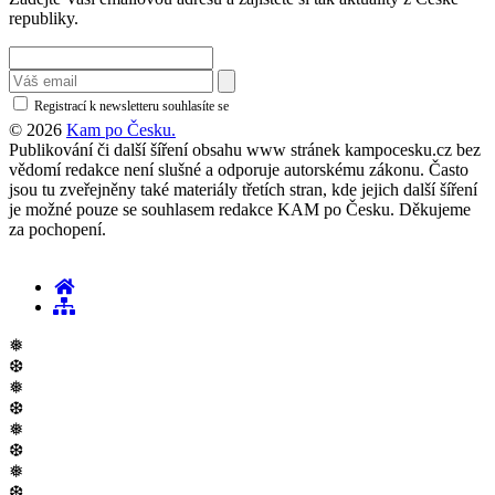
republiky.
Registrací k newsletteru souhlasíte se
zásadami ochrany osobních údajů
© 2026
Kam po Česku.
Publikování či další šíření obsahu www stránek kampocesku.cz bez
vědomí redakce není slušné a odporuje autorskému zákonu. Často
jsou tu zveřejněny také materiály třetích stran, kde jejich další šíření
je možné pouze se souhlasem redakce KAM po Česku. Děkujeme
za pochopení.
❅
❆
❅
❆
❅
❆
❅
❆