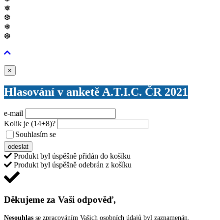
❅
❆
❅
❆
Zavřít
×
Hlasování v anketě A.T.I.C. ČR 2021
e-mail
Kolik je
(14+8)
?
Souhlasím se
VŠEOBECNÝMI PODMÍNKAMI ANKETY O CENY
odeslat
Produkt byl úspěšně přidán do košíku
Produkt byl úspěšně odebrán z košíku
Děkujeme za Vaši odpověď,
Nesouhlas
se zpracováním Vašich osobních údajů byl zaznamenán.