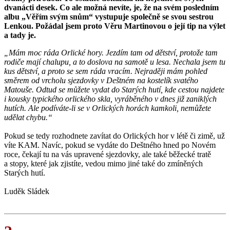
dvanácti desek. Co ale možná nevíte, je, že na svém posledním
albu „Věřím svým snům“ vystupuje společně se svou sestrou
Lenkou. Požádal jsem proto Věru Martinovou o její tip na výlet
a tady je.
„Mám moc ráda Orlické hory. Jezdím tam od dětství, protože tam
rodiče mají chalupu, a to doslova na samotě u lesa. Nechala jsem tu
kus dětství, a proto se sem ráda vracím. Nejraději mám pohled
směrem od vrcholu sjezdovky v Deštném na kostelík svatého
Matouše. Odtud se můžete vydat do Starých hutí, kde cestou najdete
i kousky typického orlického skla, vyráběného v dnes již zaniklých
hutích. Ale podíváte-li se v Orlických horách kamkoli, nemůžete
udělat chybu.“
Pokud se tedy rozhodnete zavítat do Orlických hor v létě či zimě, už
víte KAM. Navíc, pokud se vydáte do Deštného hned po Novém
roce, čekají tu na vás upravené sjezdovky, ale také běžecké tratě
a stopy, které jak zjistíte, vedou mimo jiné také do zmíněných
Starých hutí.
Luděk Sládek