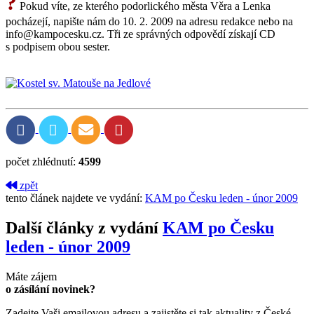
?
Pokud víte, ze kterého podorlického města Věra a Lenka
pocházejí, napište nám do 10. 2. 2009 na adresu redakce nebo na
info@kampocesku.cz. Tři ze správných odpovědí získají CD
s podpisem obou sester.
počet zhlédnutí:
4599
zpět
tento článek najdete ve vydání:
KAM po Česku leden - únor 2009
Další články z vydání
KAM po Česku
leden - únor 2009
Máte zájem
o zásílání novinek?
Zadejte Vaši emailovou adresu a zajistěte si tak aktuality z České