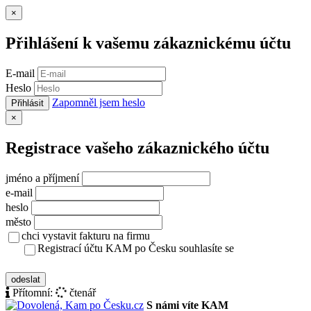
Zavřít
×
Přihlášení k vašemu zákaznickému účtu
E-mail
Heslo
Zapomněl jsem heslo
Přihlásit
Zavřít
×
Registrace vašeho zákaznického účtu
jméno a příjmení
e-mail
heslo
město
chci vystavit fakturu na firmu
Registrací účtu KAM po Česku souhlasíte se
zásady ochrany osobních údajů
odeslat
Přítomní:
čtenář
S námi víte KAM