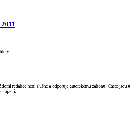
 2011
bliky.
mí redakce není slušné a odporuje autorskému zákonu. Často jsou tu zve
chopení.