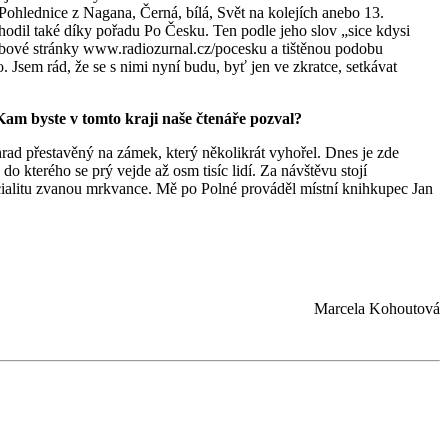
 Pohlednice z Nagana, Černá, bílá, Svět na kolejích anebo 13.
hodil také díky pořadu Po Česku. Ten podle jeho slov „sice kdysi
 webové stránky www.radiozurnal.cz/pocesku a tištěnou podobu
. Jsem rád, že se s nimi nyní budu, byť jen ve zkratce, setkávat
am byste v tomto kraji naše čtenáře pozval?
hrad přestavěný na zámek, který několikrát vyhořel. Dnes je zde
 kterého se prý vejde až osm tisíc lidí. Za návštěvu stojí
ialitu zvanou mrkvance. Mě po Polné prováděl místní knihkupec Jan
Marcela Kohoutová