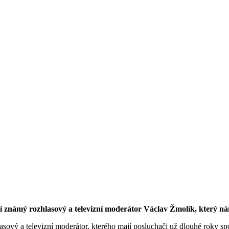
námý rozhlasový a televizní moderátor Václav Žmolík, který nám 
asový a televizní moderátor, kterého mají posluchači už dlouhé roky 