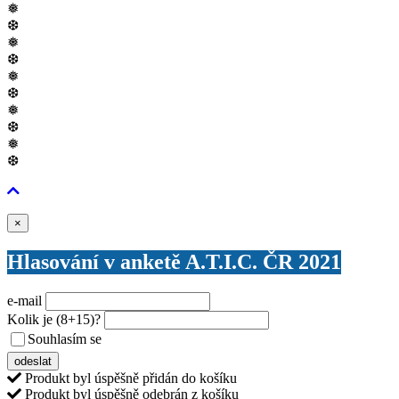
❅
❆
❅
❆
❅
❆
❅
❆
❅
❆
Zavřít
×
Hlasování v anketě A.T.I.C. ČR 2021
e-mail
Kolik je
(8+15)
?
Souhlasím se
VŠEOBECNÝMI PODMÍNKAMI ANKETY O CENY
odeslat
Produkt byl úspěšně přidán do košíku
Produkt byl úspěšně odebrán z košíku