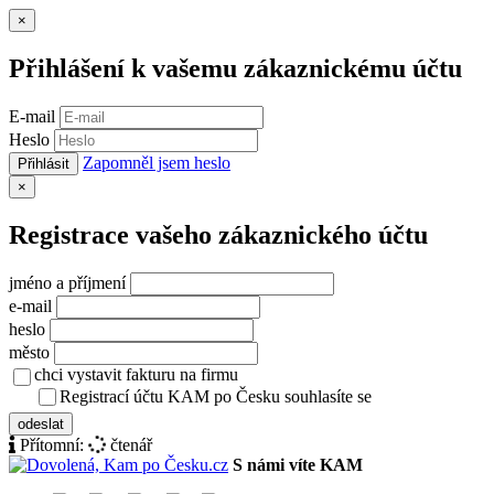
Zavřít
×
Přihlášení k vašemu zákaznickému účtu
E-mail
Heslo
Zapomněl jsem heslo
Přihlásit
Zavřít
×
Registrace vašeho zákaznického účtu
jméno a příjmení
e-mail
heslo
město
chci vystavit fakturu na firmu
Registrací účtu KAM po Česku souhlasíte se
zásady ochrany osob
odeslat
Přítomní:
čtenář
S námi víte KAM