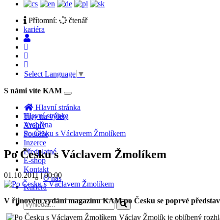
Přítomní:
čtenář
kariéra
Select Language
▼
S námi víte KAM
Toggle
navigation
Hlavní stránka
Hlavní stránka
Tipy na výlety
Vysočina
Archiv
Po Česku s Václavem Žmolíkem
Soutěže
Inzerce
Předplatné
Po Česku s Václavem Žmolíkem
E-shop
Kontakt
01.10.2011 | 00:00
O nás
Kariéra
V říjnovém vydání magazínu KAM po Česku se poprvé představí z
Václav Žmolík je oblíbený rozhl