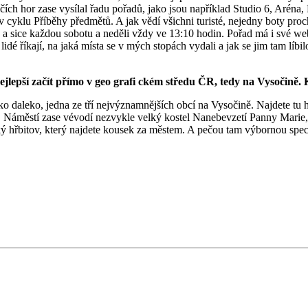
čích hor zase vysílal řadu pořadů, jako jsou například Studio 6, Aréna,
cyklu Příběhy předmětů. A jak vědí všichni turisté, nejedny boty proc
lu“, a sice každou sobotu a neděli vždy ve 13:10 hodin. Pořad má i své
dé říkají, na jaká místa se v mých stopách vydali a jak se jim tam líbilo
epší začít přímo v geo grafi ckém středu ČR, tedy na Vysočině. K
ko daleko, jedna ze tří nejvýznamnějších obcí na Vysočině. Najdete tu 
 Náměstí zase vévodí nezvykle velký kostel Nanebevzetí Panny Marie, do
ý hřbitov, který najdete kousek za městem. A pečou tam výbornou spec