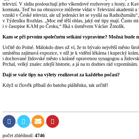
televizí. V rádiu poslouchají jeho víkendové rozhovory s hosty, z Kav
komnata. Teď ho na obrazovce můžeme vídat v Televizní akademii a v 
vznikl v České televizi, ale už jedenáct let se vysílá na Radiožurná
v Týdeníku Rozhlas. „Moc mě těší ohlas, jaký mé tipy mají. Často mi li
i v časopise KAM po Česku,“ říká s úsměvem Václav Žmolík.
Kam se při prvním společném setkání vypravíme? Možná bude nejl
Určitě do Polné. Málokdo dnes už ví, že to bývalo největší město širo
umístěna zajímavá expozice, v níž je k vidění lékárna i kupecký krám.
i dochované židovské město s krásně opravenou synagogou a židovsk
Prchal, velký znalec zdejší historie, a já na to dodnes rád vzpomínám.
Dají se vaše tipy na výlety realizovat za každého počasí?
Když si člověk přibalí do batohu pláštěnku, tak určitě!
počet zhlédnutí:
4746