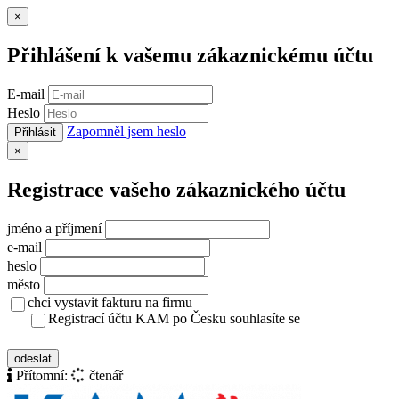
Zavřít
×
Přihlášení k vašemu zákaznickému účtu
E-mail
Heslo
Zapomněl jsem heslo
Přihlásit
Zavřít
×
Registrace vašeho zákaznického účtu
jméno a příjmení
e-mail
heslo
město
chci vystavit fakturu na firmu
Registrací účtu KAM po Česku souhlasíte se
zásady ochrany osobních údajů
odeslat
Přítomní:
čtenář