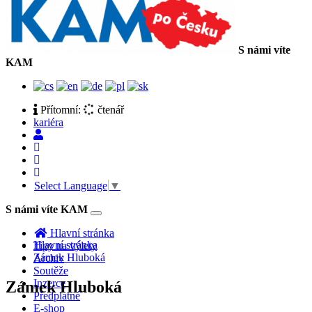
S námi víte
KAM
Přítomní:
čtenář
kariéra
Select Language
▼
S námi víte KAM
Toggle
navigation
Hlavní stránka
Hlavní stránka
Tipy na výlety
Zámek Hluboká
Archiv
Soutěže
Inzerce
Zámek Hluboká
Předplatné
E-shop