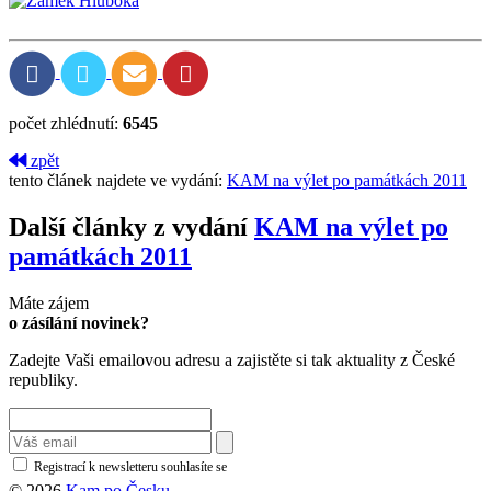
počet zhlédnutí:
6545
zpět
tento článek najdete ve vydání:
KAM na výlet po památkách 2011
Další články z vydání
KAM na výlet po
památkách 2011
Máte zájem
o zásílání novinek?
Zadejte Vaši emailovou adresu a zajistěte si tak aktuality z České
republiky.
Registrací k newsletteru souhlasíte se
zásadami ochrany osobních údajů
© 2026
Kam po Česku.