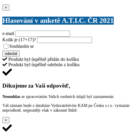
Zavřít
×
Hlasování v anketě A.T.I.C. ČR 2021
e-mail
Kolik je
(17+17)
?
Souhlasím se
VŠEOBECNÝMI PODMÍNKAMI ANKETY O CENY
odeslat
Produkt byl úspěšně přidán do košíku
Produkt byl úspěšně odebrán z košíku
Děkujeme za Vaši odpověď,
Nesouhlas
se zpracováním Vašich osobních údajů byl zaznamenán.
Váš záznam bude z databáze Vydavatelstvím KAM po Česku s.r.o. vymazán
neprodleně, nejpozději však v zákonné lhůtě.
×