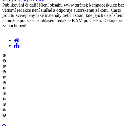
Publikování či další šíření obsahu www stránek kampocesku.cz bez
vědomí redakce není slušné a odporuje autorskému zákonu. Často
jsou tu zveřejněny také materiály třetích stran, kde jejich další šíření
je možné pouze se souhlasem redakce KAM po Česku. Děkujeme
za pochopení.
❅
❆
❅
❆
❅
❆
❅
❆
❅
❆
❅
❆