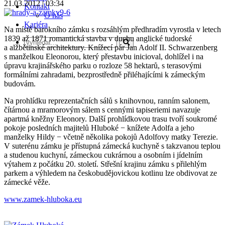
21.03.2012 | 03:34
Kontakt
O nás
Kariéra
Na místě barokního zámku s rozsáhlým předhradím vyrostla v letech
1839 až 1871 romantická stavba v duchu anglické tudorské
a alžbětinské architektury. Knížecí pár Jan Adolf II. Schwarzenberg
s manželkou Eleonorou, který přestavbu inicioval, dohlížel i na
úpravu krajinářského parku o rozloze 58 hektarů, s terasovými
formálními zahradami, bezprostředně přiléhajícími k zámeckým
budovám.
Na prohlídku reprezentačních sálů s knihovnou, ranním salonem,
čítárnou a mramorovým sálem s cennými tapiseriemi navazuje
apartmá kněžny Eleonory. Další prohlídkovou trasu tvoří soukromé
pokoje posledních majitelů Hluboké − knížete Adolfa a jeho
manželky Hildy − včetně několika pokojů Adolfovy matky Terezie.
V suterénu zámku je přístupná zámecká kuchyně s takzvanou teplou
a studenou kuchyní, zámeckou cukrárnou a osobním i jídelním
výtahem z počátku 20. století. Střešní krajinu zámku s přilehlým
parkem a výhledem na českobudějovickou kotlinu lze obdivovat ze
zámecké věže.
www.zamek-hluboka.eu