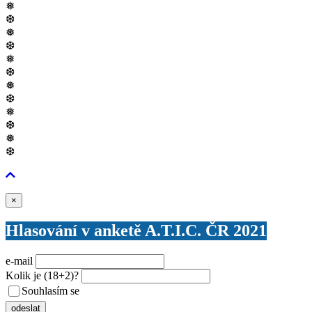
❅
❆
❅
❆
❅
❆
❅
❆
❅
❆
❅
❆
Zavřít
×
Hlasování v anketě A.T.I.C. ČR 2021
e-mail
Kolik je
(18+2)
?
Souhlasím se
VŠEOBECNÝMI PODMÍNKAMI ANKETY O CENY
odeslat