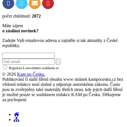
počet zhlédnutí:
2872
Máte zájem
o zásílání novinek?
Zadejte Vaši emailovou adresu a zajistěte si tak aktuality z České
republiky.
Registrací k newsletteru souhlasíte se
zásadami ochrany osobních údajů
© 2026
Kam po Česku.
Publikování či další šíření obsahu www stránek kampocesku.cz bez
vědomí redakce není slušné a odporuje autorskému zákonu. Často
jsou tu zveřejněny také materiály třetích stran, kde jejich další šíření
je možné pouze se souhlasem redakce KAM po Česku. Děkujeme
za pochopení.