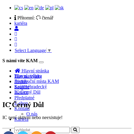
Přítomní:
čtenář
kariéra
Select Language
▼
S námi víte KAM
Toggle
navigation
Hlavní stránka
Hlavní stránka
Tipy na výlety
Distribuční místa KAM
Archiv
Královéhradecký
Soutěže
IC Černý Důl
Inzerce
Předplatné
E-shop
IC Černý Důl
Kontakt
O nás
IC není aktivní nebo neexistuje!
Kariéra