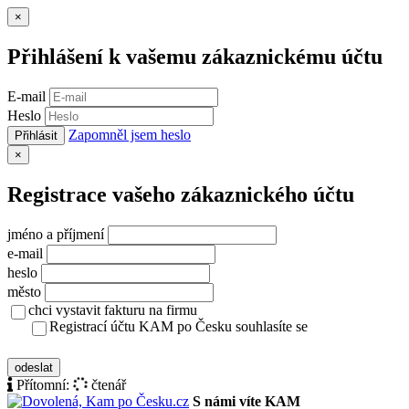
Zavřít
×
Přihlášení k vašemu zákaznickému účtu
E-mail
Heslo
Zapomněl jsem heslo
Přihlásit
Zavřít
×
Registrace vašeho zákaznického účtu
jméno a příjmení
e-mail
heslo
město
chci vystavit fakturu na firmu
Registrací účtu KAM po Česku souhlasíte se
zásady ochrany osobních údajů
odeslat
Přítomní:
čtenář
S námi víte KAM