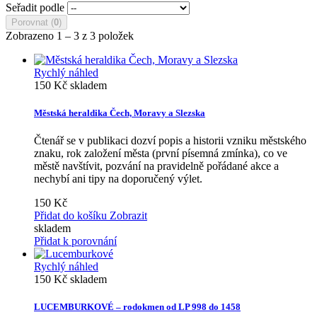
Seřadit podle
Porovnat (
0
)
Zobrazeno 1 – 3 z 3 položek
Rychlý náhled
150 Kč
skladem
Městská heraldika Čech, Moravy a Slezska
Čtenář se v publikaci dozví popis a historii vzniku městského
znaku, rok založení města (první písemná zmínka), co ve
městě navštívit, pozvání na pravidelně pořádané akce a
nechybí ani tipy na doporučený výlet.
150 Kč
Přidat do košíku
Zobrazit
skladem
Přidat k porovnání
Rychlý náhled
150 Kč
skladem
LUCEMBURKOVÉ – rodokmen od LP 998 do 1458