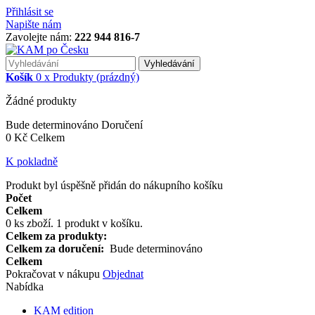
Přihlásit se
Napište nám
Zavolejte nám:
222 944 816-7
Vyhledávání
Košík
0
x
Produkty
(prázdný)
Žádné produkty
Bude determinováno
Doručení
0 Kč
Celkem
K pokladně
Produkt byl úspěšně přidán do nákupního košíku
Počet
Celkem
0
ks zboží.
1 produkt v košíku.
Celkem za produkty:
Celkem za doručení:
Bude determinováno
Celkem
Pokračovat v nákupu
Objednat
Nabídka
KAM edition