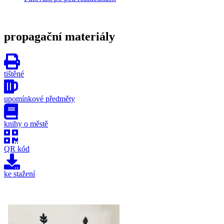
propagační materiály
tištěné
upomínkové předměty
knihy o městě
QR kód
ke stažení