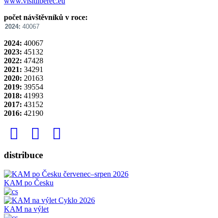
www.visitliberec.eu
počet návštěvníků v roce:
2024:
40067
2024:
40067
2023:
45132
2022:
47428
2021:
34291
2020:
20163
2019:
39554
2018:
41993
2017:
43152
2016:
42190
distribuce
KAM po Česku
KAM na výlet