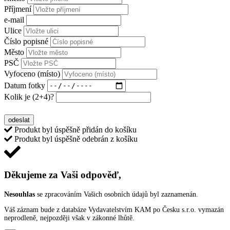
Příjmení
e-mail
Ulice
Číslo popisné
Město
PSČ
Vyfoceno (místo)
Datum fotky
Kolik je
(2+4)
?
OCHRANA OSOBNÍCH ÚDAJŮ
odeslat
Produkt byl úspěšně přidán do košíku
Produkt byl úspěšně odebrán z košíku
Děkujeme za Vaši odpověď,
Nesouhlas
se zpracováním Vašich osobních údajů byl zaznamenán.
Váš záznam bude z databáze Vydavatelstvím KAM po Česku s.r.o. vymazán
neprodleně, nejpozději však v zákonné lhůtě.