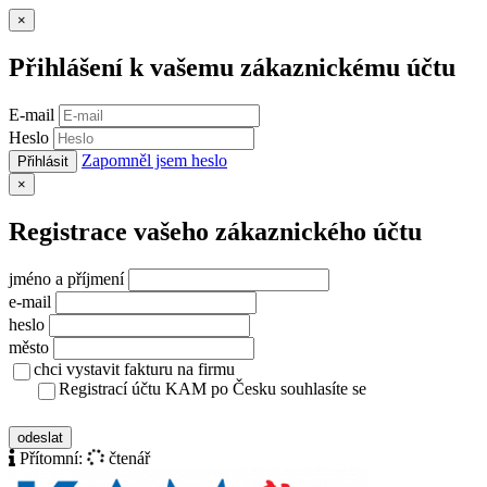
Zavřít
×
Přihlášení k vašemu zákaznickému účtu
E-mail
Heslo
Zapomněl jsem heslo
Přihlásit
Zavřít
×
Registrace vašeho zákaznického účtu
jméno a příjmení
e-mail
heslo
město
chci vystavit fakturu na firmu
Registrací účtu KAM po Česku souhlasíte se
zásady ochrany osobních údajů
odeslat
Přítomní:
čtenář