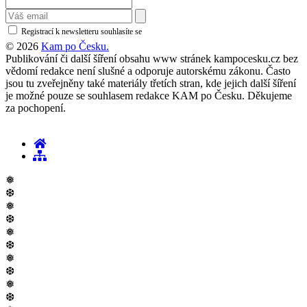
Registrací k newsletteru souhlasíte se
zásadami ochrany osobních údajů
© 2026
Kam po Česku.
Publikování či další šíření obsahu www stránek kampocesku.cz bez
vědomí redakce není slušné a odporuje autorskému zákonu. Často
jsou tu zveřejněny také materiály třetích stran, kde jejich další šíření
je možné pouze se souhlasem redakce KAM po Česku. Děkujeme
za pochopení.
❅
❆
❅
❆
❅
❆
❅
❆
❅
❆