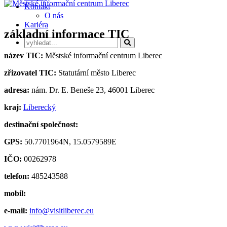
Kontakt
O nás
Kariéra
základní informace TIC
název TIC:
Městské informační centrum Liberec
zřizovatel TIC:
Statutární město Liberec
adresa:
nám. Dr. E. Beneše 23, 46001 Liberec
kraj:
Liberecký
destinační společnost:
GPS:
50.7701964N, 15.0579589E
IČO:
00262978
telefon:
485243588
mobil:
e-mail:
info@visitliberec.eu