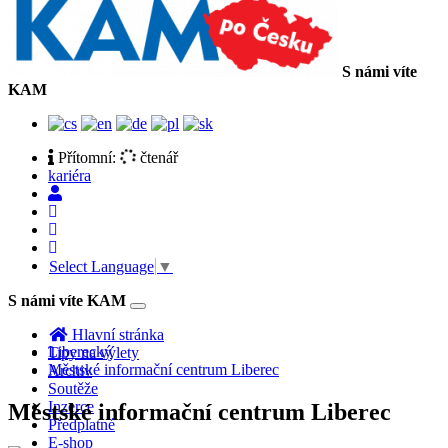
S námi víte
KAM
Přítomní:
čtenář
kariéra
Select Language
▼
S námi víte KAM
Toggle
navigation
Hlavní stránka
Liberecký
Tipy na výlety
Městské informační centrum Liberec
Archiv
Soutěže
Inzerce
Městské informační centrum Liberec
Předplatné
E-shop