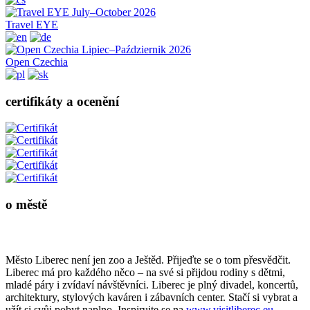
Travel EYE
Open Czechia
certifikáty a ocenění
o městě
webkamera
Město Liberec není jen zoo a Ještěd. Přijeďte se o tom přesvědčit.
Liberec má pro každého něco – na své si přijdou rodiny s dětmi,
mladé páry i zvídaví návštěvníci. Liberec je plný divadel, koncertů,
architektury, stylových kaváren i zábavních center. Stačí si vybrat a
užít si svůj pobyt naplno. Inspirujte se na
www.visitliberec.eu
.