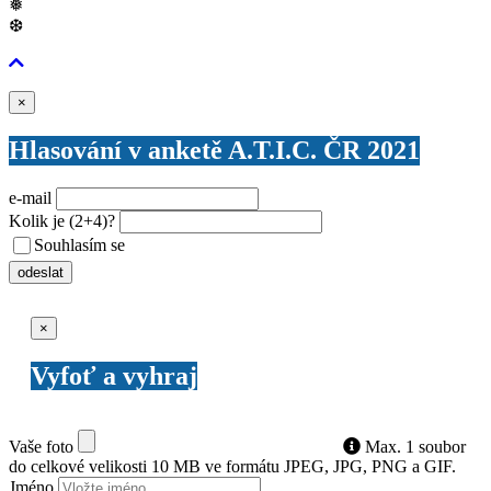
❅
❆
Zavřít
×
Hlasování v anketě A.T.I.C. ČR 2021
e-mail
Kolik je
(2+4)
?
Souhlasím se
VŠEOBECNÝMI PODMÍNKAMI ANKETY O CENY
odeslat
Zavřít
×
Vyfoť a vyhraj
Vaše foto
Max. 1 soubor
do celkové velikosti 10 MB ve formátu JPEG, JPG, PNG a GIF.
Jméno