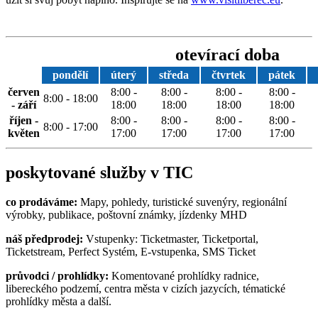
otevírací doba
pondělí
úterý
středa
čtvrtek
pátek
červen
8:00 -
8:00 -
8:00 -
8:00 -
8:00 - 18:00
- září
18:00
18:00
18:00
18:00
říjen -
8:00 -
8:00 -
8:00 -
8:00 -
8:00 - 17:00
květen
17:00
17:00
17:00
17:00
poskytované služby v TIC
co prodáváme:
Mapy, pohledy, turistické suvenýry, regionální
výrobky, publikace, poštovní známky, jízdenky MHD
náš předprodej:
Vstupenky: Ticketmaster, Ticketportal,
Ticketstream, Perfect Systém, E-vstupenka, SMS Ticket
průvodci / prohlídky:
Komentované prohlídky radnice,
libereckého podzemí, centra města v cizích jazycích, tématické
prohlídky města a další.