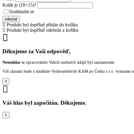
Kolik je
(18+15)
?
Souhlasím se
VŠEOBECNÝMI PODMÍNKAMI ANKETY O CENY
odeslat
Produkt byl úspěšně přidán do košíku
Produkt byl úspěšně odebrán z košíku
Děkujeme za Vaši odpověď,
Nesouhlas
se zpracováním Vašich osobních údajů byl zaznamenán.
Váš záznam bude z databáze Vydavatelstvím KAM po Česku s.r.o. vymazán nep
×
Váš hlas byl započítán. Děkujeme.
×