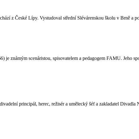
í z České Lípy. Vystudoval střední Slévárenskou školu v Brně a pozd
známým scenáristou, spisovatelem a pedagogem FAMU. Jeho spolužák
 principál, herec, režisér a umělecký šéf a zakladatel Divadla Na J