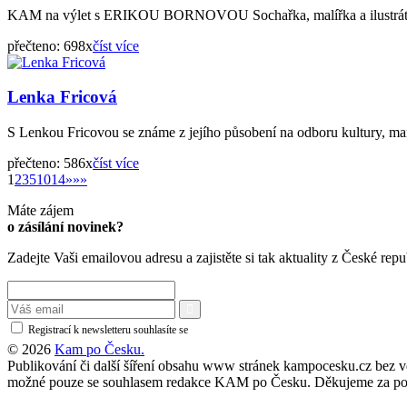
KAM na výlet s ERIKOU BORNOVOU Sochařka, malířka a ilustrátorka 
přečteno: 698x
číst více
Lenka Fricová
S Lenkou Fricovou se známe z jejího působení na odboru kultury, ma
přečteno: 586x
číst více
»
1
2
3
5
10
14
»
»»
Máte zájem
o zásílání novinek?
Zadejte Vaši emailovou adresu a zajistěte si tak aktuality z České repu
Registrací k newsletteru souhlasíte se
zásadami ochrany osobních údajů
© 2026
Kam po Česku.
Publikování či další šíření obsahu www stránek kampocesku.cz bez vědo
možné pouze se souhlasem redakce KAM po Česku. Děkujeme za po