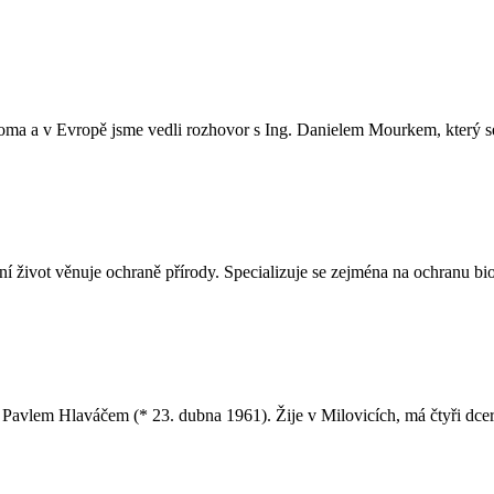
a a v Evropě jsme vedli rozhovor s Ing. Danielem Mourkem, který se čtv
 život věnuje ochraně přírody. Specializuje se zejména na ochranu biod
R Pavlem Hlaváčem (* 23. dubna 1961). Žije v Milovicích, má čtyři dce