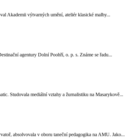
val Akademii výtvarných umění, ateliér klasické malby...
tinační agentury Dolní Poohří, o. p. s. Známe se řadu...
Studovala me­diální vztahy a žurnalistiku na Masarykově...
toř, absolvovala v oboru taneční pedagogika na AMU. Jako...