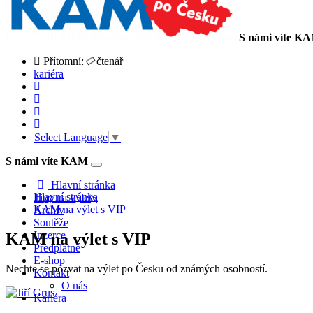
S námi víte K
Přítomní:
čtenář
kariéra
Select Language
▼
S námi víte KAM
Toggle
navigation
Hlavní stránka
Hlavní stránka
Tipy na výlety
KAM na výlet s VIP
Archiv
Soutěže
Inzerce
KAM na výlet s VIP
Předplatné
E-shop
Nechte se pozvat na výlet po Česku od známých osobností.
Kontakt
O nás
Kariéra