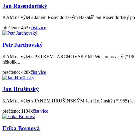
Jan Rosendorfský
KAM na výlet s Janem Rosendorfským Bakalář Jan Rosendorfský pocház
přečteno: 453x
číst více
Petr Jarchovský
KAM na výlet s PETREM JARCHOVSKÝM Petr Jarchovský (*1966) je 
několik...
přečteno: 428x
číst více
Jan Hrušínský
KAM na výlet s JANEM HRUŠÍNSKÝM Jan Hrušínský (*1955) je divadelní
přečteno: 1104x
číst více
Erika Bornová