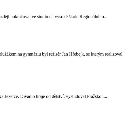
ěji pokračoval ve studiu na vysoké škole Regio­nálního...
em na gymnáziu byl režisér Jan Hřebejk, se kterým realizoval
ezerce. Divadlo hraje od dětství, vystudoval Pražskou...