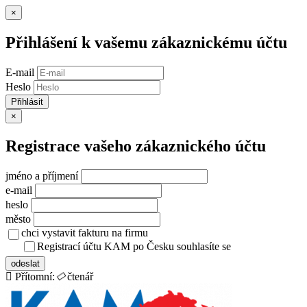
Zavřít
×
Přihlášení k vašemu zákaznickému účtu
E-mail
Heslo
Přihlásit
Zavřít
×
Registrace vašeho zákaznického účtu
jméno a příjmení
e-mail
heslo
město
chci vystavit fakturu na firmu
Registrací účtu KAM po Česku souhlasíte se
zásady ochrany osob
odeslat
Přítomní:
čtenář