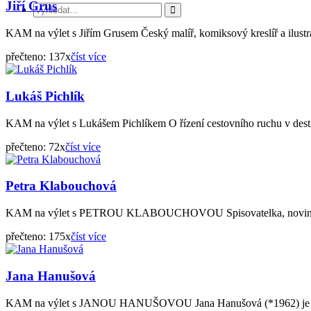
Jiří Grus
KAM na výlet s Jiřím Grusem Český malíř, komiksový kreslíř a ilustrá
přečteno: 137x
číst více
Lukáš Pichlík
KAM na výlet s Lukášem Pichlíkem O řízení cestovního ruchu v destin
přečteno: 72x
číst více
Petra Klabouchová
KAM na výlet s PETROU KLABOUCHOVOU Spisovatelka, novinářka a h
přečteno: 175x
číst více
Jana Hanušová
KAM na výlet s JANOU HANUŠOVOU Jana Hanušová (*1962) je česká t