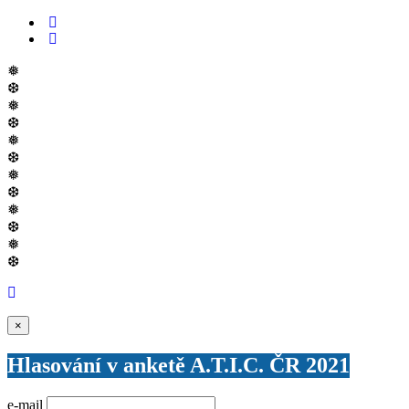
❅
❆
❅
❆
❅
❆
❅
❆
❅
❆
❅
❆
Zavřít
×
Hlasování v anketě A.T.I.C. ČR 2021
e-mail