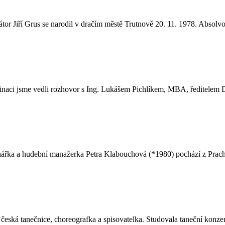
tor Jiří Grus se narodil v dračím městě Trutnově 20. 11. 1978. Absolvo
aci jsme vedli rozhovor s Ing. Lukášem Pichlíkem, MBA, ředitelem Des
udební manažerka Petra Klabouchová (*1980) pochází z Prachatic. 
anečnice, choreografka a spisovatelka. Studovala taneční konzerva