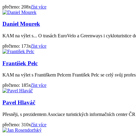
přečteno: 208x
číst více
Daniel Mourek
KAM na výlet s... O trasách EuroVelo a Greenways i cykloturistice dom
přečteno: 173x
číst více
František Pelc
KAM na výlet s Františkem Pelcem František Pelc se celý svůj profesní
přečteno: 185x
číst více
Pavel Hlaváč
Přesněji, s prezidentem Asociace turistických informačních center Č
přečteno: 310x
číst více