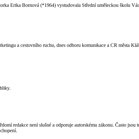
Erika Bornová (*1964) vystudovala Střední uměleckou školu Václava 
rketingu a cestovního ruchu, dnes odboru komunikace a CR města Klášt
bliky.
mí redakce není slušné a odporuje autorskému zákonu. Často jsou tu zve
chopení.