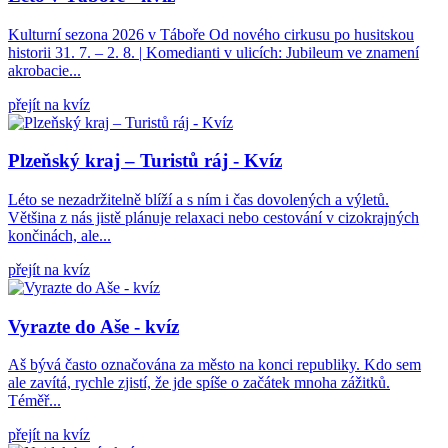
Kulturní sezona 2026 v Táboře Od nového cirkusu po husitskou
historii 31. 7. – 2. 8. | Komedianti v ulicích: Jubileum ve znamení
akrobacie...
přejít na kvíz
Plzeňský kraj – Turistů ráj - Kvíz
Léto se nezadržitelně blíží a s ním i čas dovolených a výletů.
Většina z nás jistě plánuje relaxaci nebo cestování v cizokrajných
končinách, ale...
přejít na kvíz
Vyrazte do Aše - kvíz
Aš bývá často označována za město na konci republiky. Kdo sem
ale zavítá, rychle zjistí, že jde spíše o začátek mnoha zážitků.
Téměř...
přejít na kvíz