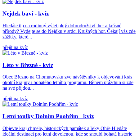
Nejdek baví - kvíz
Hledáte tip na rodinný výlet plný dobrodružství, her a krásné
přírody? Vydejte se do Nejdku v srdci Krušných hor. Čekají vás zde
zážitky, které...
přejít na kvíz
Léto v Březně - kvíz
Obec Březno na Chomutovsku zve návštěvníky k objevování krás
okolní krajiny i bohatého letního programu. Během prázdnin si zde
na své přijdou...
přejít na kvíz
Letní toulky Dolním Poohřím - kvíz
Objevte kraj chmele, historických památek a řeky Ohře Hledáte
ideální destinaci pro letní dovolenou, kde se snoubí bohatá historie