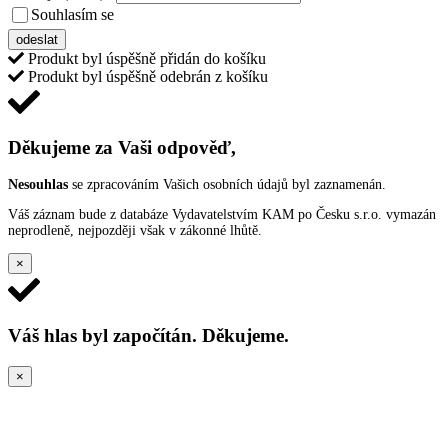
Souhlasím se
VŠEOBECNÝMI PODMÍNKAMI ANKETY O CENY
odeslat
Produkt byl úspěšně přidán do košíku
Produkt byl úspěšně odebrán z košíku
Děkujeme za Vaši odpověď,
Nesouhlas
se zpracováním Vašich osobních údajů byl zaznamenán.
Váš záznam bude z databáze Vydavatelstvím KAM po Česku s.r.o. vymazán
neprodleně, nejpozději však v zákonné lhůtě.
×
Váš hlas byl započítán. Děkujeme.
×