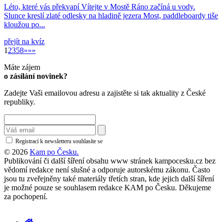
Léto, které vás překvapí Vítejte v Mostě Ráno začíná u vody.
Slunce kreslí zlaté odlesky na hladině jezera Most, paddleboardy tiše
kloužou po...
přejít na kvíz
»
1
2
3
5
8
»
»»
Máte zájem
o zásílání novinek?
Zadejte Vaši emailovou adresu a zajistěte si tak aktuality z České
republiky.
Registrací k newsletteru souhlasíte se
zásadami ochrany osobních údajů
© 2026
Kam po Česku.
Publikování či další šíření obsahu www stránek kampocesku.cz bez
vědomí redakce není slušné a odporuje autorskému zákonu. Často
jsou tu zveřejněny také materiály třetích stran, kde jejich další šíření
je možné pouze se souhlasem redakce KAM po Česku. Děkujeme
za pochopení.