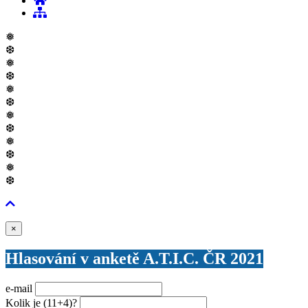
❅
❆
❅
❆
❅
❆
❅
❆
❅
❆
❅
❆
Zavřít
×
Hlasování v anketě A.T.I.C. ČR 2021
e-mail
Kolik je
(11+4)
?