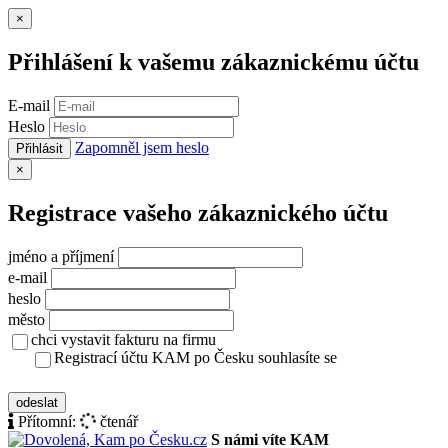
Zavřít
×
Přihlášení k vašemu zákaznickému účtu
E-mail
Heslo
Zapomněl jsem heslo
Přihlásit
Zavřít
×
Registrace vašeho zákaznického účtu
jméno a příjmení
e-mail
heslo
město
chci vystavit fakturu na firmu
Registrací účtu KAM po Česku souhlasíte se
zásady ochrany osobních údajů
odeslat
Přítomní:
čtenář
S námi víte KAM