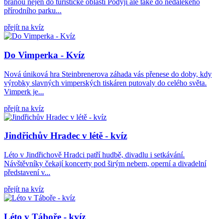
branou nejen do turistické oblasti Podyjí ale také do nedalekého
přírodního parku...
přejít na kvíz
Do Vimperka - Kvíz
Nová úniková hra Steinbrenerova záhada vás přenese do doby, kdy
výrobky slavných vimperských tiskáren putovaly do celého světa.
Vimperk je...
přejít na kvíz
Jindřichův Hradec v létě - kvíz
Léto v Jindřichově Hradci patří hudbě, divadlu i setkávání.
Návštěvníky čekají koncerty pod širým nebem, operní a divadelní
představení v...
přejít na kvíz
Léto v Táboře - kvíz