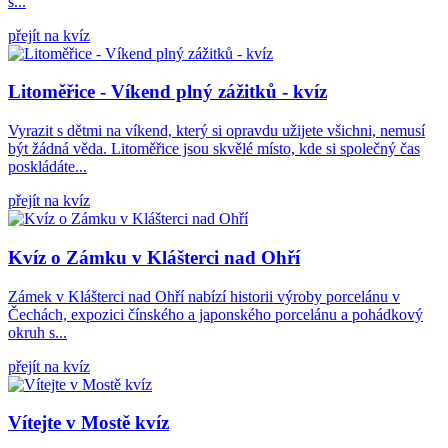
s...
přejít na kvíz
Litoměřice - Víkend plný zážitků - kvíz
Vyrazit s dětmi na víkend, který si opravdu užijete všichni, nemusí
být žádná věda. Litoměřice jsou skvělé místo, kde si společný čas
poskládáte...
přejít na kvíz
Kvíz o Zámku v Klášterci nad Ohří
Zámek v Klášterci nad Ohří nabízí historii výroby porcelánu v
Čechách, expozici čínského a japonského porcelánu a pohádkový
okruh s...
přejít na kvíz
Vítejte v Mostě kvíz