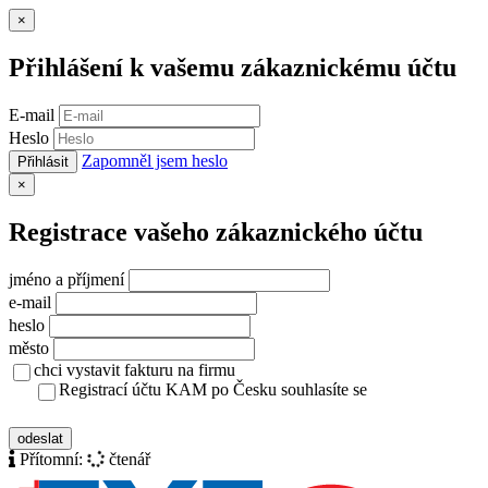
Zavřít
×
Přihlášení k vašemu zákaznickému účtu
E-mail
Heslo
Zapomněl jsem heslo
Přihlásit
Zavřít
×
Registrace vašeho zákaznického účtu
jméno a příjmení
e-mail
heslo
město
chci vystavit fakturu na firmu
Registrací účtu KAM po Česku souhlasíte se
zásady ochrany osobních údajů
odeslat
Přítomní:
čtenář