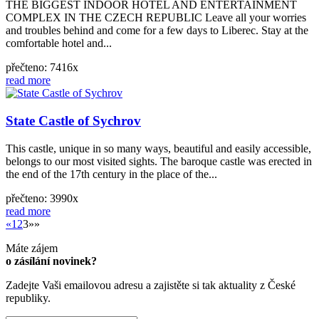
THE BIGGEST INDOOR HOTEL AND ENTERTAINMENT
COMPLEX IN THE CZECH REPUBLIC Leave all your worries
and troubles behind and come for a few days to Liberec. Stay at the
comfortable hotel and...
přečteno: 7416x
read more
State Castle of Sychrov
This castle, unique in so many ways, beautiful and easily accessible,
belongs to our most visited sights. The baroque castle was erected in
the end of the 17th century in the place of the...
přečteno: 3990x
read more
«
«
1
2
3
»»
Máte zájem
o zásílání novinek?
Zadejte Vaši emailovou adresu a zajistěte si tak aktuality z České
republiky.