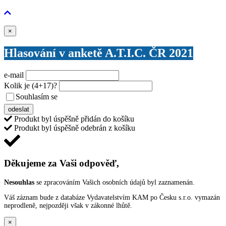
Zavřít
×
Hlasování v anketě A.T.I.C. ČR 2021
e-mail
Kolik je
(4+17)
?
Souhlasím se
VŠEOBECNÝMI PODMÍNKAMI ANKETY O CENY
odeslat
Produkt byl úspěšně přidán do košíku
Produkt byl úspěšně odebrán z košíku
Děkujeme za Vaši odpověď,
Nesouhlas
se zpracováním Vašich osobních údajů byl zaznamenán.
Váš záznam bude z databáze Vydavatelstvím KAM po Česku s.r.o. vymazán
neprodleně, nejpozději však v zákonné lhůtě.
×