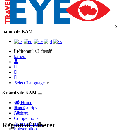
S
námi víte KAM
Přítomní:
čtenář
kariéra
Select Language
▼
S námi víte KAM
Toggle
navigation
Home
Home
Tips for trips
Liberec
Archive
Competitions
Advertisements
Region of Liberec
Subscription