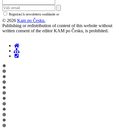
Registrací k newsletteru souhlasíte se
zásadami ochrany osobních údajů
© 2026
Kam po Česku.
Publishing or redistribution of content of this website without
written consent of the editor KAM po Česku, is prohibited.
❅
❆
❅
❆
❅
❆
❅
❆
❅
❆
❅
❆