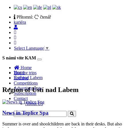
Přítomní:
čtenář
kariéra
Select Language
▼
S námi víte KAM
Toggle
navigation
Home
Home
Tips for trips
Ústí nad Labem
Archive
Competitions
Advertisements
Region of Ústí nad Labem
Subscription
Contact
About Us
News in Teplice Spa
Summer is over and shoolchildren are back in their desks. But also