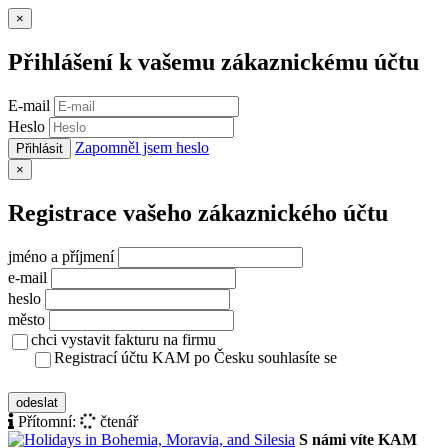
Zavřít
×
Přihlášení k vašemu zákaznickému účtu
E-mail
Heslo
Zapomněl jsem heslo
Přihlásit
Zavřít
×
Registrace vašeho zákaznického účtu
jméno a příjmení
e-mail
heslo
město
chci vystavit fakturu na firmu
Registrací účtu KAM po Česku souhlasíte se
zásady ochrany osobních údajů
odeslat
Přítomní:
čtenář
S námi víte KAM