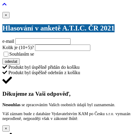
Zavřít
×
Hlasování v anketě A.T.I.C. ČR 2021
e-mail
Kolik je
(10+5)
?
Souhlasím se
VŠEOBECNÝMI PODMÍNKAMI ANKETY O CENY
odeslat
Produkt byl úspěšně přidán do košíku
Produkt byl úspěšně odebrán z košíku
Děkujeme za Vaši odpověď,
Nesouhlas
se zpracováním Vašich osobních údajů byl zaznamenán.
Váš záznam bude z databáze Vydavatelstvím KAM po Česku s.r.o. vymazán
neprodleně, nejpozději však v zákonné lhůtě.
×