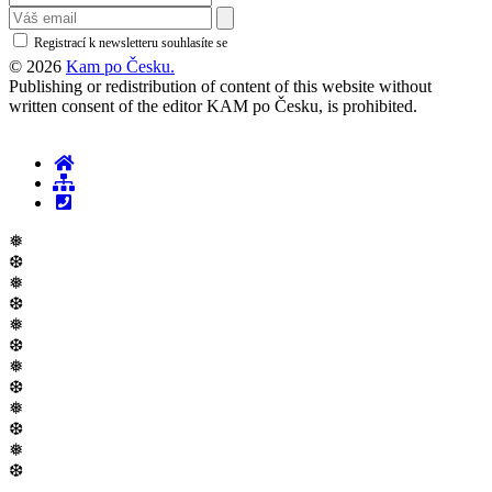
Registrací k newsletteru souhlasíte se
zásadami ochrany osobních údajů
© 2026
Kam po Česku.
Publishing or redistribution of content of this website without
written consent of the editor KAM po Česku, is prohibited.
❅
❆
❅
❆
❅
❆
❅
❆
❅
❆
❅
❆