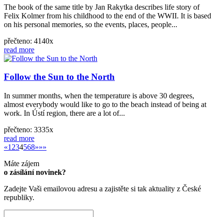
The book of the same title by Jan Rakytka describes life story of
Felix Kolmer from his childhood to the end of the WWII. It is based
on his personal memories, so the events, places, people...
přečteno: 4140x
read more
Follow the Sun to the North
In summer months, when the temperature is above 30 degrees,
almost everybody would like to go to the beach instead of being at
work. In Ústí region, there are a lot of...
přečteno: 3335x
read more
«
»
«
1
2
3
4
5
6
8
»
»»
Máte zájem
o zásílání novinek?
Zadejte Vaši emailovou adresu a zajistěte si tak aktuality z České
republiky.