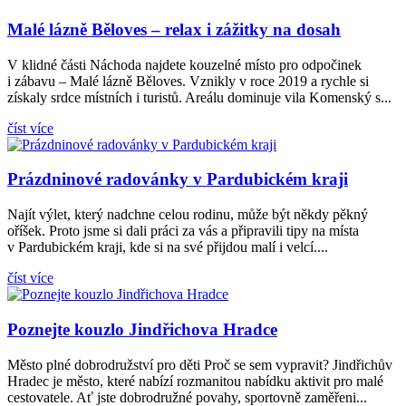
Malé lázně Běloves – relax i zážitky na dosah
V klidné části Náchoda najdete kouzelné místo pro odpočinek
i zábavu – Malé lázně Běloves. Vznikly v roce 2019 a rychle si
získaly srdce místních i turistů. Areálu dominuje vila Komenský s...
kr
číst více
Prázdninové radovánky v Pardubickém kraji
Najít výlet, který nadchne celou rodinu, může být někdy pěkný
oříšek. Proto jsme si dali práci za vás a připravili tipy na místa
v Pardubickém kraji, kde si na své přijdou malí i velcí....
číst více
Poznejte kouzlo Jindřichova Hradce
Město plné dobrodružství pro děti Proč se sem vypravit? Jindřichův
Hradec je město, které nabízí rozmanitou nabídku aktivit pro malé
cestovatele. Ať jste dobrodružné povahy, sportovně zaměřeni...