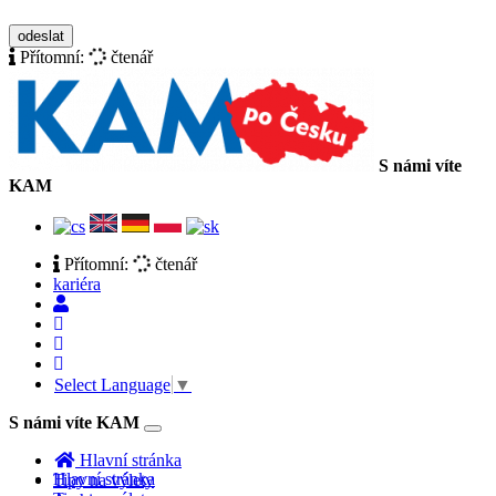
zásady ochrany osobních údajů
odeslat
Přítomní:
čtenář
S námi víte
KAM
Přítomní:
čtenář
kariéra
Select Language
▼
S námi víte KAM
Toggle
navigation
Hlavní stránka
Hlavní stránka
Tipy na výlety