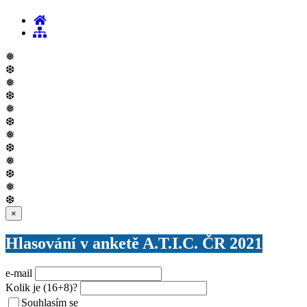
Vy
❅
❆
❅
❆
❅
❆
❅
❆
❅
❆
❅
❆
Zavřít
×
Hlasování v anketě A.T.I.C. ČR 2021
e-mail
Kolik je
(16+8)
?
Souhlasím se
VŠEOBECNÝMI PODMÍNKAMI ANKETY O CENY