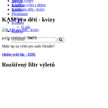
Tipy na výlety
Archiv
KAM na výlet s dětmi
Soutěže
KAM pro děti - kvízy
Inzerce
Předplatné
E-shop
KAM pro děti - kvízy
Kontakt
O nás
Kariéra
počet zhlédnutí:
76673
Máte tip na výlet pro naše čtenáře?
vložte svůj tip - ZDE
Rozšířený filtr výletů