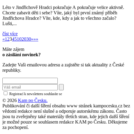
Léto v Jindřichově Hradci pokračuje A pokračuje velice aktivně.
Chcete zabavit děti i sebe? Víte, jaký byl první známý příběh
Jindřichova Hradce? Víte, kde, kdy a jak to všechno začalo?
Lušti,...
kr
číst více
«
»
«
1
2
3
4
5
10
20
30
»
»»
Máte zájem
o zásílání novinek?
Zadejte Vaši emailovou adresu a zajistěte si tak aktuality z České
republiky.
Registrací k newsletteru souhlasíte se
zásadami ochrany osobních údajů
© 2026
Kam po Česku.
Publikování či další šíření obsahu www stránek kampocesku.cz bez
vědomí redakce není slušné a odporuje autorskému zákonu. Často
jsou tu zveřejněny také materiály třetích stran, kde jejich další šíření
je možné pouze se souhlasem redakce KAM po Česku. Děkujeme
za pochopení.