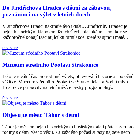
Do Jindřichova Hradce s dětmi za zábavou,
poznáním i na výlet v letních dnech
V Jindřichově Hradci nakrmíte tělo i duši… Jindřichův Hradec je
nejen historickým klenotem jižních Čech, ale také místem, kde se
každoročně konají fascinující kulturní akce, které zaujmou malé...
číst více
kr
Muzeum středního Pootaví Strakonice
Léto je ideální čas pro rodinné výlety, objevování historie a společné
zážitky. Muzeum středního Pootaví ve Strakonicích a Vodní mlýn
Hoslovice připravily na letní měsíce pestrý program plný...
číst více
Objevujte město Tábor s dětmi
Tábor je městem nejen historickým a husitským, ale i přátelským pro
rodiny s dětmi všeho věku. Za každého počasí si tady najdete něco