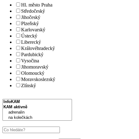
Hl. město Praha
Středočeský
Jihočeský
Plzeňský
Karlovarský
Ústecký
Liberecký
Královéhradecký
Pardubický
Vysočina
Jihomoravský
kr
Olomoucký
Moravskoslezský
Zlínský