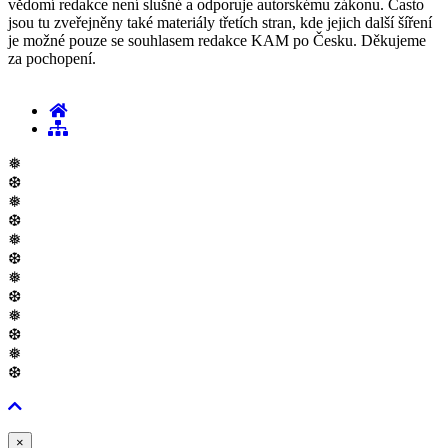
vědomí redakce není slušné a odporuje autorskému zákonu. Často
jsou tu zveřejněny také materiály třetích stran, kde jejich další šíření
je možné pouze se souhlasem redakce KAM po Česku. Děkujeme
za pochopení.
❅
❆
❅
❆
❅
❆
❅
❆
❅
❆
❅
❆
Zavřít
×