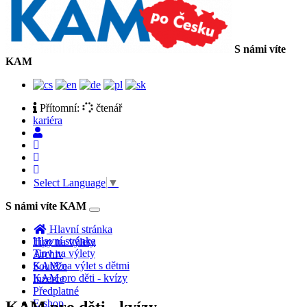
S námi víte
KAM
Přítomní:
čtenář
kariéra
Select Language
▼
S námi víte KAM
Toggle
navigation
Hlavní stránka
Hlavní stránka
Tipy na výlety
Tipy na výlety
Archiv
KAM na výlet s dětmi
Soutěže
KAM pro děti - kvízy
Inzerce
Předplatné
E-shop
KAM pro děti - kvízy