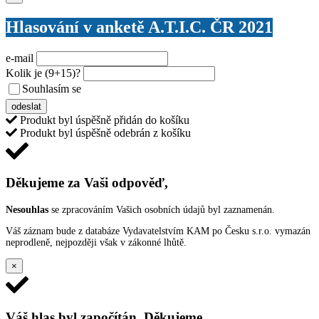
Hlasování v anketě A.T.I.C. ČR 2021
e-mail
Kolik je
(9+15)
?
Souhlasím se
VŠEOBECNÝMI PODMÍNKAMI ANKETY O CENY
odeslat
Produkt byl úspěšně přidán do košíku
Produkt byl úspěšně odebrán z košíku
Děkujeme za Vaši odpověď,
Nesouhlas
se zpracováním Vašich osobních údajů byl zaznamenán.
Váš záznam bude z databáze Vydavatelstvím KAM po Česku s.r.o. vymazán
neprodleně, nejpozději však v zákonné lhůtě.
×
Váš hlas byl započítán. Děkujeme.