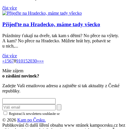
číst více
Přijeďte na Hradecko, máme tady všecko
Prázdniny ťukají na dveře, tak kam s dětmi? No přece na výlety.
A kam? No přece na Hradecko. Můžete hrát hry, pobavit se
u nich,...
číst více
«
»
«
1
5
6
7
8
9
10
15
20
30
»
»»
Máte zájem
o zásílání novinek?
Zadejte Vaši emailovou adresu a zajistěte si tak aktuality z České
republiky.
Registrací k newsletteru souhlasíte se
zásadami ochrany osobních údajů
© 2026
Kam po Česku.
Publikování či další šíření obsahu www stránek kampocesku.cz bez