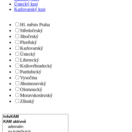
Ústecký kraj
Karlovarský kraj
Hl. město Praha
Středočeský
Jihočeský
Plzeňský
Karlovarský
Ústecký
Liberecký
Královéhradecký
Pardubický
Vysočina
Jihomoravský
Olomoucký
Moravskoslezský
Zlínský