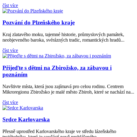
číst více
Pozvání do Plzeňského kraje
Kraj zlatavého moku, tajemné historie, průmyslových památek,
neobjeveného baroka, svérázných tradic, romantických hradů...
číst více
Přijeďte s dětmi na Zbirožsko, za zábavou i
poznáním
Navštivte místa, která jsou zajímavá pro celou rodinu. Centrem
Mikroregionu Zbirožsko je malé město Zbiroh, které se nachází na...
číst více
Srdce Karlovarska
Přesně uprostřed Karlovarského kraje ve středu lázeňského
trojúhelníku, který je součástí nově prohlášeného...