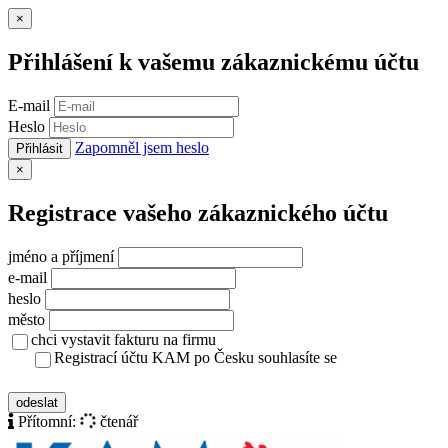
Zavřít
×
Přihlášení k vašemu zákaznickému účtu
E-mail
Heslo
Zapomněl jsem heslo
Přihlásit
Zavřít
×
Registrace vašeho zákaznického účtu
jméno a příjmení
e-mail
heslo
město
chci vystavit fakturu na firmu
Registrací účtu KAM po Česku souhlasíte se
zásady ochrany osobních údajů
odeslat
Přítomní:
čtenář