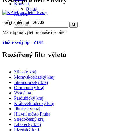
Kontakt
O nás
Kariéra
počet zhlédnutí:
76723
Máte tip na výlet pro naše čtenáře?
vložte svůj tip - ZDE
Rozšířený filtr výletů
Zlínský kraj
Moravskoslezský kraj
Jihomoravský kraj
Olomoucký kraj
Vysočina
Pardubický kraj
Královehradecký kraj
Jihočeský kraj
Hlavní město Praha
Středočeský kraj
Liberecký kraj
Plzeňský kraj