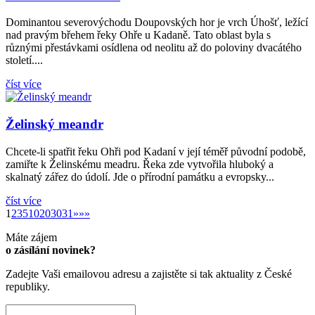
Dominantou severovýchodu Doupovských hor je vrch Úhošť, ležící
nad pravým břehem řeky Ohře u Kadaně. Tato oblast byla s
různými přestávkami osídlena od neolitu až do poloviny dvacátého
století....
číst více
Želinský meandr
Chcete­‑li spatřit řeku Ohři pod Kadaní v její téměř původní podobě,
zamiřte k Želinskému meadru. Řeka zde vytvořila hluboký a
skalnatý zářez do údolí. Jde o přírodní památku a evropsky...
číst více
»
1
2
3
5
10
20
30
31
»
»»
Máte zájem
o zásílání novinek?
Zadejte Vaši emailovou adresu a zajistěte si tak aktuality z České
republiky.