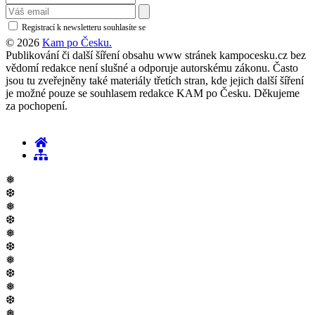
Registrací k newsletteru souhlasíte se
zásadami ochrany osobních údajů
© 2026
Kam po Česku.
Publikování či další šíření obsahu www stránek kampocesku.cz bez
vědomí redakce není slušné a odporuje autorskému zákonu. Často
jsou tu zveřejněny také materiály třetích stran, kde jejich další šíření
je možné pouze se souhlasem redakce KAM po Česku. Děkujeme
za pochopení.
❅
❆
❅
❆
❅
❆
❅
❆
❅
❆
❅