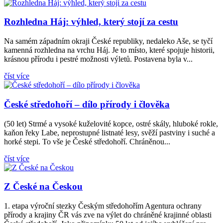
Rozhledna Háj: výhled, který stojí za cestu
Na samém západním okraji České republiky, nedaleko Aše, se tyčí
kamenná rozhledna na vrchu Háj. Je to místo, které spojuje historii,
krásnou přírodu i pestré možnosti výletů. Postavena byla v...
číst více
České středohoří – dílo přírody i člověka
(50 let) Strmé a vysoké kuželovité kopce, ostré skály, hluboké rokle,
kaňon řeky Labe, neprostupné listnaté lesy, svěží pastviny i suché a
horké stepi. To vše je České středohoří. Chráněnou...
číst více
Z České na Českou
1. etapa výroční stezky Českým středohořím Agentura ochrany
přírody a krajiny ČR vás zve na výlet do chráněné krajinné oblasti