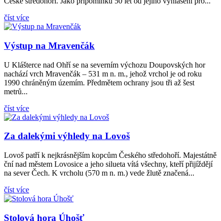
České středohoří. Jako připomínku 50 let od jejího vyhlášení pro...
číst více
Výstup na Mravenčák
U Klášterce nad Ohří se na severním výchozu Doupovských hor
nachází vrch Mravenčák – 531 m n. m., jehož vrchol je od roku
1990 chráněným územím. Předmětem ochrany jsou tři až šest
metrů...
číst více
Za dalekými výhledy na Lovoš
Lovoš patří k nejkrásnějším kopcům Českého středohoří. Majestátně
ční nad městem Lovosice a jeho silueta vítá všechny, kteří přijíždějí
na sever Čech. K vrcholu (570 m n. m.) vede žlutě značená...
číst více
Stolová hora Úhošť