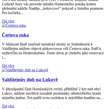
Lužické hory vás provede údolím Hamerského potoka kolem
přehradní nádrže Naděje, „ledovcové“ jeskyně a Sirného pramene.
Pro kočárky...
číst více
Čertova ruka
V blízkosti žlutě značené turistické stezky ze Sedmihorek k
Valdštejnu můžete objevit pískovcovou věž Čertova ruka. Patří k
nejhezčím na Hruboskalsku. Tento útvar je chráněn jako rezervace
i...
číst více
Valdštejnův dub na Lukově
V jihozápadní části Hostýnských vrchů, přibližně 2 km nad obcí
Lukov, můžete navštívit rozsáhlé pozůstatky středověkého hradu
stejného jména. Ten patřil svou rozlohou k největším hradům na...
číst více