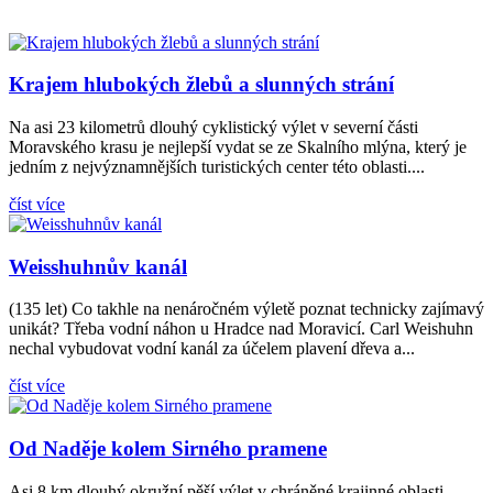
Krajem hlubokých žlebů a slunných strání
Na asi 23 kilometrů dlouhý cyklistický výlet v severní části
Moravského krasu je nejlepší vydat se ze Skalního mlýna, který je
jedním z nejvýznamnějších turistických center této oblasti....
číst více
Weisshuhnův kanál
(135 let) Co takhle na nenáročném výletě poznat technicky zajímavý
unikát? Třeba vodní náhon u Hradce nad Moravicí. Carl Weishuhn
nechal vybudovat vodní kanál za účelem plavení dřeva a...
číst více
Od Naděje kolem Sirného pramene
Asi 8 km dlouhý okružní pěší výlet v chráněné krajinné oblasti