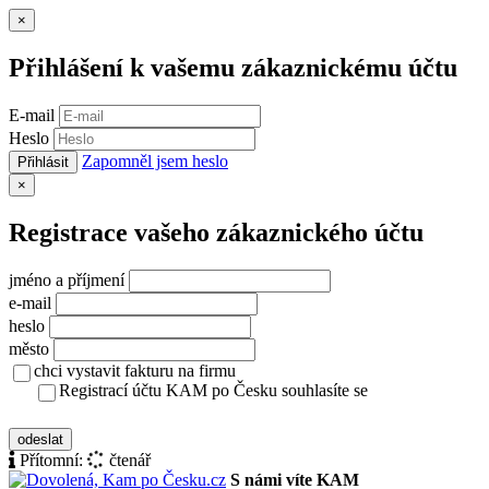
Zavřít
×
Přihlášení k vašemu zákaznickému účtu
E-mail
Heslo
Zapomněl jsem heslo
Přihlásit
Zavřít
×
Registrace vašeho zákaznického účtu
jméno a příjmení
e-mail
heslo
město
chci vystavit fakturu na firmu
Registrací účtu KAM po Česku souhlasíte se
zásady ochrany osobních údajů
odeslat
Přítomní:
čtenář
S námi víte KAM