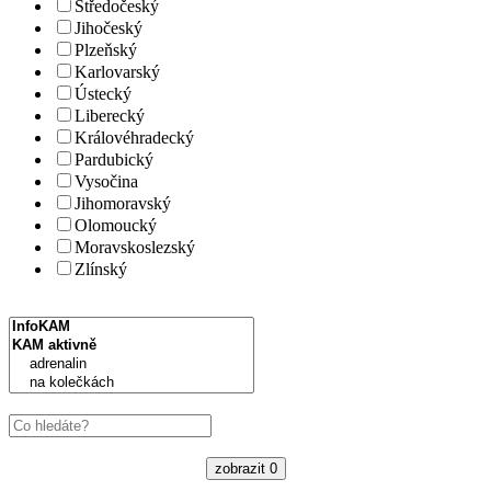
Středočeský
Jihočeský
Plzeňský
Karlovarský
Ústecký
Liberecký
Královéhradecký
Pardubický
Vysočina
Jihomoravský
Olomoucký
Moravskoslezský
Zlínský
zobrazit
0