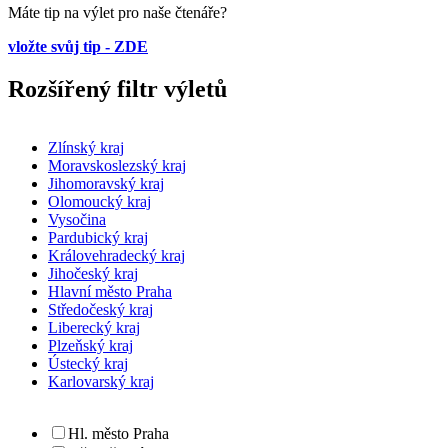
Máte tip na výlet pro naše čtenáře?
vložte svůj tip - ZDE
Rozšířený filtr výletů
Zlínský kraj
Moravskoslezský kraj
Jihomoravský kraj
Olomoucký kraj
Vysočina
Pardubický kraj
Královehradecký kraj
Jihočeský kraj
Hlavní město Praha
Středočeský kraj
Liberecký kraj
Plzeňský kraj
Ústecký kraj
Karlovarský kraj
Hl. město Praha