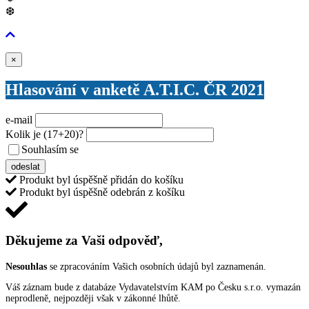
❆
Zavřít
×
Hlasování v anketě A.T.I.C. ČR 2021
e-mail
Kolik je
(17+20)
?
Souhlasím se
VŠEOBECNÝMI PODMÍNKAMI ANKETY O CENY
odeslat
Produkt byl úspěšně přidán do košíku
Produkt byl úspěšně odebrán z košíku
Děkujeme za Vaši odpověď,
Nesouhlas
se zpracováním Vašich osobních údajů byl zaznamenán.
Váš záznam bude z databáze Vydavatelstvím KAM po Česku s.r.o. vymazán
neprodleně, nejpozději však v zákonné lhůtě.