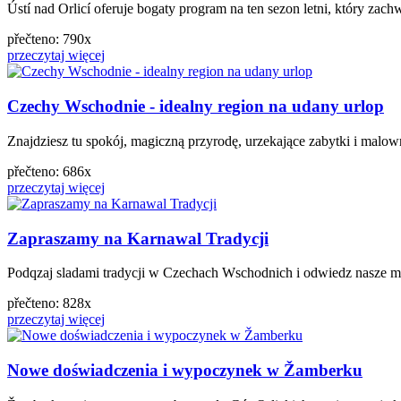
Ústí nad Orlicí oferuje bogaty program na ten sezon letni, który zac
přečteno: 790x
przeczytaj więcej
Czechy Wschodnie - idealny region na udany urlop
Znajdziesz tu spokój, magiczną przyrodę, urzekające zabytki i malown
přečteno: 686x
przeczytaj więcej
Zapraszamy na Karnawal Tradycji
Podqzaj sladami tradycji w Czechach Wschodnich i odwiedz nasze mu
přečteno: 828x
przeczytaj więcej
Nowe doświadczenia i wypoczynek w Žamberku