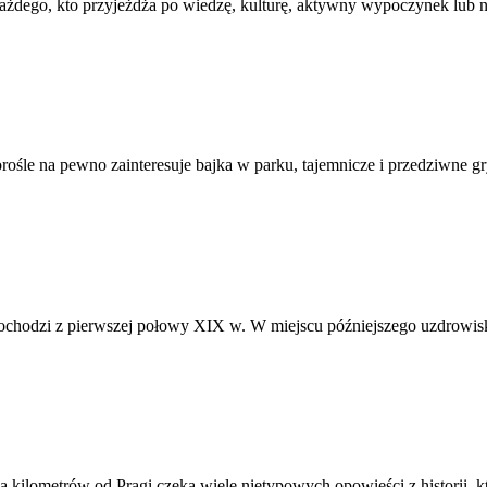
żdego, kto przyjeżdża po wiedzę, kulturę, aktywny wypoczynek lub no
atorośle na pewno zainteresuje bajka w parku, tajemnicze i przedziwne gr
hodzi z pierwszej połowy XIX w. W miejscu późniejszego uzdrowiska
kilometrów od Pragi czeka wiele nietypowych opowieści z historii, kt