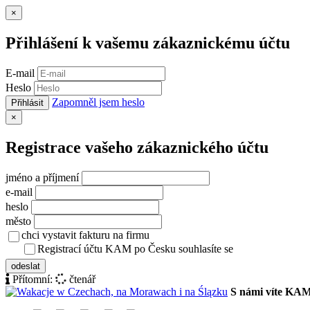
Zavřít
×
Přihlášení k vašemu zákaznickému účtu
E-mail
Heslo
Zapomněl jsem heslo
Přihlásit
Zavřít
×
Registrace vašeho zákaznického účtu
jméno a příjmení
e-mail
heslo
město
chci vystavit fakturu na firmu
Registrací účtu KAM po Česku souhlasíte se
zásady ochrany osob
odeslat
Přítomní:
čtenář
S námi víte KA