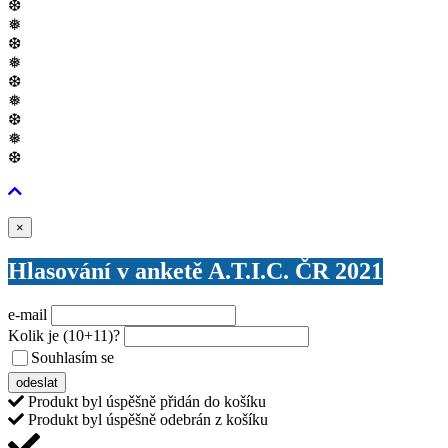
❆
❅
❆
❅
❆
❅
❆
❅
❆
Zavřít
×
Hlasování v anketě A.T.I.C. ČR 2021
e-mail
Kolik je
(10+11)
?
Souhlasím se
VŠEOBECNÝMI PODMÍNKAMI ANKETY O CENY
odeslat
Produkt byl úspěšně přidán do košíku
Produkt byl úspěšně odebrán z košíku