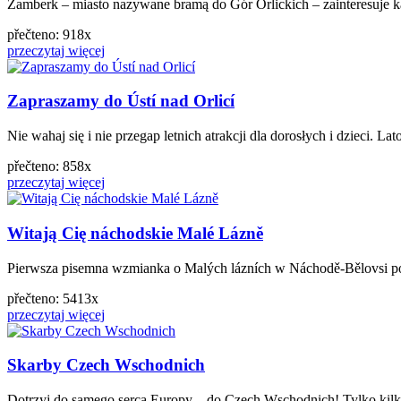
Žamberk – miasto nazywane bramą do Gór Orlickich – zainteresuje ka
přečteno: 918x
przeczytaj więcej
Zapraszamy do Ústí nad Orlicí
Nie wahaj się i nie przegap letnich atrakcji dla dorosłych i dzieci. L
přečteno: 858x
przeczytaj więcej
Witają Cię náchodskie Malé Lázně
Pierwsza pisemna wzmianka o Malých lázních w Náchodě-Bělovsi poc
přečteno: 5413x
przeczytaj więcej
Skarby Czech Wschodnich
Dotrzyj do samego serca Europy – do Czech Wschodnich! Tylko kilka 