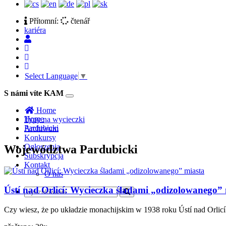
Přítomní:
čtenář
kariéra
Select Language
▼
S námi víte KAM
Toggle
navigation
Home
Home
Typy na wycieczki
Pardubicki
Archiwum
Konkursy
Ogłoszenia
Województwa Pardubicki
Subskrypcja
Kontakt
O nas
Ústí nad Orlicí: Wycieczka śladami „odizolowanego”
Czy wiesz, że po układzie monachijskim w 1938 roku Ústí nad Orlicí