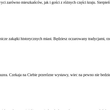
hwyci zarówno mieszkańców, jak i gości z różnych części kraju. Sierpie
icze zakątki historycznych miast. Będziesz oczarowany tradycjami, rze
zea. Czekaja na Ciebie przerózne wystawy, wiec na pewno nie bedzies