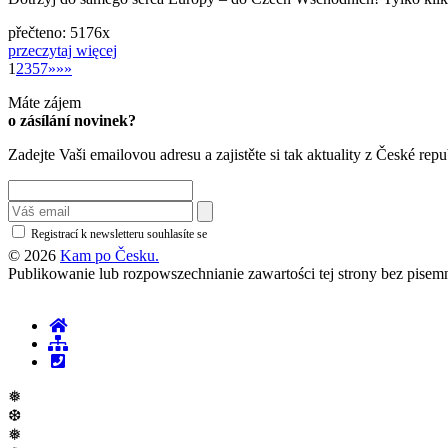
přečteno: 5176x
przeczytaj więcej
»
1
2
3
5
7
»
»»
Máte zájem
o zásílání novinek?
Zadejte Vaši emailovou adresu a zajistěte si tak aktuality z České repu
Registrací k newsletteru souhlasíte se
zásadami ochrany osobních údajů
© 2026
Kam po Česku.
Publikowanie lub rozpowszechnianie zawartości tej strony bez pise
❅
❆
❅