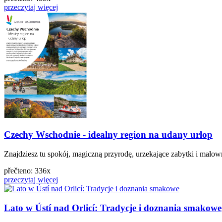
przeczytaj więcej
Czechy Wschodnie - idealny region na udany urlop
Znajdziesz tu spokój, magiczną przyrodę, urzekające zabytki i malow
přečteno: 336x
przeczytaj więcej
Lato w Ústí nad Orlicí: Tradycje i doznania smakowe