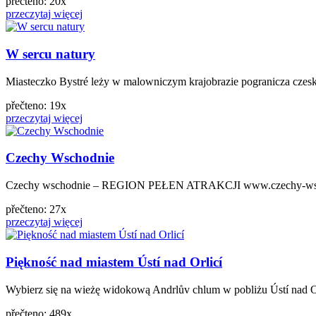
přečteno: 20x
przeczytaj więcej
W sercu natury
Miasteczko Bystré leży w malowniczym krajobrazie pogranicza czesko
přečteno: 19x
przeczytaj więcej
Czechy Wschodnie
Czechy wschodnie – REGION PEŁEN ATRAKCJI www.czechy-wsc
přečteno: 27x
przeczytaj więcej
Piękność nad miastem Ústí nad Orlicí
Wybierz się na wieżę widokową Andrlův chlum w pobliżu Ústí nad Orli
přečteno: 489x