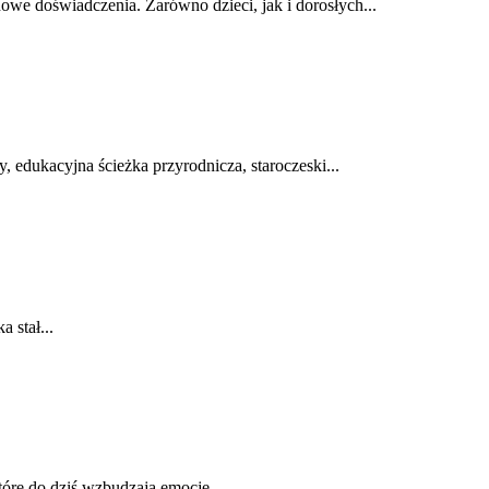
we doświadczenia. Zarówno dzieci, jak i dorosłych...
y, edukacyjna ścieżka przyrodnicza, staroczeski...
 stał...
óre do dziś wzbudzają emocje....