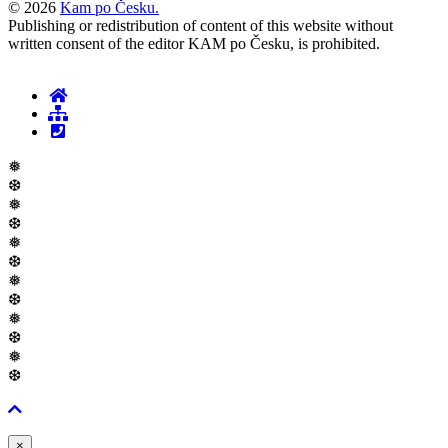
© 2026
Kam po Česku.
Publishing or redistribution of content of this website without
written consent of the editor KAM po Česku, is prohibited.
❅
❆
❅
❆
❅
❆
❅
❆
❅
❆
❅
❆
Zavřít
×