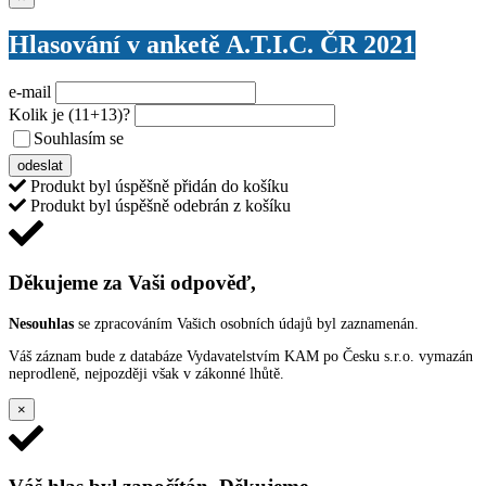
Hlasování v anketě A.T.I.C. ČR 2021
e-mail
Kolik je
(11+13)
?
Souhlasím se
VŠEOBECNÝMI PODMÍNKAMI ANKETY O CENY
odeslat
Produkt byl úspěšně přidán do košíku
Produkt byl úspěšně odebrán z košíku
Děkujeme za Vaši odpověď,
Nesouhlas
se zpracováním Vašich osobních údajů byl zaznamenán.
Váš záznam bude z databáze Vydavatelstvím KAM po Česku s.r.o. vymazán
neprodleně, nejpozději však v zákonné lhůtě.
×