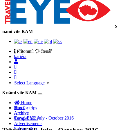
S
námi víte KAM
Přítomní:
čtenář
kariéra
Select Language
▼
S námi víte KAM
Toggle
navigation
Home
Home
Tips for trips
Archive
Archive
Travel EYE July - October 2016
Competitions
Advertisements
Subscription