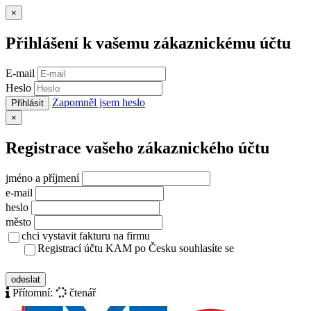
Zavřít
×
Přihlášení k vašemu zákaznickému účtu
E-mail
Heslo
Zapomněl jsem heslo
Přihlásit
Zavřít
×
Registrace vašeho zákaznického účtu
jméno a příjmení
e-mail
heslo
město
chci vystavit fakturu na firmu
Registrací účtu KAM po Česku souhlasíte se
zásady ochrany osobních údajů
odeslat
Přítomní:
čtenář