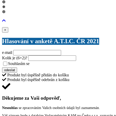
❆
❅
❆
Zavřít
×
Hlasování v anketě A.T.I.C. ČR 2021
e-mail
Kolik je
(6+2)
?
Souhlasím se
VŠEOBECNÝMI PODMÍNKAMI ANKETY O CENY
odeslat
Produkt byl úspěšně přidán do košíku
Produkt byl úspěšně odebrán z košíku
Děkujeme za Vaši odpověď,
Nesouhlas
se zpracováním Vašich osobních údajů byl zaznamenán.
Váš záznam bude z databáze Vydavatelstvím KAM po Česku s.r.o. vymazán nep