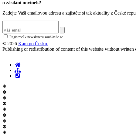
o zásílání novinek?
Zadejte Vaši emailovou adresu a zajistěte si tak aktuality z České repu
Registrací k newsletteru souhlasíte se
zásadami ochrany osobních údajů
© 2026
Kam po Česku.
Publishing or redistribution of content of this website without writte
❅
❆
❅
❆
❅
❆
❅
❆
❅