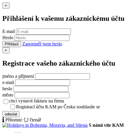
Zavřít
×
Přihlášení k vašemu zákaznickému účtu
E-mail
Heslo
Zapomněl jsem heslo
Přihlásit
Zavřít
×
Registrace vašeho zákaznického účtu
jméno a příjmení
e-mail
heslo
město
chci vystavit fakturu na firmu
Registrací účtu KAM po Česku souhlasíte se
zásady ochrany osob
odeslat
Přítomní:
čtenář
S námi víte KAM