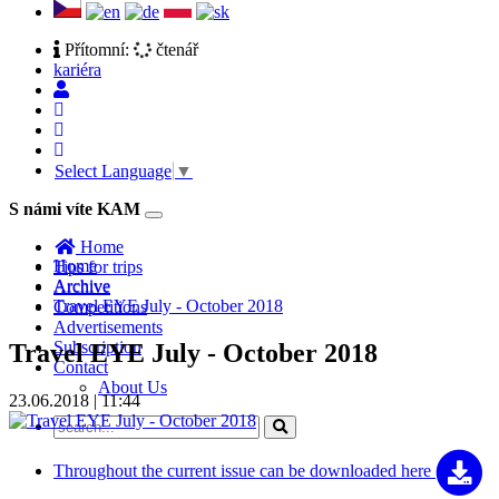
Přítomní:
čtenář
kariéra
Select Language
▼
S námi víte KAM
Toggle
navigation
Home
Home
Tips for trips
Archive
Archive
Travel EYE July - October 2018
Competitions
Advertisements
Subscription
Travel EYE July - October 2018
Contact
About Us
23.06.2018 | 11:44
Throughout the current issue can be
downloaded here