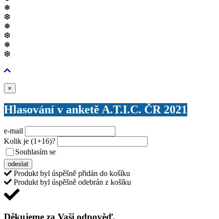
❅
❆
❅
❆
❅
❆
Zavřít
×
Hlasování v anketě A.T.I.C. ČR 2021
e-mail
Kolik je
(1+16)
?
Souhlasím se
VŠEOBECNÝMI PODMÍNKAMI ANKETY O CENY
odeslat
Produkt byl úspěšně přidán do košíku
Produkt byl úspěšně odebrán z košíku
Děkujeme za Vaši odpověď,