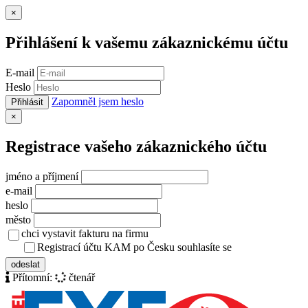
Zavřít
×
Přihlášení k vašemu zákaznickému účtu
E-mail
Heslo
Zapomněl jsem heslo
Přihlásit
Zavřít
×
Registrace vašeho zákaznického účtu
jméno a příjmení
e-mail
heslo
město
chci vystavit fakturu na firmu
Registrací účtu KAM po Česku souhlasíte se
zásady ochrany osob
odeslat
Přítomní:
čtenář