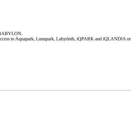
L BABYLON.
ted access to Aquapark, Lunapark, Labyrinth, iQPARK and iQLANDIA