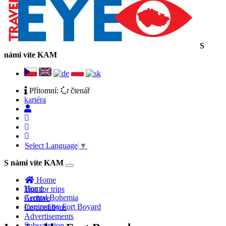
S
námi víte KAM
Přítomní:
čtenář
kariéra
Select Language
▼
S námi víte KAM
Toggle
navigation
Home
Home
Tips for trips
Central Bohemia
Archive
Inspired by Fort Boyard
Competitions
Advertisements
Subscription