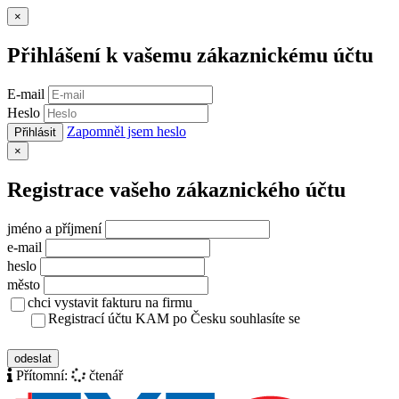
Zavřít
×
Přihlášení k vašemu zákaznickému účtu
E-mail
Heslo
Zapomněl jsem heslo
Přihlásit
Zavřít
×
Registrace vašeho zákaznického účtu
jméno a příjmení
e-mail
heslo
město
chci vystavit fakturu na firmu
Registrací účtu KAM po Česku souhlasíte se
zásady ochrany osobních údajů
odeslat
Přítomní:
čtenář