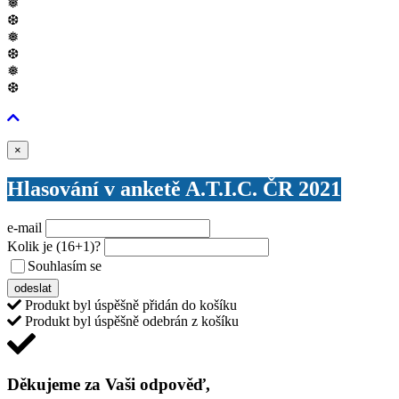
❅
❆
❅
❆
❅
❆
Zavřít
×
Hlasování v anketě A.T.I.C. ČR 2021
e-mail
Kolik je
(16+1)
?
Souhlasím se
VŠEOBECNÝMI PODMÍNKAMI ANKETY O CENY
odeslat
Produkt byl úspěšně přidán do košíku
Produkt byl úspěšně odebrán z košíku
Děkujeme za Vaši odpověď,