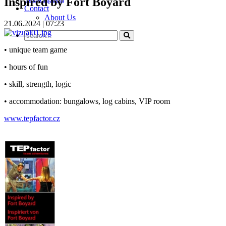
Inspired by Fort Boyard
Contact
About Us
21.06.2024 | 07:23
• unique team game
• hours of fun
• skill, strength, logic
• accommodation: bungalows, log cabins, VIP room
www.tepfactor.cz