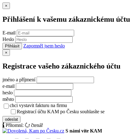
Zavřít
×
Přihlášení k vašemu zákaznickému účtu
E-mail
Heslo
Zapomněl jsem heslo
Přihlásit
Zavřít
×
Registrace vašeho zákaznického účtu
jméno a příjmení
e-mail
heslo
město
chci vystavit fakturu na firmu
Registrací účtu KAM po Česku souhlasíte se
zásady ochrany osob
odeslat
Přítomní:
čtenář
S námi víte KAM