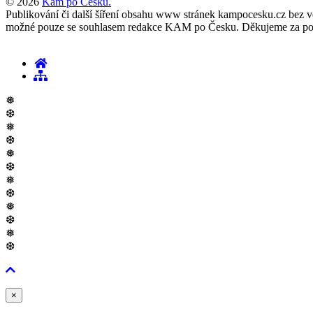
© 2026
Kam po Česku.
Publikování či další šíření obsahu www stránek kampocesku.cz bez vědo
možné pouze se souhlasem redakce KAM po Česku. Děkujeme za po
❅
❆
❅
❆
❅
❆
❅
❆
❅
❆
❅
❆
Zavřít
×