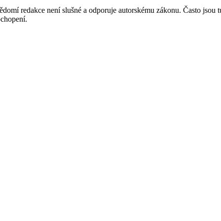
mí redakce není slušné a odporuje autorskému zákonu. Často jsou tu zve
chopení.