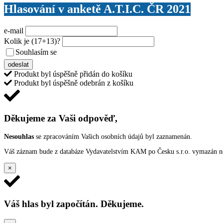
Hlasování v anketě A.T.I.C. ČR 2021
e-mail
Kolik je
(17+13)
?
Souhlasím se
VŠEOBECNÝMI PODMÍNKAMI ANKETY O CENY
odeslat
Produkt byl úspěšně přidán do košíku
Produkt byl úspěšně odebrán z košíku
Děkujeme za Vaši odpověď,
Nesouhlas
se zpracováním Vašich osobních údajů byl zaznamenán.
Váš záznam bude z databáze Vydavatelstvím KAM po Česku s.r.o. vymazán nep
×
Váš hlas byl započítán. Děkujeme.