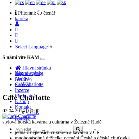
Přítomní:
čtenář
kariéra
Select Language
▼
S námi víte KAM
Toggle
navigation
Hlavní stránka
Hlavní stránka
Tipy na výlety
Plzeňský
Archiv
Café Charlotte
Soutěže
Inzerce
Předplatné
Café Charlotte
E-shop
Kontakt
02.04.2014 | 00:00
O nás
Kariéra
stylová horská kavárna a cukrárna v Železné Rudě
jedna z nejlepších cukráren a kaváren v ČR
mnohonásobná držitelka ocenění Česká a dětská chuťovka