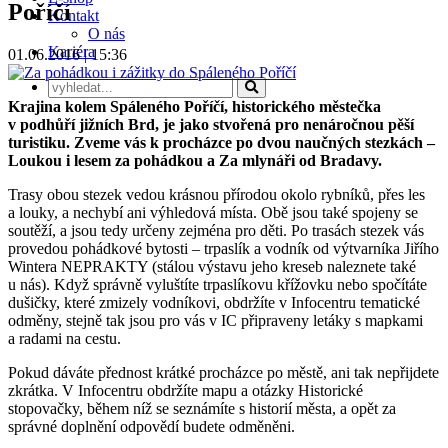
Poříčí
Kontakt
O nás
Kariéra
01.06.2016 | 15:36
Krajina kolem Spáleného Poříčí, historického městečka
v podhůří jižních Brd, je jako stvořená pro nenáročnou pěší
turistiku. Zveme vás k procházce po dvou naučných stezkách –
Loukou i lesem za pohádkou a Za mlynáři od Bradavy.
Trasy obou stezek vedou krásnou přírodou okolo rybníků, přes les
a louky, a nechybí ani výhledová místa. Obě jsou také spojeny se
soutěží, a jsou tedy určeny zejména pro děti. Po trasách stezek vás
provedou pohádkové bytosti – trpaslík a vodník od výtvarníka Jiřího
Wintera NEPRAKTY (stálou výstavu jeho kreseb naleznete také
u nás). Když správně vyluštíte trpaslíkovu křížovku nebo spočítáte
dušičky, které zmizely vodníkovi, obdržíte v Infocentru tematické
odměny, stejně tak jsou pro vás v IC připraveny letáky s mapkami
a radami na cestu.
Pokud dáváte přednost krátké procházce po městě, ani tak nepřijdete
zkrátka. V Infocentru obdržíte mapu a otázky Historické
stopovačky, během níž se seznámíte s historií města, a opět za
správné doplnění odpovědí budete odměněni.