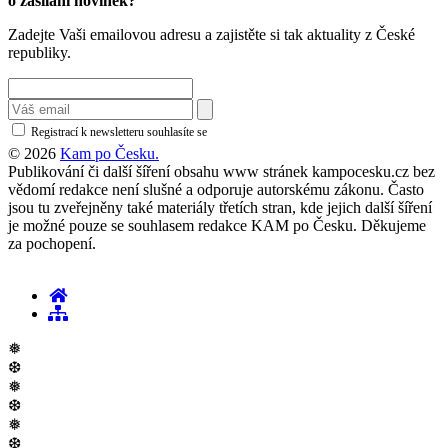
o zásílání novinek?
Zadejte Vaši emailovou adresu a zajistěte si tak aktuality z České
republiky.
Registrací k newsletteru souhlasíte se
zásadami ochrany osobních údajů
© 2026
Kam po Česku.
Publikování či další šíření obsahu www stránek kampocesku.cz bez
vědomí redakce není slušné a odporuje autorskému zákonu. Často
jsou tu zveřejněny také materiály třetích stran, kde jejich další šíření
je možné pouze se souhlasem redakce KAM po Česku. Děkujeme
za pochopení.
❅
❆
❅
❆
❅
❆