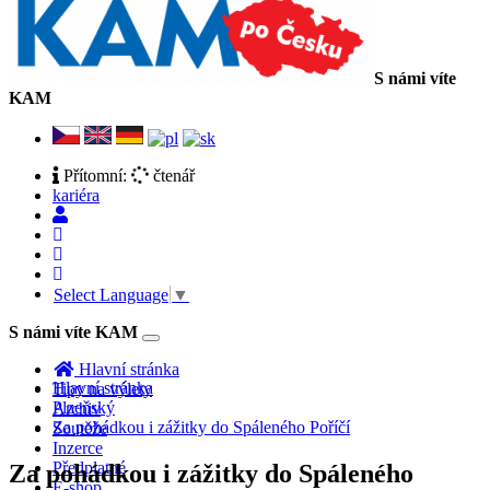
S námi víte
KAM
Přítomní:
čtenář
kariéra
Select Language
▼
S námi víte KAM
Toggle
navigation
Hlavní stránka
Hlavní stránka
Tipy na výlety
Plzeňský
Archiv
Za pohádkou i zážitky do Spáleného Poříčí
Soutěže
Inzerce
Předplatné
Za pohádkou i zážitky do Spáleného
E-shop