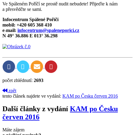
Ve Spáleném Poříčí se prostě nudit nebudete! Přijeďte k nám
a přesvědčte se sami.
Infocentrum Spálené Poříčí
mobil: +420 605 368 410
e-mail:
infocentrum@spaleneporici.cz
N 49° 36.886 E 013° 36.298
počet zhlédnutí:
2693
zpět
tento článek najdete ve vydání:
KAM po Česku červen 2016
Další články z vydání
KAM po Česku
červen 2016
Máte zájem