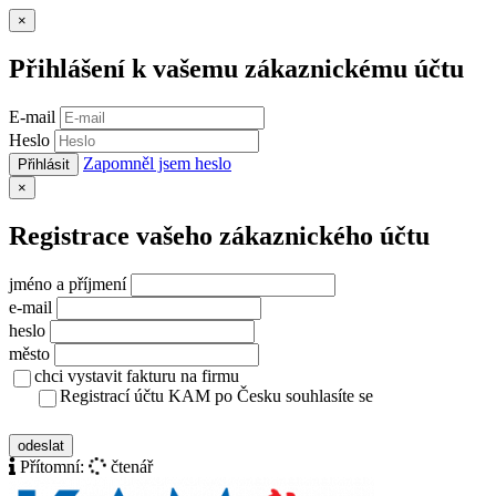
Zavřít
×
Přihlášení k vašemu zákaznickému účtu
E-mail
Heslo
Zapomněl jsem heslo
Přihlásit
Zavřít
×
Registrace vašeho zákaznického účtu
jméno a příjmení
e-mail
heslo
město
chci vystavit fakturu na firmu
Registrací účtu KAM po Česku souhlasíte se
zásady ochrany osobních údajů
odeslat
Přítomní:
čtenář