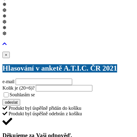
❅
❆
❅
❆
❅
❆
Zavřít
×
Hlasování v anketě A.T.I.C. ČR 2021
e-mail
Kolik je
(20+6)
?
Souhlasím se
VŠEOBECNÝMI PODMÍNKAMI ANKETY O CENY
odeslat
Produkt byl úspěšně přidán do košíku
Produkt byl úspěšně odebrán z košíku
Děkujeme za Vaši odpověď,