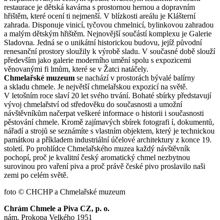
restaurace je dětská kavárna s prostornou hernou a dopravním
hřištěm, které ocení ti nejmenší. V blízkosti areálu je Klášterní
zahrada. Disponuje vinicí, tyčovou chmelnicí, bylinkovou zahradou
a malým dětským hřištěm. Nejnovější součástí komplexu je Galerie
Sladovna. Jedná se o unikátní historickou budovu, jejíž původní
renesanční prostory sloužily k výrobě sladu. V současné době slouží
především jako galerie moderního umění spolu s expozicemi
věnovanými fi lmům, které se v Žatci natáčely.
Chmelařské muzeum
se nachází v prostorách bývalé balírny
a skladu chmele. Je největší chmelařskou expozicí na světě.
V letošním roce slaví 20 let svého trvání. Bohaté sbírky představují
vývoj chmelařství od středověku do současnosti a umožní
návštěvníkům načerpat veškeré informace o historii i současnosti
pěstování chmele. Kromě zajímavých sbírek fotografi í, dokumentů,
nářadí a strojů se seznámíte s vlastním objektem, který je technickou
památkou a příkladem industriální účelové architektury z konce 19.
století. Po prohlídce Chmelařského muzea každý návštěvník
pochopí, proč je kvalitní český aromatický chmel nezbytnou
surovinou pro vaření piva a proč právě české pivo proslavilo naši
zemi po celém světě.
foto © CHCHP a Chmelařské muzeum
Chrám Chmele a Piva CZ, p. o.
nám. Prokopa Velkého 1951