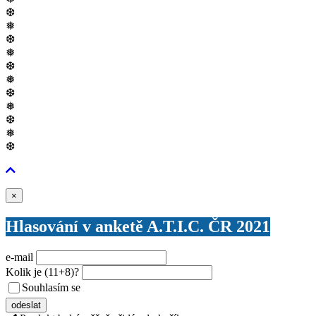
❆
❅
❆
❅
❆
❅
❆
❅
❆
❅
❆
Zavřít
×
Hlasování v anketě A.T.I.C. ČR 2021
e-mail
Kolik je
(11+8)
?
Souhlasím se
VŠEOBECNÝMI PODMÍNKAMI ANKETY O CENY
odeslat