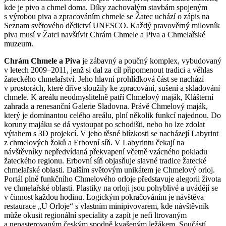
kde je pivo a chmel doma. Díky zachovalým stavbám spojeným
s výrobou piva a zpracováním chmele se Žatec uchází o zápis na
Seznam světového dědictví UNESCO. Každý pravověrný milovník
piva musí v Žatci navštívit Chrám Chmele a Piva a Chmelařské
muzeum.
Chrám Chmele a Piva
je zábavný a poučný komplex, vybudovaný
v letech 2009–2011, jenž si dal za cíl připomenout tradici a věhlas
žateckého chmelařství. Jeho hlavní prohlídková část se nachází
v prostorách, které dříve sloužily ke zpracování, sušení a skladování
chmele. K areálu neodmyslitelně patří Chmelový maják, Klášterní
zahrada a renesanční Galerie Sladovna. Právě Chmelový maják,
který je dominantou celého areálu, plní několik funkcí najednou. Do
koruny majáku se dá vystoupat po schodišti, nebo ho lze zdolat
výtahem s 3D projekcí. V jeho těsné blízkosti se nacházejí Labyrint
z chmelových žoků a Erbovní síň. V Labyrintu čekají na
návštěvníky nepředvídaná překvapení včetně vzácného pokladu
žateckého regionu. Erbovní síň objasňuje slavné tradice žatecké
chmelařské oblasti. Dalším světovým unikátem je Chmelový orloj.
Portál plně funkčního Chmelového orloje představuje alegorii života
ve chmelařské oblasti. Plastiky na orloji jsou pohyblivé a uvádějí se
v činnost každou hodinu. Logickým pokračováním je návštěva
restaurace „U Orloje“ s vlastním minipivovarem, kde návštěvník
může okusit regionální speciality a zapít je nefi ltrovaným
a nepasterovaným českým spodně kvašeným ležákem. Součástí