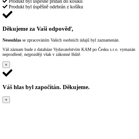
Produkt byl úspěšně přidán do košíku
Produkt byl úspěšně odebrán z košíku
Děkujeme za Vaši odpověď,
Nesouhlas
se zpracováním Vašich osobních údajů byl zaznamenán.
Váš záznam bude z databáze Vydavatelstvím KAM po Česku s.r.o. vymazán
neprodleně, nejpozději však v zákonné lhůtě.
×
Váš hlas byl započítán. Děkujeme.
×