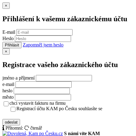
Zavřít
×
Přihlášení k vašemu zákaznickému účtu
E-mail
Heslo
Zapomněl jsem heslo
Přihlásit
Zavřít
×
Registrace vašeho zákaznického účtu
jméno a příjmení
e-mail
heslo
město
chci vystavit fakturu na firmu
Registrací účtu KAM po Česku souhlasíte se
zásady ochrany osobních údajů
odeslat
Přítomní:
čtenář
S námi víte KAM