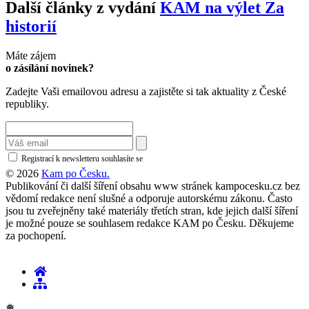
Další články z vydání
KAM na výlet Za
historií
Máte zájem
o zásílání novinek?
Zadejte Vaši emailovou adresu a zajistěte si tak aktuality z České
republiky.
Registrací k newsletteru souhlasíte se
zásadami ochrany osobních údajů
© 2026
Kam po Česku.
Publikování či další šíření obsahu www stránek kampocesku.cz bez
vědomí redakce není slušné a odporuje autorskému zákonu. Často
jsou tu zveřejněny také materiály třetích stran, kde jejich další šíření
je možné pouze se souhlasem redakce KAM po Česku. Děkujeme
za pochopení.
❅