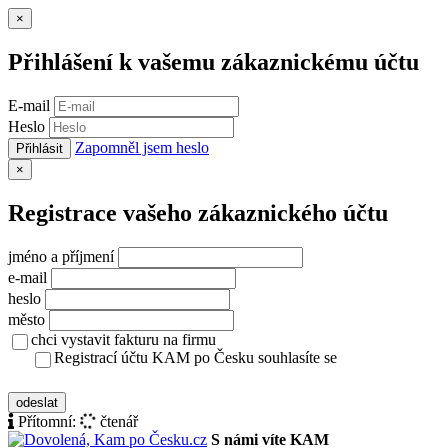
Zavřít
×
Přihlášení k vašemu zákaznickému účtu
E-mail
Heslo
Zapomněl jsem heslo
Přihlásit
Zavřít
×
Registrace vašeho zákaznického účtu
jméno a příjmení
e-mail
heslo
město
chci vystavit fakturu na firmu
Registrací účtu KAM po Česku souhlasíte se
zásady ochrany osobních údajů
odeslat
Přítomní:
čtenář
S námi víte KAM