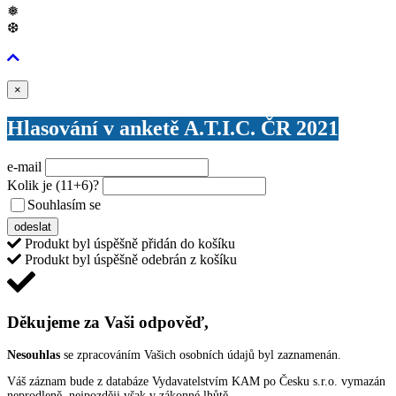
❅
❆
Zavřít
×
Hlasování v anketě A.T.I.C. ČR 2021
e-mail
Kolik je
(11+6)
?
Souhlasím se
VŠEOBECNÝMI PODMÍNKAMI ANKETY O CENY
odeslat
Produkt byl úspěšně přidán do košíku
Produkt byl úspěšně odebrán z košíku
Děkujeme za Vaši odpověď,
Nesouhlas
se zpracováním Vašich osobních údajů byl zaznamenán.
Váš záznam bude z databáze Vydavatelstvím KAM po Česku s.r.o. vymazán
neprodleně, nejpozději však v zákonné lhůtě.