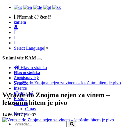
Přítomní:
čtenář
kariéra
Select Language
▼
S námi víte KAM
Toggle
navigation
Hlavní stránka
Hlavní stránka
Tipy na výlety
Jihomoravský
Archiv
Vyrazte do Znojma nejen za vínem – letošním hitem je pivo
Soutěže
Inzerce
Předplatné
Vyrazte do Znojma nejen za vínem –
E-shop
letošním hitem je pivo
Kontakt
O nás
Kariéra
14.06.2017 | 10:07