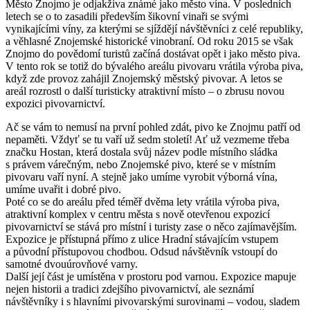
Město Znojmo je odjakživa známé jako město vína. V posledních
letech se o to zasadili především šikovní vinaři se svými
vynikajícími víny, za kterými se sjíždějí návštěvníci z celé republiky,
a věhlasné Znojemské historické vinobraní. Od roku 2015 se však
Znojmo do povědomí turistů začíná dostávat opět i jako město piva.
V tento rok se totiž do bývalého areálu pivovaru vrátila výroba piva,
když zde provoz zahájil Znojemský městský pivovar. A letos se
areál rozrostl o další turisticky atraktivní místo – o zbrusu novou
expozici pivovarnictví.
Ač se vám to nemusí na první pohled zdát, pivo ke Znojmu patří od
nepaměti. Vždyť se tu vaří už sedm století! Ať už vezmeme třeba
značku Hostan, která dostala svůj název podle místního sládka
s právem várečným, nebo Znojemské pivo, které se v místním
pivovaru vaří nyní. A stejně jako umíme vyrobit výborná vína,
umíme uvařit i dobré pivo.
Poté co se do areálu před téměř dvěma lety vrátila výroba piva,
atraktivní komplex v centru města s nově otevřenou expozicí
pivovarnictví se stává pro místní i turisty zase o něco zajímavějším.
Expozice je přístupná přímo z ulice Hradní stávajícím vstupem
a původní přístupovou chodbou. Odsud návštěvník vstoupí do
samotné dvouúrovňové varny.
Další její část je umístěna v prostoru pod varnou. Expozice mapuje
nejen historii a tradici zdejšího pivovarnictví, ale seznámí
návštěvníky i s hlavními pivovarskými surovinami – vodou, sladem