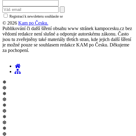
Registrací k newsletteru souhlasíte se
zásadami ochrany osobních údajů
© 2026
Kam po Česku.
Publikování či další šíření obsahu www stránek kampocesku.cz bez
vědomí redakce není slušné a odporuje autorskému zákonu. Často
jsou tu zveřejněny také materiály třetích stran, kde jejich další šíření
je možné pouze se souhlasem redakce KAM po Česku. Děkujeme
za pochopení.
❅
❆
❅
❆
❅
❆
❅
❆
❅
❆