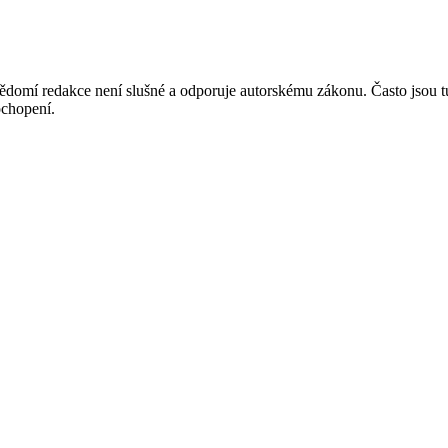
mí redakce není slušné a odporuje autorskému zákonu. Často jsou tu zve
chopení.