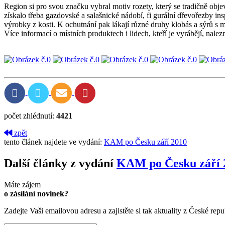
Region si pro svou značku vybral motiv rozety, který se tradičně ob
získalo třeba gazdovské a salašnické nádobí, fi gurální dřevořezby in
výrobky z kosti. K ochutnání pak lákají různé druhy klobás a sýrů 
Více informací o místních produktech i lidech, kteří je vyrábějí, nal
počet zhlédnutí:
4421
zpět
tento článek najdete ve vydání:
KAM po Česku září 2010
Další články z vydání
KAM po Česku září 
Máte zájem
o zásílání novinek?
Zadejte Vaši emailovou adresu a zajistěte si tak aktuality z České repu