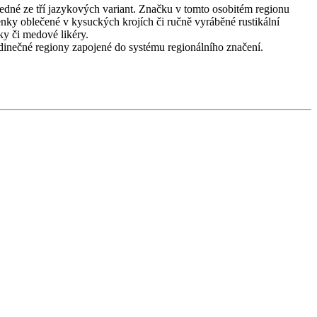
jedné ze tří jazykových variant. Značku v tomto osobitém regionu
nenky oblečené v kysuckých krojích či ručně vyráběné rustikální
ky či medové likéry.
jedinečné regiony zapojené do systému regionálního značení.