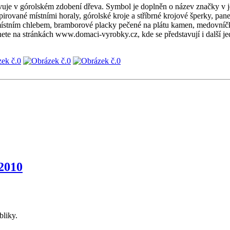
jevuje v górolském zdobení dřeva. Symbol je doplněn o název značky v 
spirované místními horaly, górolské kroje a stříbrné krojové šperky, pa
s místním chlebem, bramborové placky pečené na plátu kamen, medovníč
eznete na stránkách www.domaci-vyrobky.cz, kde se představují i další 
2010
bliky.