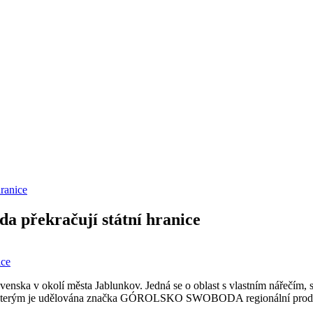
hranice
a překračují státní hranice
ska v okolí města Jablunkov. Jedná se o oblast s vlastním nářečím, s
lity, kterým je udělována značka GÓROLSKO SWOBODA regionální pro