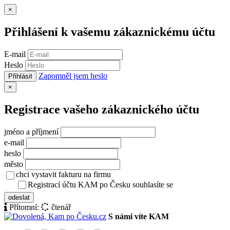
Zavřít
×
Přihlášení k vašemu zákaznickému účtu
E-mail
Heslo
Zapomněl jsem heslo
Přihlásit
Zavřít
×
Registrace vašeho zákaznického účtu
jméno a příjmení
e-mail
heslo
město
chci vystavit fakturu na firmu
Registrací účtu KAM po Česku souhlasíte se
zásady ochrany osob
odeslat
Přítomní:
čtenář
S námi víte KAM