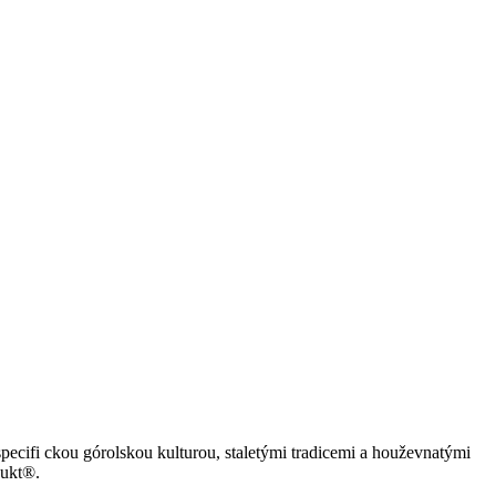
pecifi ckou górolskou kulturou, staletými tradicemi a houževnatými
dukt®.