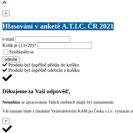
Zavřít
×
Hlasování v anketě A.T.I.C. ČR 2021
e-mail
Kolik je
(13+20)
?
Souhlasím se
VŠEOBECNÝMI PODMÍNKAMI ANKETY O CENY
odeslat
Produkt byl úspěšně přidán do košíku
Produkt byl úspěšně odebrán z košíku
Děkujeme za Vaši odpověď,
Nesouhlas
se zpracováním Vašich osobních údajů byl zaznamenán.
Váš záznam bude z databáze Vydavatelstvím KAM po Česku s.r.o. vymazán nep
×