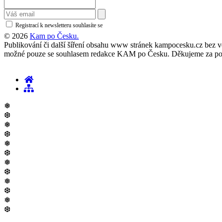
Registrací k newsletteru souhlasíte se
zásadami ochrany osobních údajů
© 2026
Kam po Česku.
Publikování či další šíření obsahu www stránek kampocesku.cz bez vědo
možné pouze se souhlasem redakce KAM po Česku. Děkujeme za po
❅
❆
❅
❆
❅
❆
❅
❆
❅
❆
❅
❆