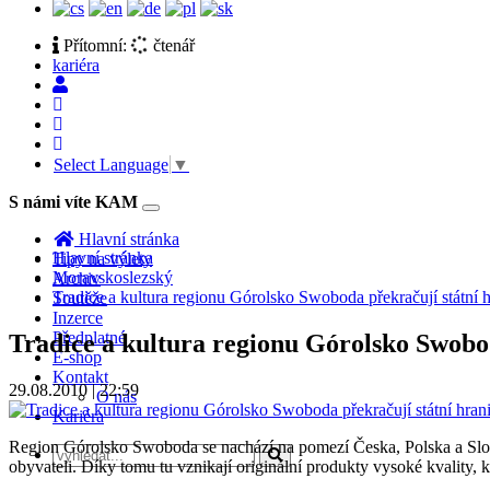
Přítomní:
čtenář
kariéra
Select Language
▼
S námi víte KAM
Toggle
navigation
Hlavní stránka
Hlavní stránka
Tipy na výlety
Moravskoslezský
Archiv
Tradice a kultura regionu Górolsko Swoboda překračují státní 
Soutěže
Inzerce
Předplatné
Tradice a kultura regionu Górolsko Swobod
E-shop
Kontakt
29.08.2010 | 22:59
O nás
Kariéra
Region Górolsko Swoboda se nachází na pomezí Česka, Polska a Sloven
obyvateli. Díky tomu tu vznikají originální produkty vysoké kva