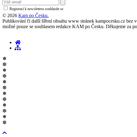
Registrací k newsletteru souhlasíte se
zásadami ochrany osobních údajů
© 2026
Kam po Česku.
Publikování či další šíření obsahu www stránek kampocesku.cz bez vědo
možné pouze se souhlasem redakce KAM po Česku. Děkujeme za po
❅
❆
❅
❆
❅
❆
❅
❆
❅
❆
❅
❆