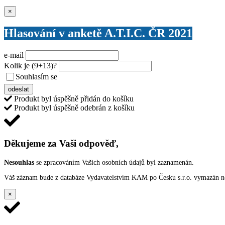
Zavřít
×
Hlasování v anketě A.T.I.C. ČR 2021
e-mail
Kolik je
(9+13)
?
Souhlasím se
VŠEOBECNÝMI PODMÍNKAMI ANKETY O CENY
odeslat
Produkt byl úspěšně přidán do košíku
Produkt byl úspěšně odebrán z košíku
Děkujeme za Vaši odpověď,
Nesouhlas
se zpracováním Vašich osobních údajů byl zaznamenán.
Váš záznam bude z databáze Vydavatelstvím KAM po Česku s.r.o. vymazán nep
×