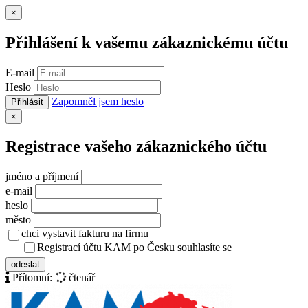
Zavřít
×
Přihlášení k vašemu zákaznickému účtu
E-mail
Heslo
Zapomněl jsem heslo
Přihlásit
Zavřít
×
Registrace vašeho zákaznického účtu
jméno a příjmení
e-mail
heslo
město
chci vystavit fakturu na firmu
Registrací účtu KAM po Česku souhlasíte se
zásady ochrany osob
odeslat
Přítomní:
čtenář