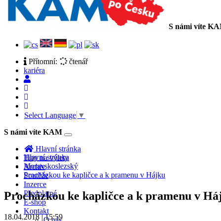
S námi víte K
Přítomní:
čtenář
kariéra
Select Language
▼
S námi víte KAM
Toggle
navigation
Hlavní stránka
Hlavní stránka
Tipy na výlety
Moravskoslezský
Archiv
Procházkou ke kapličce a k pramenu v Hájku
Soutěže
Inzerce
Předplatné
Procházkou ke kapličce a k pramenu v Há
E-shop
Kontakt
18.04.2018 | 15:59
O nás