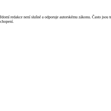
mí redakce není slušné a odporuje autorskému zákonu. Často jsou tu zve
chopení.