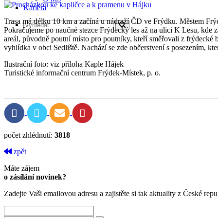
Kariéra
Trasa má délku 10 km a začíná u nádraží ČD ve Frýdku. Městem Frýd
Pokračujeme po naučné stezce Frýdecký les až na ulici K Lesu, kde z
areál, původně poutní místo pro poutníky, kteří směřovali z frýdecké
vyhlídka v obci Sedliště. Nachází se zde občerstvení s posezením, kte
Ilustrační foto: viz příloha Kaple Hájek
Turistické informační centrum Frýdek-Místek, p. o.
počet zhlédnutí:
3818
zpět
Máte zájem
o zásílání novinek?
Zadejte Vaši emailovou adresu a zajistěte si tak aktuality z České repu