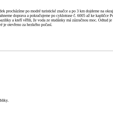
ek procházíme po modré turistické značce a po 3 km dojdeme na okraj
ahneme doprava a pokračujeme po cyklotrase č. 6005 až ke kapličce Po
 baziliky a kteří věřili, že voda ze studánky má zázračnou moc. Odtud j
ré je otevřeno za hezkého počasí.
bliky.