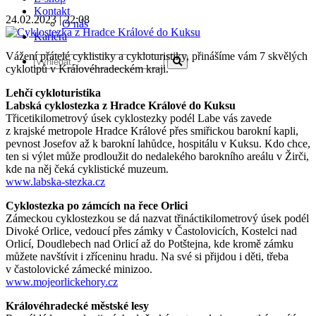
Kontakt
24.02.2023 | 22:08
O nás
Kariéra
Vážení přátelé cyklistiky a cykloturistiky, přinášíme vám 7 skvělých
cyklotipů v Královéhradeckém kraji.
Lehčí cykloturistika
Labská cyklostezka z Hradce Králové do Kuksu
Třicetikilometrový úsek cyklostezky podél Labe vás zavede
z krajské metropole Hradce Králové přes smiřickou barokní kapli,
pevnost Josefov až k barokní lahůdce, hospitálu v Kuksu. Kdo chce,
ten si výlet může prodloužit do nedalekého barokního areálu v Žirči,
kde na něj čeká cyklistické muzeum.
www.labska­‑stezka.cz
Cyklostezka po zámcích na řece Orlici
Zámeckou cyklostezkou se dá nazvat třináctikilometrový úsek podél
Divoké Orlice, vedoucí přes zámky v Častolovicích, Kostelci nad
Orlicí, Doudlebech nad Orlicí až do Potštejna, kde kromě zámku
můžete navštívit i zříceninu hradu. Na své si přijdou i děti, třeba
v častolovické zámecké minizoo.
www.mojeorlickehory.cz
Královéhradecké městské lesy