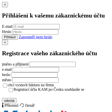
Zavřít
×
Přihlášení k vašemu zákaznickému účtu
E-mail
Heslo
Zapomněl jsem heslo
Přihlásit
Zavřít
×
Registrace vašeho zákaznického účtu
jméno a příjmení
e-mail
heslo
město
chci vystavit fakturu na firmu
Registrací účtu KAM po Česku souhlasíte se
zásady ochrany osobních údajů
odeslat
Přítomní:
čtenář