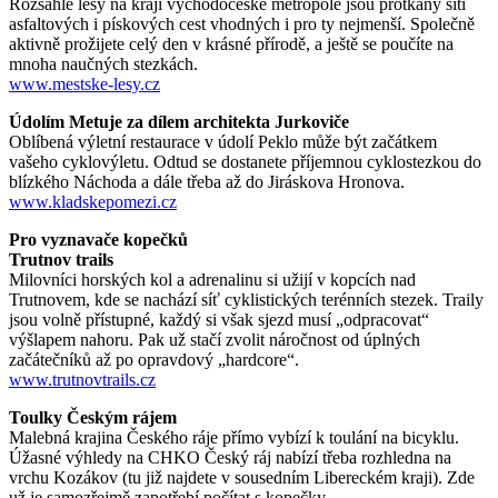
Rozsáhlé lesy na kraji východočeské metropole jsou protkány sítí
asfaltových i pískových cest vhodných i pro ty nejmenší. Společně
aktivně prožijete celý den v krásné přírodě, a ještě se poučíte na
mnoha naučných stezkách.
www.mestske­‑lesy.cz
Údolím Metuje za dílem architekta Jurkoviče
Oblíbená výletní restaurace v údolí Peklo může být začátkem
vašeho cyklovýletu. Odtud se dostanete příjemnou cyklostezkou do
blízkého Náchoda a dále třeba až do Jiráskova Hronova.
www.kladskepomezi.cz
Pro vyznavače kopečků
Trutnov trails
Milovníci horských kol a adrenalinu si užijí v kopcích nad
Trutnovem, kde se nachází síť cyklistických terénních stezek. Traily
jsou volně přístupné, každý si však sjezd musí „odpracovat“
výšlapem nahoru. Pak už stačí zvolit náročnost od úplných
začátečníků až po opravdový „hardcore“.
www.trutnovtrails.cz
Toulky Českým rájem
Malebná krajina Českého ráje přímo vybízí k toulání na bicyklu.
Úžasné výhledy na CHKO Český ráj nabízí třeba rozhledna na
vrchu Kozákov (tu již najdete v sousedním Libereckém kraji). Zde
už je samozřejmě zapotřebí počítat s kopečky.