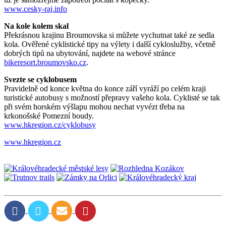
www.cesky­‑raj.info
Na kole kolem skal
Překrásnou krajinu Broumovska si můžete vychutnat také ze sedla
kola. Ověřené cyklistické tipy na výlety i další cykloslužby, včetně
dobrých tipů na ubytování, najdete na webové stránce
bikeresort.broumovsko.cz
.
Svezte se cyklobusem
Pravidelně od konce května do konce září vyráží po celém kraji
turistické autobusy s možností přepravy vašeho kola. Cyklisté se tak
při svém horském výšlapu mohou nechat vyvézt třeba na
krkonošské Pomezní boudy.
www.hkregion.cz/cyklobusy
www.hkregion.cz