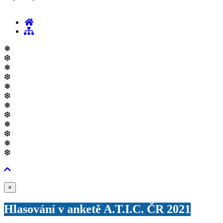
❅
❆
❅
❆
❅
❆
❅
❆
❅
❆
❅
❆
Zavřít
×
Hlasování v anketě A.T.I.C. ČR 2021