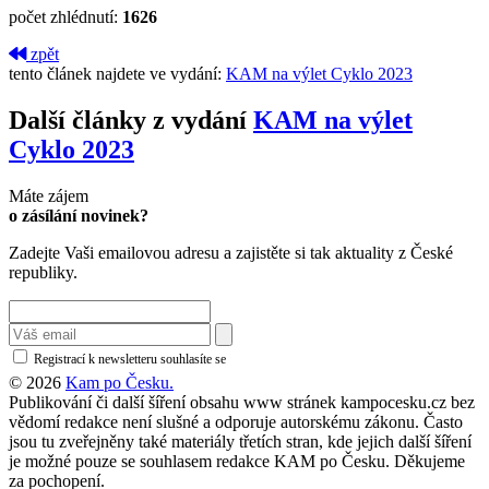
počet zhlédnutí:
1626
zpět
tento článek najdete ve vydání:
KAM na výlet Cyklo 2023
Další články z vydání
KAM na výlet
Cyklo 2023
Máte zájem
o zásílání novinek?
Zadejte Vaši emailovou adresu a zajistěte si tak aktuality z České
republiky.
Registrací k newsletteru souhlasíte se
zásadami ochrany osobních údajů
© 2026
Kam po Česku.
Publikování či další šíření obsahu www stránek kampocesku.cz bez
vědomí redakce není slušné a odporuje autorskému zákonu. Často
jsou tu zveřejněny také materiály třetích stran, kde jejich další šíření
je možné pouze se souhlasem redakce KAM po Česku. Děkujeme
za pochopení.