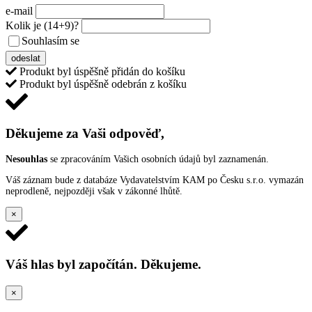
e-mail
Kolik je
(14+9)
?
Souhlasím se
VŠEOBECNÝMI PODMÍNKAMI ANKETY O CENY
odeslat
Produkt byl úspěšně přidán do košíku
Produkt byl úspěšně odebrán z košíku
Děkujeme za Vaši odpověď,
Nesouhlas
se zpracováním Vašich osobních údajů byl zaznamenán.
Váš záznam bude z databáze Vydavatelstvím KAM po Česku s.r.o. vymazán
neprodleně, nejpozději však v zákonné lhůtě.
×
Váš hlas byl započítán. Děkujeme.
×