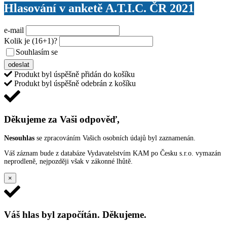
Hlasování v anketě A.T.I.C. ČR 2021
e-mail
Kolik je
(16+1)
?
Souhlasím se
VŠEOBECNÝMI PODMÍNKAMI ANKETY O CENY
odeslat
Produkt byl úspěšně přidán do košíku
Produkt byl úspěšně odebrán z košíku
Děkujeme za Vaši odpověď,
Nesouhlas
se zpracováním Vašich osobních údajů byl zaznamenán.
Váš záznam bude z databáze Vydavatelstvím KAM po Česku s.r.o. vymazán
neprodleně, nejpozději však v zákonné lhůtě.
×
Váš hlas byl započítán. Děkujeme.