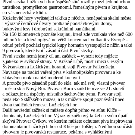
Pivní stezka Lužických hor úspěšně stírá rozdíly mezi jednoduchou
turistikou, promyšlenou gastronomií, řemeslným pivem a krajinou,
co vás nenechá v klidu.
Kuželovité hory vyrůstající takřka z ničeho, nenápadná skalní města
i výrazné čedičové útvary protkané podstávkovými domy,
bukovými lesy i drobnými sakrálními památkami.
Na 150 kilometrech poznáte krajinu, která zde vznikala více než 600
milionů let a která oplývá největší koncentrací vulkanit v Evropě –
odtud právě pochází typické kupy hornatin vystupující z nížin a také
9 pivovarů, které tvoří zásadní část Pivní stezky.
Pivní stezka nemá jasný cíl ani začátek – vyrazit tedy můžete
z jakékoliv světové strany. V Krásné Lípě, mostu mezi Českým
Švýcarskem a Lužickými horami, stojí Pivovar Falkenštejn.
Navazuje na tradici vaření piva v krásnolipském pivovaru a ke
zlatavému moku nabízí moderní kuchyni.
A protože pivo zásadně patří do skla, tak má svůj vlastní pivovar
i město skla Nový Bor. Pivovar Born vznikl teprve ve 21. století
a odkazuje na úspěchy místního šachového týmu. Pivovar stojí
nedaleko Sklářského muzea, a tak můžete spojit poznávání hned
dvou tradičních řemesel Lužických hor.
Další nevšední zážitek si můžete dopřát přímo ve stínu Klíče –
dominanty Lužických hor. Výrazný znělcový kužel na svém úpatí
skrývá Pivovar Cvikov, ve kterém můžete ochutnat piva inspirovaná
dominantami Lužických hor od Klíče po Tolštejn. Nedílnou součástí
pivovaru je pivovarská restaurace, pekárna s vyhlášenými