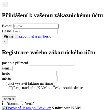
Zavřít
×
Přihlášení k vašemu zákaznickému účtu
E-mail
Heslo
Zapomněl jsem heslo
Přihlásit
Zavřít
×
Registrace vašeho zákaznického účtu
jméno a příjmení
e-mail
heslo
město
chci vystavit fakturu na firmu
Registrací účtu KAM po Česku souhlasíte se
zásady ochrany osobních údajů
odeslat
Přítomní:
čtenář
S námi víte KAM