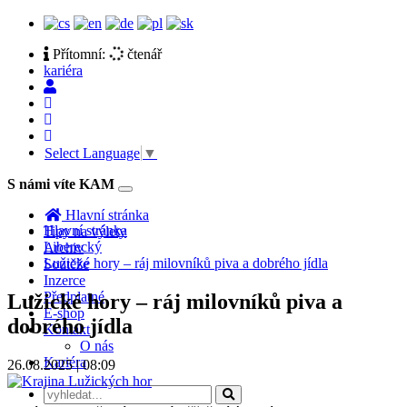
Přítomní:
čtenář
kariéra
Select Language
▼
S námi víte KAM
Toggle
navigation
Hlavní stránka
Hlavní stránka
Tipy na výlety
Liberecký
Archiv
Lužické hory – ráj milovníků piva a dobrého jídla
Soutěže
Inzerce
Předplatné
Lužické hory – ráj milovníků piva a
E-shop
dobrého jídla
Kontakt
O nás
Kariéra
26.08.2025 | 08:09