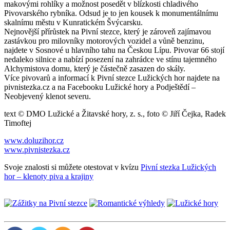
makovými rohlíky a možnost posedět v blízkosti chladivého
Pivovarského rybníka. Odsud je to jen kousek k monumentálnímu
skalnímu městu v Kunratickém Švýcarsku.
Nejnovější přírůstek na Pivní stezce, který je zároveň zajímavou
zastávkou pro milovníky motorových vozidel a vůně benzinu,
najdete v Sosnové u hlavního tahu na Českou Lípu. Pivovar 66 stojí
nedaleko silnice a nabízí posezení na zahrádce ve stínu tajemného
Alchymistova domu, který je částečně zasazen do skály.
Více pivovarů a informací k Pivní stezce Lužických hor najdete na
pivnistezka.cz a na Facebooku Lužické hory a Podještědí –
Neobjevený klenot severu.
text © DMO Lužické a Žitavské hory, z. s., foto © Jiří Čejka, Radek
Timoftej
www.doluzihor.cz
www.pivnistezka.cz
Svoje znalosti si můžete otestovat v kvízu
Pivní stezka Lužických
hor – klenoty piva a krajiny