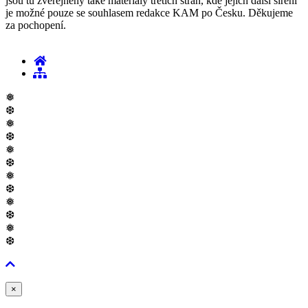
jsou tu zveřejněny také materiály třetích stran, kde jejich další šíření
je možné pouze se souhlasem redakce KAM po Česku. Děkujeme
za pochopení.
❅
❆
❅
❆
❅
❆
❅
❆
❅
❆
❅
❆
Zavřít
×