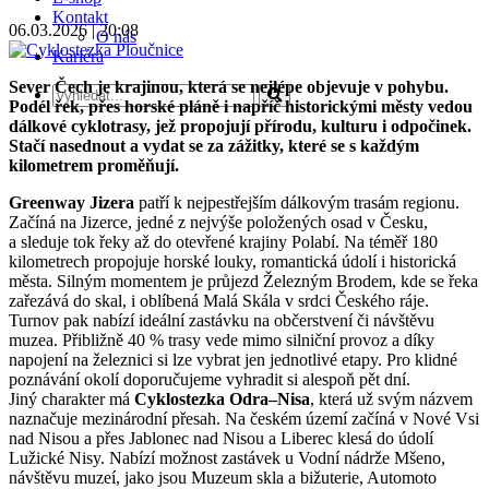
Kontakt
06.03.2026 | 20:08
O nás
Kariéra
Sever Čech je krajinou, která se nejlépe objevuje v pohybu.
Podél řek, přes horské pláně i napříč historickými městy vedou
dálkové cyklotrasy, jež propojují přírodu, kulturu i odpočinek.
Stačí nasednout a vydat se za zážitky, které se s každým
kilometrem proměňují.
Greenway Jizera
patří k nejpestřejším dálkovým trasám regionu.
Začíná na Jizerce, jedné z nejvýše položených osad v Česku,
a sleduje tok řeky až do otevřené krajiny Polabí. Na téměř 180
kilometrech propojuje horské louky, romantická údolí i historická
města. Silným momentem je průjezd Železným Brodem, kde se řeka
zařezává do skal, i oblíbená Malá Skála v srdci Českého ráje.
Turnov pak nabízí ideální zastávku na občerstvení či návštěvu
muzea. Přibližně 40 % trasy vede mimo silniční provoz a díky
napojení na železnici si lze vybrat jen jednotlivé etapy. Pro klidné
poznávání okolí doporučujeme vyhradit si alespoň pět dní.
Jiný charakter má
Cyklostezka Odra–Nisa
, která už svým názvem
naznačuje mezinárodní přesah. Na českém území začíná v Nové Vsi
nad Nisou a přes Jablonec nad Nisou a Liberec klesá do údolí
Lužické Nisy. Nabízí možnost zastávek u Vodní nádrže Mšeno,
návštěvu muzeí, jako jsou Muzeum skla a bižuterie, Automoto