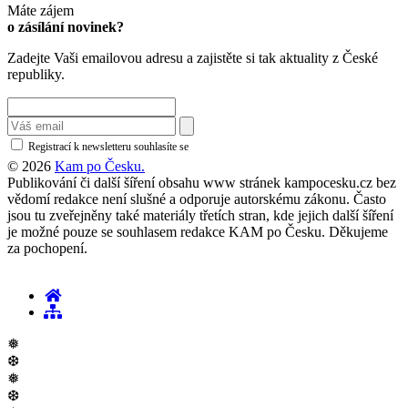
Máte zájem
o zásílání novinek?
Zadejte Vaši emailovou adresu a zajistěte si tak aktuality z České
republiky.
Registrací k newsletteru souhlasíte se
zásadami ochrany osobních údajů
© 2026
Kam po Česku.
Publikování či další šíření obsahu www stránek kampocesku.cz bez
vědomí redakce není slušné a odporuje autorskému zákonu. Často
jsou tu zveřejněny také materiály třetích stran, kde jejich další šíření
je možné pouze se souhlasem redakce KAM po Česku. Děkujeme
za pochopení.
❅
❆
❅
❆