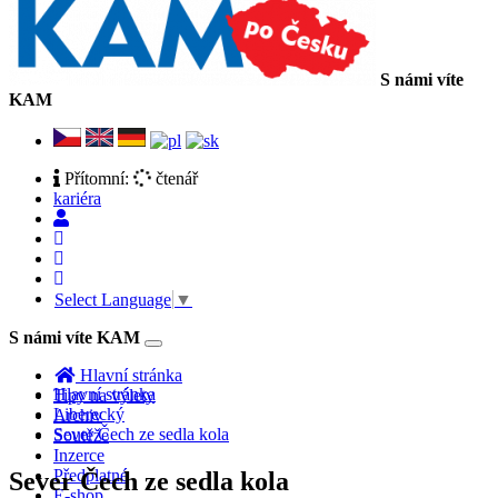
S námi víte
KAM
Přítomní:
čtenář
kariéra
Select Language
▼
S námi víte KAM
Toggle
navigation
Hlavní stránka
Hlavní stránka
Tipy na výlety
Liberecký
Archiv
Sever Čech ze sedla kola
Soutěže
Inzerce
Předplatné
Sever Čech ze sedla kola
E-shop