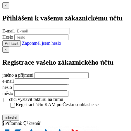
Zavřít
×
Přihlášení k vašemu zákaznickému účtu
E-mail
Heslo
Zapomněl jsem heslo
Přihlásit
Zavřít
×
Registrace vašeho zákaznického účtu
jméno a příjmení
e-mail
heslo
město
chci vystavit fakturu na firmu
Registrací účtu KAM po Česku souhlasíte se
zásady ochrany osobních údajů
odeslat
Přítomní:
čtenář