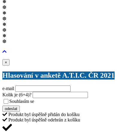
❅
❆
❅
❆
❅
❆
❅
❆
Zavřít
×
Hlasování v anketě A.T.I.C. ČR 2021
e-mail
Kolik je
(6+4)
?
Souhlasím se
VŠEOBECNÝMI PODMÍNKAMI ANKETY O CENY
odeslat
Produkt byl úspěšně přidán do košíku
Produkt byl úspěšně odebrán z košíku