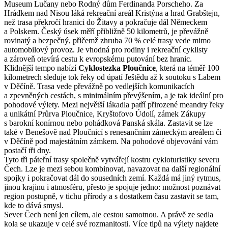
Museum Lučany nebo Rodný dům Ferdinanda Porscheho. Za
Hrádkem nad Nisou láká rekreační areál Kristýna a hrad Grabštejn,
než trasa překročí hranici do Žitavy a pokračuje dál Německem
a Polskem. Český úsek měří přibližně 50 kilometrů, je převážně
rovinatý a bezpečný, přičemž zhruba 70 % celé trasy vede mimo
automobilový provoz. Je vhodná pro rodiny i rekreační cyklisty
a zároveň otevírá cestu k evropskému putování bez hranic.
Klidnější tempo nabízí
Cyklostezka Ploučnice
, která na téměř 100
kilometrech sleduje tok řeky od úpatí Ještědu až k soutoku s Labem
v Děčíně. Trasa vede převážně po vedlejších komunikacích
a zpevněných cestách, s minimálním převýšením, a je tak ideální pro
pohodové výlety. Mezi největší lákadla patří přirozené meandry řeky
a unikátní Průrva Ploučnice, Kryštofovo Údolí, zámek Zákupy
s barokní konírnou nebo pohádková Panská skála. Zastavit se lze
také v Benešově nad Ploučnicí s renesančním zámeckým areálem či
v Děčíně pod majestátním zámkem. Na pohodové objevování vám
postačí tři dny.
Tyto tři páteřní trasy společně vytvářejí kostru cykloturistiky severu
Čech. Lze je mezi sebou kombinovat, navazovat na další regionální
spojky i pokračovat dál do sousedních zemí. Každá má jiný rytmus,
jinou krajinu i atmosféru, přesto je spojuje jedno: možnost poznávat
region postupně, v tichu přírody a s dostatkem času zastavit se tam,
kde to dává smysl.
Sever Čech není jen cílem, ale cestou samotnou. A právě ze sedla
kola se ukazuje v celé své rozmanitosti. Více tipů na výlety najdete