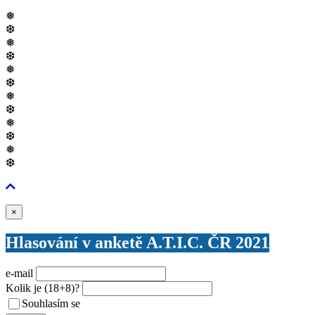
❅
❆
❅
❆
❅
❆
❅
❆
❅
❆
❅
❆
Zavřít
×
Hlasování v anketě A.T.I.C. ČR 2021
e-mail
Kolik je
(18+8)
?
Souhlasím se
VŠEOBECNÝMI PODMÍNKAMI ANKETY O CENY