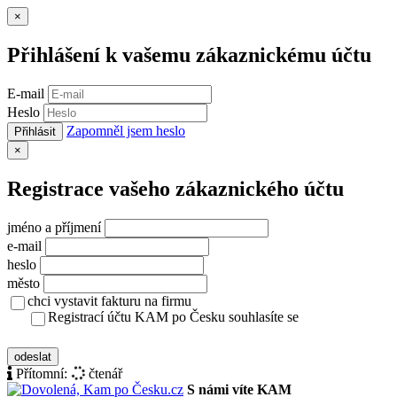
Zavřít
×
Přihlášení k vašemu zákaznickému účtu
E-mail
Heslo
Zapomněl jsem heslo
Přihlásit
Zavřít
×
Registrace vašeho zákaznického účtu
jméno a příjmení
e-mail
heslo
město
chci vystavit fakturu na firmu
Registrací účtu KAM po Česku souhlasíte se
zásady ochrany osobních údajů
odeslat
Přítomní:
čtenář
S námi víte KAM