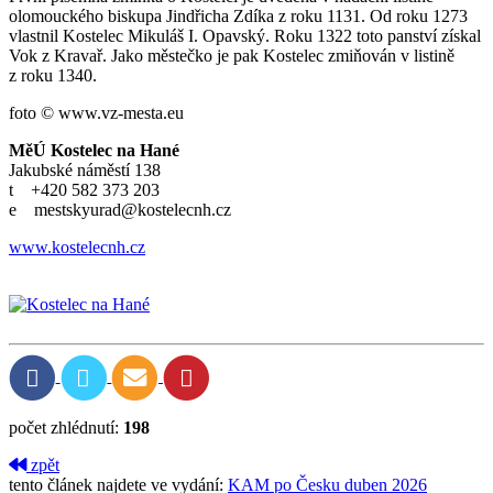
olomouckého biskupa Jindřicha Zdíka z roku 1131. Od roku 1273
vlastnil Kostelec Mikuláš I. Opavský. Roku 1322 toto panství získal
Vok z Kravař. Jako městečko je pak Kostelec zmiňován v listině
z roku 1340.
foto © www.vz-mesta.eu
MěÚ Kostelec na Hané
Jakubské náměstí 138
t +420 582 373 203
e mestskyurad@kostelecnh.cz
www.kostelecnh.cz
počet zhlédnutí:
198
zpět
tento článek najdete ve vydání:
KAM po Česku duben 2026