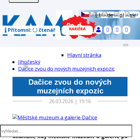
Přítomní:
čtenář
KARIÉRA
Přítomní:
čtenář
Select Language
▼
Toggle
S námi víte KAM
navigat
Hlavní stránka
Hlavní stránka
S námi víte KAM
Jihočeský
Tipy na výlety
Dačice zvou do nových muzejních expozic
Archiv
Soutěže
Dačice zvou do nových
Inzerce
muzejních expozic
Předplatné
❆
E-shop
26.03.2026 | 19:16
Kontakt
O NÁS
Kariéra
Sen se stal skutečností. Tak lze nazvat
okamžik, kdy městské muzeum a galerie po