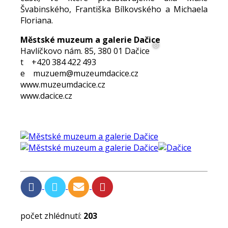
Švabinského, Františka Bílkovského a Michaela
Floriana.
Městské muzeum a galerie Dačice
Havlíčkovo nám. 85, 380 01 Dačice
t +420 384 422 493
e muzuem@muzeumdacice.cz
www.muzeumdacice.cz
www.dacice.cz
❅
počet zhlédnutí:
203