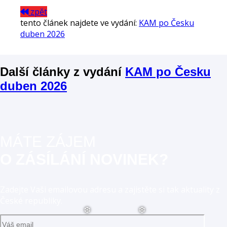
zpět
tento článek najdete ve vydání:
KAM po Česku
duben 2026
Další články z vydání
KAM po Česku
duben 2026
MÁTE ZÁJEM
O ZÁSÍLÁNÍ NOVINEK?
Zadejte Vaši emailovou adresu a zajistěte si tak aktuality z
České republiky.