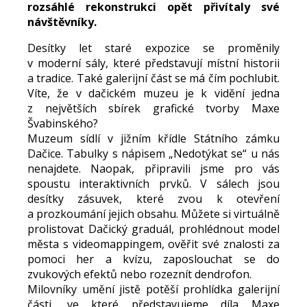
rozsáhlé rekonstrukci opět přivítaly své
návštěvníky.
Desítky let staré expozice se proměnily
v moderní sály, které představují místní historii
a tradice. Také galerijní část se má čím pochlubit.
Víte, že v dačickém muzeu je k vidění jedna
z největších sbírek grafické tvorby Maxe
Švabinského?
Muzeum sídlí v jižním křídle Státního zámku
Dačice. Tabulky s nápisem „Nedotýkat se“ u nás
nenajdete. Naopak, připravili jsme pro vás
spoustu interaktivních prvků. V sálech jsou
desítky zásuvek, které zvou k otevření
a prozkoumání jejich obsahu. Můžete si virtuálně
prolistovat Dačický graduál, prohlédnout model
města s videomappingem, ověřit své znalosti za
pomoci her a kvízu, zaposlouchat se do
zvukových efektů nebo rozeznít dendrofon.
Milovníky umění jistě potěší prohlídka galerijní
části, ve které představujeme díla Maxe