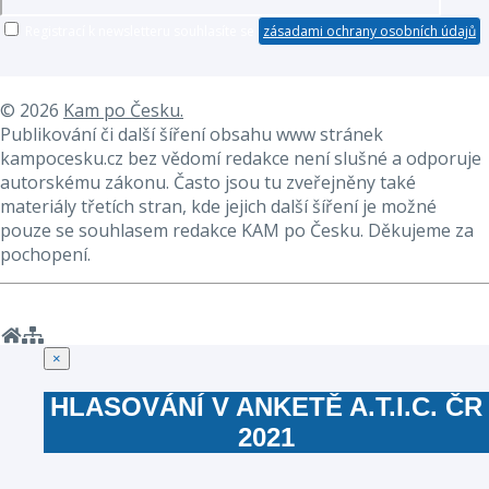
Registrací k newsletteru souhlasíte se
zásadami ochrany osobních údajů
❆
❆
© 2026
Kam po Česku.
Publikování či další šíření obsahu www stránek
kampocesku.cz bez vědomí redakce není slušné a odporuje
autorskému zákonu. Často jsou tu zveřejněny také
materiály třetích stran, kde jejich další šíření je možné
pouze se souhlasem redakce KAM po Česku. Děkujeme za
pochopení.
Zavřít
×
HLASOVÁNÍ V ANKETĚ A.T.I.C. ČR
2021