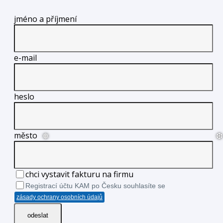
jméno a příjmení
e-mail
heslo
město
chci vystavit fakturu na firmu
❅
❆
Registrací účtu KAM po Česku souhlasíte se
zásady ochrany osobních údajů
odeslat