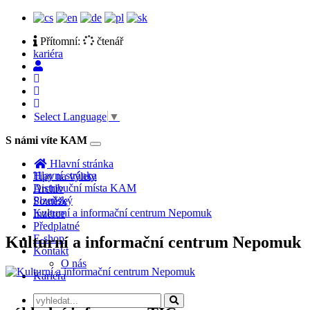
Přítomní:
čtenář
kariéra
Select Language
▼
S námi víte KAM
Toggle
navigation
Hlavní stránka
Hlavní stránka
Tipy na výlety
Distribuční místa KAM
Archiv
Plzeňský
Soutěže
Kulturní a informační centrum Nepomuk
Inzerce
Předplatné
E-shop
Kulturní a informační centrum Nepomuk
Kontakt
O nás
Kariéra