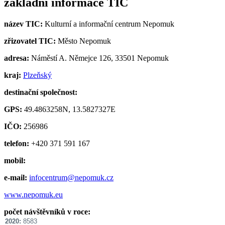
základní informace TIC
název TIC:
Kulturní a informační centrum Nepomuk
zřizovatel TIC:
Město Nepomuk
adresa:
Náměstí A. Němejce 126, 33501 Nepomuk
kraj:
Plzeňský
destinační společnost:
GPS:
49.4863258N, 13.5827327E
IČO:
256986
telefon:
+420 371 591 167
mobil:
e-mail:
infocentrum@nepomuk.cz
www.nepomuk.eu
počet návštěvníků v roce:
2020:
8583