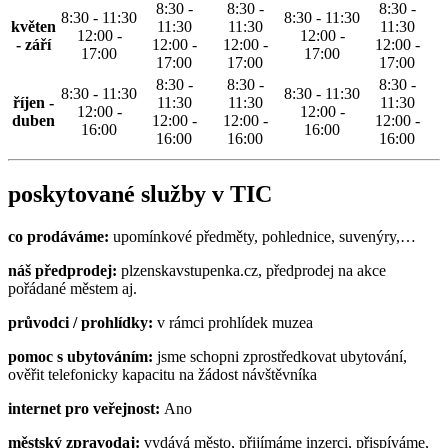
8:30 -
8:30 -
8:30 -
8:30 - 11:30
8:30 - 11:30
květen
11:30
11:30
11:30
12:00 -
12:00 -
- září
12:00 -
12:00 -
12:00 -
17:00
17:00
17:00
17:00
17:00
8:30 -
8:30 -
8:30 -
8:30 - 11:30
8:30 - 11:30
říjen -
11:30
11:30
11:30
12:00 -
12:00 -
duben
12:00 -
12:00 -
12:00 -
16:00
16:00
16:00
16:00
16:00
poskytované služby v TIC
co prodáváme:
upomínkové předměty, pohlednice, suvenýry,…
náš předprodej:
plzenskavstupenka.cz, předprodej na akce
pořádané městem aj.
průvodci / prohlídky:
v rámci prohlídek muzea
pomoc s ubytováním:
jsme schopni zprostředkovat ubytování,
ověřit telefonicky kapacitu na žádost návštěvníka
internet pro veřejnost:
Ano
městský zpravodaj:
vydává město, přijímáme inzerci, přispíváme,