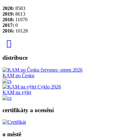
2020:
8583
2019:
8613
2018:
11070
2017:
0
2016:
10128
distribuce
KAM po Česku
KAM na výlet
certifikáty a ocenění
o městě