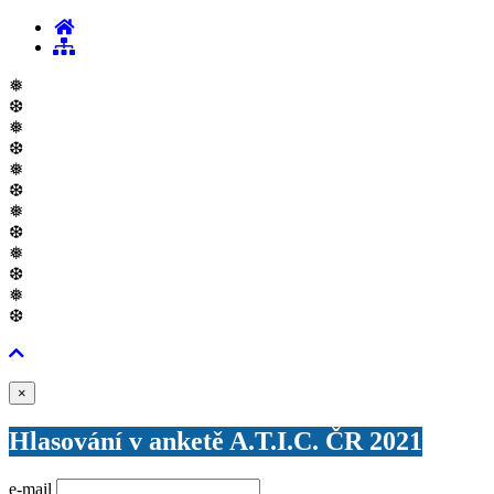
❅
❆
❅
❆
❅
❆
❅
❆
❅
❆
❅
❆
Zavřít
×
Hlasování v anketě A.T.I.C. ČR 2021
e-mail