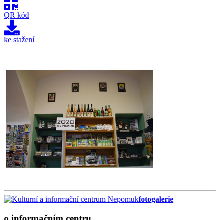
QR kód
ke stažení
fotogalerie
o informačním centru