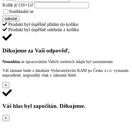
Kolik je
(16+1)
?
Souhlasím se
VŠEOBECNÝMI PODMÍNKAMI ANKETY O CENY
odeslat
Produkt byl úspěšně přidán do košíku
Produkt byl úspěšně odebrán z košíku
Děkujeme za Vaši odpověď,
Nesouhlas
se zpracováním Vašich osobních údajů byl zaznamenán.
Váš záznam bude z databáze Vydavatelstvím KAM po Česku s.r.o. vymazán
neprodleně, nejpozději však v zákonné lhůtě.
×
Váš hlas byl započítán. Děkujeme.
×