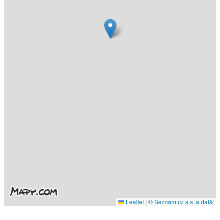
Leaflet
|
© Seznam.cz a.s. a další