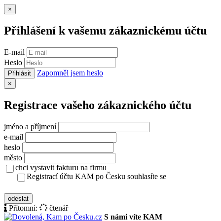
Zavřít
×
Přihlášení k vašemu zákaznickému účtu
E-mail
Heslo
Zapomněl jsem heslo
Přihlásit
Zavřít
×
Registrace vašeho zákaznického účtu
jméno a příjmení
e-mail
heslo
město
chci vystavit fakturu na firmu
Registrací účtu KAM po Česku souhlasíte se
zásady ochrany osobních údajů
odeslat
Přítomní:
čtenář
S námi víte KAM