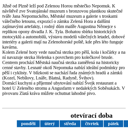
Jižně od Plzně leží pod Zelenou Horou městečko Nepomuk. K
návštěvě zve Svatojánské muzeum s bronzovou plastikou skutečné
tváře Jana Nepomuckého, Městské muzeum a galerie s troskami
válečného letounu, expozicí o zámku Zelená Hora a dalšími
zajímavými artefakty, i rodný dům malíře Augustina Němejce s
replikou opony divadla J. K. Tyla. Bohatou sbírku historických
motocyklů a automobilů, výstavu modelů válečných letadel, dobové
interiéry a galerii mají na Zelenohorské poště, kde přes léto funguje
kavárna.
Kolem Zelené hory vede naučná stezka pro pěší, kola i kočárky a na
ní navazuje stezka Helenka s povrchem pro kolečkové brusle.
Centrem prochází Městská naučná stezka zaměřená na historicky
cenné stavby. Lesnaté okolí Nepomuka nabízí ideální podmínky pro
pěší i cyklisty. V blízkosti se nachází řada známých hradů a zámků
(Kozel, Nebílovy, Lnáře, Blatná, Radyně, Švihov).
Domácí kuchyni a příjemné ubytování nabízí Švejk restaurant a
hotel U Zeleného stromu a Angusfarm v nedalekých Soběsukách. V
pivovaru Zlatá kráva můžete ochutnat lahodné pivo.
otevírací doba
pondělí
úterý
středa
čtvrtek
pátek