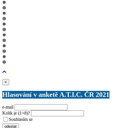
❅
❆
❅
❆
❅
❆
❅
❆
❅
❆
❅
❆
Zavřít
×
Hlasování v anketě A.T.I.C. ČR 2021
e-mail
Kolik je
(1+8)
?
Souhlasím se
VŠEOBECNÝMI PODMÍNKAMI ANKETY O CENY
odeslat