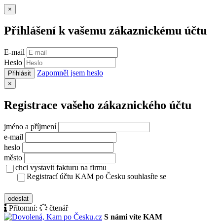
Zavřít
×
Přihlášení k vašemu zákaznickému účtu
E-mail
Heslo
Zapomněl jsem heslo
Přihlásit
Zavřít
×
Registrace vašeho zákaznického účtu
jméno a příjmení
e-mail
heslo
město
chci vystavit fakturu na firmu
Registrací účtu KAM po Česku souhlasíte se
zásady ochrany osobních údajů
odeslat
Přítomní:
čtenář
S námi víte KAM