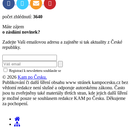
počet zhlédnutí:
3640
Máte zájem
o zásílání novinek?
Zadejte Vaši emailovou adresu a zajistěte si tak aktuality z České
republiky.
Registrací k newsletteru souhlasíte se
zásadami ochrany osobních údajů
© 2026
Kam po Česku.
Publikování či další šíření obsahu www stránek kampocesku.cz bez
vědomí redakce není slušné a odporuje autorskému zákonu. Často
jsou tu zveřejněny také materiály třetích stran, kde jejich další šíření
je možné pouze se souhlasem redakce KAM po Česku. Děkujeme
za pochopení.