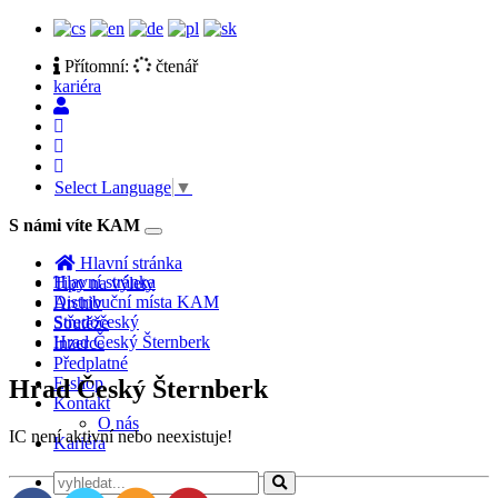
Přítomní:
čtenář
kariéra
Select Language
▼
S námi víte KAM
Toggle
navigation
Hlavní stránka
Hlavní stránka
Tipy na výlety
Distribuční místa KAM
Archiv
Středočeský
Soutěže
Hrad Český Šternberk
Inzerce
Předplatné
E-shop
Hrad Český Šternberk
Kontakt
O nás
IC není aktivní nebo neexistuje!
Kariéra