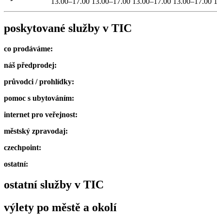
13.00–17.00
13.00–17.00
13.00–17.00
13.00–17.00
poskytované služby v TIC
co prodáváme:
náš předprodej:
průvodci / prohlídky:
pomoc s ubytováním:
internet pro veřejnost:
městský zpravodaj:
czechpoint:
ostatní:
ostatní služby v TIC
výlety po městě a okolí