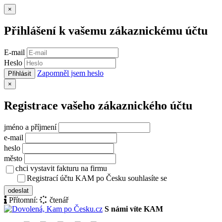
Zavřít
×
Přihlášení k vašemu zákaznickému účtu
E-mail
Heslo
Zapomněl jsem heslo
Přihlásit
Zavřít
×
Registrace vašeho zákaznického účtu
jméno a příjmení
e-mail
heslo
město
chci vystavit fakturu na firmu
Registrací účtu KAM po Česku souhlasíte se
zásady ochrany osob
odeslat
Přítomní:
čtenář
S námi víte KAM