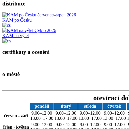
distribuce
KAM po Česku
KAM na výlet
certifikáty a ocenění
o městě
otevírací d
pondělí
úterý
středa
čtvrtek
9.00–12.00
9.00–12.00
9.00–12.00
9.00–12.00
červen - září
13.00–17.00
13.00–17.00
13.00–17.00
13.00–17.00
9.00–12.00
9.00–12.00
9.00–12.00
9.00–12.00
říjen - květen