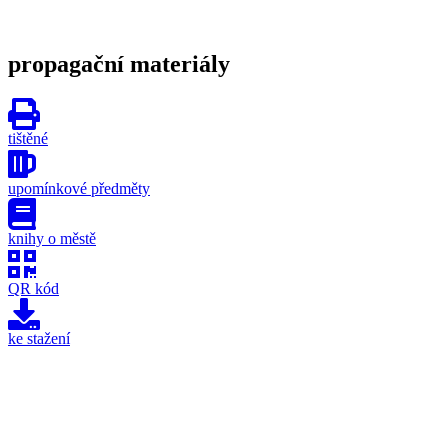
propagační materiály
tištěné
upomínkové předměty
knihy o městě
QR kód
ke stažení