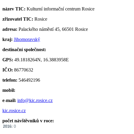
název TIC:
Kulturní informační centrum Rosice
zřizovatel TIC:
Rosice
adresa:
Palackého náměstí 45, 66501 Rosice
kraj:
Jihomoravský
destinační společnost:
GPS:
49.1818264N, 16.3883958E
IČO:
86770632
telefon:
546492196
mobil:
e-mail:
info@kic.rosice.cz
kic.rosice.cz
počet návštěvníků v roce:
2016:
0