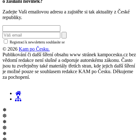
o zásílání novinek?
Zadejte Vaši emailovou adresu a zajistěte si tak aktuality z České
republiky.
Registrací k newsletteru souhlasíte se
zásadami ochrany osobních údajů
© 2026
Kam po Česku.
Publikování či další šíření obsahu www stránek kampocesku.cz bez
vědomí redakce není slušné a odporuje autorskému zákonu. Často
jsou tu zveřejněny také materiály třetích stran, kde jejich další šíření
je možné pouze se souhlasem redakce KAM po Česku. Děkujeme
za pochopení.
❅
❆
❅
❆
❅
❆