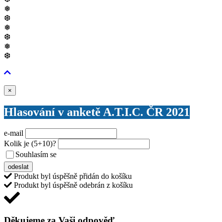
❅
❆
❅
❆
❅
❆
Zavřít
×
Hlasování v anketě A.T.I.C. ČR 2021
e-mail
Kolik je
(5+10)
?
Souhlasím se
VŠEOBECNÝMI PODMÍNKAMI ANKETY O CENY
odeslat
Produkt byl úspěšně přidán do košíku
Produkt byl úspěšně odebrán z košíku
Děkujeme za Vaši odpověď,