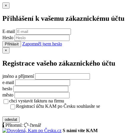
Zavřít
×
Přihlášení k vašemu zákaznickému účtu
E-mail
Heslo
Zapomněl jsem heslo
Přihlásit
Zavřít
×
Registrace vašeho zákaznického účtu
jméno a příjmení
e-mail
heslo
město
chci vystavit fakturu na firmu
Registrací účtu KAM po Česku souhlasíte se
zásady ochrany osobních údajů
odeslat
Přítomní:
čtenář
S námi víte KAM