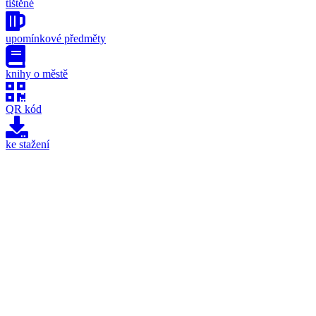
tištěné
upomínkové předměty
knihy o městě
QR kód
ke stažení