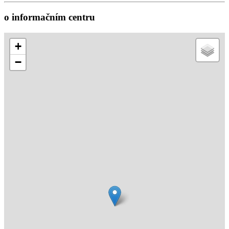
o informačním centru
+
−