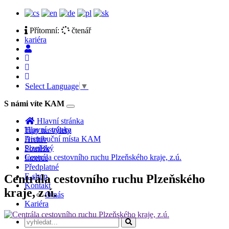
Přítomní:
čtenář
kariéra
Select Language
▼
S námi víte KAM
Toggle
navigation
Hlavní stránka
Hlavní stránka
Tipy na výlety
Distribuční místa KAM
Archiv
Plzeňský
Soutěže
Centrála cestovního ruchu Plzeňského kraje, z.ú.
Inzerce
Předplatné
E-shop
Centrála cestovního ruchu Plzeňského
Kontakt
kraje, z.ú.
O nás
Kariéra