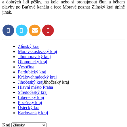
a dobrých lidí pěšky, na kole nebo si pronajmout člun a během
plavby po Baťově kanálu a řece Moravě poznat Zlínský kraj úplně
jinak.
Zlínský kraj
Moravskoslezský kraj
Jihomoravský kraj
Olomoucký kraj
Vysočina
Pardubický kraj
Královehradecký kraj
Jihočeský kraj
Jihočeský kraj
Hlavní město Praha
Středočeský kraj
Liberecký kraj
Plzeňský kraj
Ústecký kraj
Karlovarský kraj
Kraj