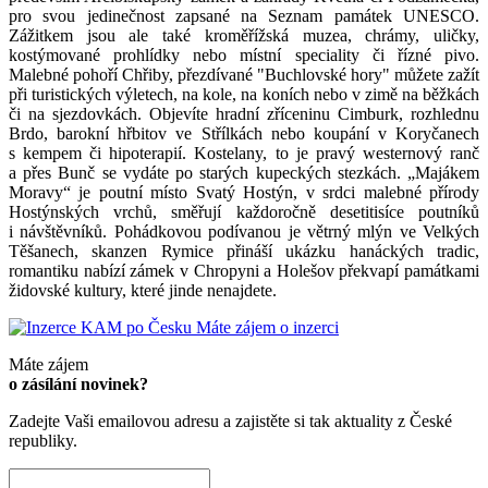
pro svou jedinečnost zapsané na Seznam památek UNESCO.
Zážitkem jsou ale také kroměřížská muzea, chrámy, uličky,
kostýmované prohlídky nebo místní speciality či řízné pivo.
Malebné pohoří Chřiby, přezdívané "Buchlovské hory" můžete zažít
při turistických výletech, na kole, na koních nebo v zimě na běžkách
či na sjezdovkách. Objevíte hradní zříceninu Cimburk, rozhlednu
Brdo, barokní hřbitov ve Střílkách nebo koupání v Koryčanech
s kempem či hipoterapií. Kostelany, to je pravý westernový ranč
a přes Bunč se vydáte po starých kupeckých stezkách. „Majákem
Moravy“ je poutní místo Svatý Hostýn, v srdci malebné přírody
Hostýnských vrchů, směřují každoročně desetitisíce poutníků
i návštěvníků. Pohádkovou podívanou je větrný mlýn ve Velkých
Těšanech, skanzen Rymice přináší ukázku hanáckých tradic,
romantiku nabízí zámek v Chropyni a Holešov překvapí památkami
židovské kultury, které jinde nenajdete.
Máte zájem o inzerci
Máte zájem
o zásílání novinek?
Zadejte Vaši emailovou adresu a zajistěte si tak aktuality z České
republiky.