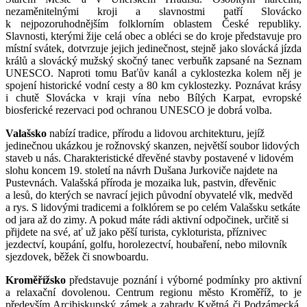
nezaměnitelnými kroji a slavnostmi patří Slovácko
k nejpozoruhodnějším folklorním oblastem České republiky.
Slavnosti, kterými žije celá obec a obléci se do kroje představuje pro
místní svátek, dotvrzuje jejich jedinečnost, stejně jako slovácká jízda
králů a slovácký mužský skočný tanec verbuňk zapsané na Seznam
UNESCO. Naproti tomu Baťův kanál a cyklostezka kolem něj je
spojení historické vodní cesty a 80 km cyklostezky. Poznávat krásy
i chutě Slovácka v kraji vína nebo Bílých Karpat, evropské
biosferické rezervaci pod ochranou UNESCO je dobrá volba.
Valašsko
nabízí tradice, přírodu a lidovou architekturu, jejíž
jedinečnou ukázkou je rožnovský skanzen, největší soubor lidových
staveb u nás. Charakteristické dřevěné stavby postavené v lidovém
slohu koncem 19. století na návrh Dušana Jurkoviče najdete na
Pustevnách. Valašská příroda je mozaika luk, pastvin, dřevěnic
a lesů, do kterých se navrací jejich původní obyvatelé vlk, medvěd
a rys. S lidovými tradicemi a folklórem se po celém Valašsku setkáte
od jara až do zimy. A pokud máte rádi aktivní odpočinek, určitě si
přijdete na své, ať už jako pěší turista, cykloturista, příznivec
jezdectví, koupání, golfu, horolezectví, houbaření, nebo milovník
sjezdovek, běžek či snowboardu.
Kroměřížsko
představuje poznání i výborné podmínky pro aktivní
a relaxační dovolenou. Centrum regionu město Kroměříž, to je
především Arcibiskupský zámek a zahrady Květná či Podzámecká,