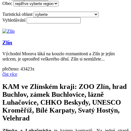
Obec
Turistická oblast
Vyhledávání
Zlín
Východní Morava láká na kouzlo rozmanitosti a Zlín je jejím
srdcem, je uprostřed veškerého dění. Zlín si nemůžete...
přečteno: 43423x
číst více
KAM ve Zlínském kraji: ZOO Zlín, hrad
Buchlov, zámek Buchlovice, lázně
Luhačovice, CHKO Beskydy, UNESCO
Kroměříž, Bílé Karpaty, Svatý Hostýn,
Velehrad
Zlínsko a Luhačovicko
je krajem kontrastů. Na jedné straně