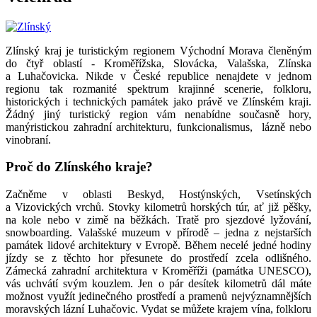
Zlínský kraj je turistickým regionem Východní Morava členěným
do čtyř oblastí - Kroměřížska, Slovácka, Valašska, Zlínska
a Luhačovicka. Nikde v České republice nenajdete v jednom
regionu tak rozmanité spektrum krajinné scenerie, folkloru,
historických i technických památek jako právě ve Zlínském kraji.
Žádný jiný turistický region vám nenabídne současně hory,
manýristickou zahradní architekturu, funkcionalismus, lázně nebo
vinobraní.
Proč do Zlínského kraje?
Začněme v oblasti Beskyd, Hostýnských, Vsetínských
a Vizovických vrchů. Stovky kilometrů horských túr, ať již pěšky,
na kole nebo v zimě na běžkách. Tratě pro sjezdové lyžování,
snowboarding. Valašské muzeum v přírodě – jedna z nejstarších
památek lidové architektury v Evropě. Během necelé jedné hodiny
jízdy se z těchto hor přesunete do prostředí zcela odlišného.
Zámecká zahradní architektura v Kroměříži (památka UNESCO),
vás uchvátí svým kouzlem. Jen o pár desítek kilometrů dál máte
možnost využít jedinečného prostředí a pramenů nejvýznamnějších
moravských lázní Luhačovic. Vydat se můžete krajem vína, folkloru