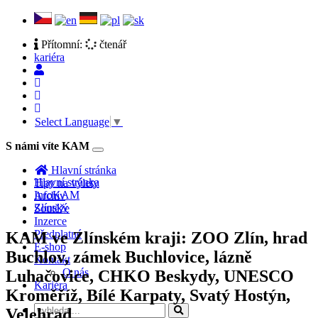
Přítomní:
čtenář
kariéra
Select Language
▼
S námi víte KAM
Toggle
navigation
Hlavní stránka
Hlavní stránka
Tipy na výlety
InfoKAM
Archiv
Zlínský
Soutěže
Inzerce
Předplatné
KAM ve Zlínském kraji: ZOO Zlín, hrad
E-shop
Buchlov, zámek Buchlovice, lázně
Kontakt
O nás
Luhačovice, CHKO Beskydy, UNESCO
Kariéra
Kroměříž, Bílé Karpaty, Svatý Hostýn,
Velehrad