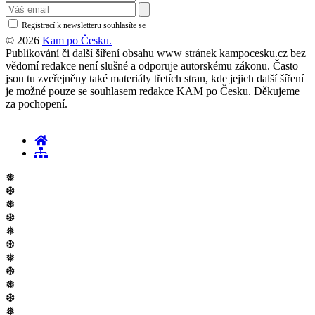
Registrací k newsletteru souhlasíte se
zásadami ochrany osobních údajů
© 2026
Kam po Česku.
Publikování či další šíření obsahu www stránek kampocesku.cz bez
vědomí redakce není slušné a odporuje autorskému zákonu. Často
jsou tu zveřejněny také materiály třetích stran, kde jejich další šíření
je možné pouze se souhlasem redakce KAM po Česku. Děkujeme
za pochopení.
❅
❆
❅
❆
❅
❆
❅
❆
❅
❆
❅