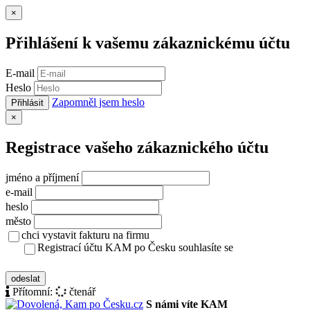
Zavřít
×
Přihlášení k vašemu zákaznickému účtu
E-mail
Heslo
Zapomněl jsem heslo
Přihlásit
Zavřít
×
Registrace vašeho zákaznického účtu
jméno a příjmení
e-mail
heslo
město
chci vystavit fakturu na firmu
Registrací účtu KAM po Česku souhlasíte se
zásady ochrany osobních údajů
odeslat
Přítomní:
čtenář
S námi víte KAM