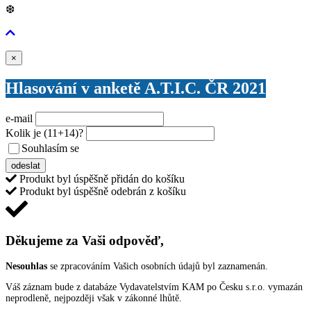
❆
Zavřít
×
Hlasování v anketě A.T.I.C. ČR 2021
e-mail
Kolik je
(11+14)
?
Souhlasím se
VŠEOBECNÝMI PODMÍNKAMI ANKETY O CENY
odeslat
Produkt byl úspěšně přidán do košíku
Produkt byl úspěšně odebrán z košíku
Děkujeme za Vaši odpověď,
Nesouhlas
se zpracováním Vašich osobních údajů byl zaznamenán.
Váš záznam bude z databáze Vydavatelstvím KAM po Česku s.r.o. vymazán
neprodleně, nejpozději však v zákonné lhůtě.