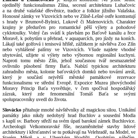
ojedinělý funkcionalismus Zlína, secesní architektura Luhačovic
a na druhé valašské dřevěnice, tradice a folklor jižního Valašska.
Honosné zámky ve Vizovicích nebo ve Zlíně-Lešné ostře kontrastují
s hrady v Brumově-Bylnici, Lukově či Malenovicích. Charakter
krajiny je předurčen pro romantické pěší výlety a pohodové
cyklotoulky. Volný čas svádí k plavbám po Baťově kanálu a řece
Moravě, k pobytům u přehrad, v aquaparcích, pro jízdy na koních.
Lákají také golfová i tenisová hřiště, zážitkem je návštěva Zoo Zlín
nebo vyhlášené palírny ve Vizovicích. Všude najdete vhodné
ubytování, užijete si výlety nebo výbornou regionální kuchyni.
Naproti tomu město Zlín, jehož současnou tvář nesmazatelně
ovlivnilo působení firmy Baťa. Nabízí typickou architekturu
zahradního města, kolonie baťovských domků nebo tovární areál,
který je součástí největší městské památkové rezervace
funkcionalismu ve střední Evropě. Expozice Muzea jihovýchodní
Moravy Princip Baťa vysvětluje, v čem spočíval hospodářský
zázrak, který zde fenomenální Tomáš Baťa se svými
spolupracovníky uvedl do života.
Slovácko
přitahuje mnohé návštěvníky až magickou silou. Unikátní
památky jako nikdy nedobytý hrad Buchlov a sousední Modla
s kaplí sv. Barbory střeží na svém úpatí barokní zámek Buchlovice.
Archeologii Velkomoravské říše, nezaměnitelné stavby lidové
architektury i křesťanství se tu potkávají na Velehradě, na Modré, ve
Starém Městě a v Uherském Hradišti. Osobitým nářečím,