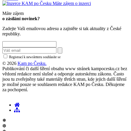
Máte zájem o inzerci
Máte zájem
o zásílání novinek?
Zadejte Vaši emailovou adresu a zajistěte si tak aktuality z České
republiky.
Registrací k newsletteru souhlasíte se
zásadami ochrany osobních údajů
© 2026
Kam po Česku.
Publikování či další šíření obsahu www stránek kampocesku.cz bez
vědomí redakce není slušné a odporuje autorskému zákonu. Často
jsou tu zveřejněny také materiály třetích stran, kde jejich další šíření
je možné pouze se souhlasem redakce KAM po Česku. Děkujeme
za pochopení.
❅
❆