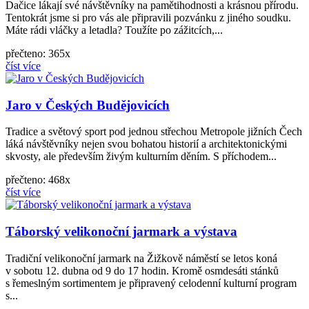
Dačice lákají své návštěvníky na pamětihodnosti a krásnou přírodu.
Tentokrát jsme si pro vás ale připravili pozvánku z jiného soudku.
Máte rádi vláčky a letadla? Toužíte po zážitcích,...
přečteno: 365x
číst více
Jaro v Českých Budějovicích
Tradice a světový sport pod jednou střechou Metropole jižních Čech
láká návštěvníky nejen svou bohatou historií a architektonickými
skvosty, ale především živým kulturním děním. S příchodem...
přečteno: 468x
číst více
Táborský velikonoční jarmark a výstava
Tradiční velikonoční jarmark na Žižkově náměstí se letos koná
v sobotu 12. dubna od 9 do 17 hodin. Kromě osmdesáti stánků
s řemeslným sortimentem je připravený celodenní kulturní program
s...