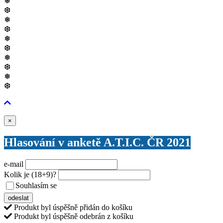
❅
❆
❅
❆
❅
❆
❅
❆
❅
❆
Zavřít
×
Hlasování v anketě A.T.I.C. ČR 2021
e-mail
Kolik je
(18+9)
?
Souhlasím se
VŠEOBECNÝMI PODMÍNKAMI ANKETY O CENY
odeslat
Produkt byl úspěšně přidán do košíku
Produkt byl úspěšně odebrán z košíku