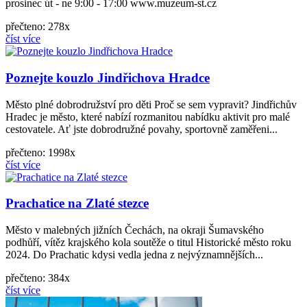
prosinec út - ne 9:00 - 17:00 www.muzeum‑st.cz
přečteno: 278x
číst více
Poznejte kouzlo Jindřichova Hradce
Město plné dobrodružství pro děti Proč se sem vypravit? Jindřichův
Hradec je město, které nabízí rozmanitou nabídku aktivit pro malé
cestovatele. Ať jste dobrodružné povahy, sportovně zaměřeni...
přečteno: 1998x
číst více
Prachatice na Zlaté stezce
Město v malebných jižních Čechách, na okraji Šumavského
podhůří, vítěz krajského kola soutěže o titul Historické město roku
2024. Do Prachatic kdysi vedla jedna z nejvýznamnějších...
přečteno: 384x
číst více