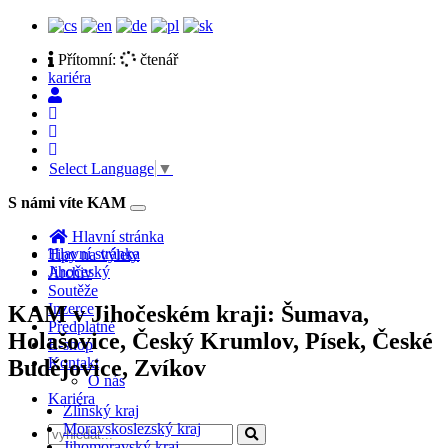
Přítomní:
čtenář
kariéra
Select Language
▼
S námi víte KAM
Toggle
navigation
Hlavní stránka
Hlavní stránka
Tipy na výlety
Jihočeský
Archiv
Soutěže
Inzerce
KAM v Jihočeském kraji: Šumava,
Předplatné
Holašovice, Český Krumlov, Písek, České
E-shop
Kontakt
Budějovice, Zvíkov
O nás
Kariéra
Zlínský kraj
Moravskoslezský kraj
Jihomoravský kraj