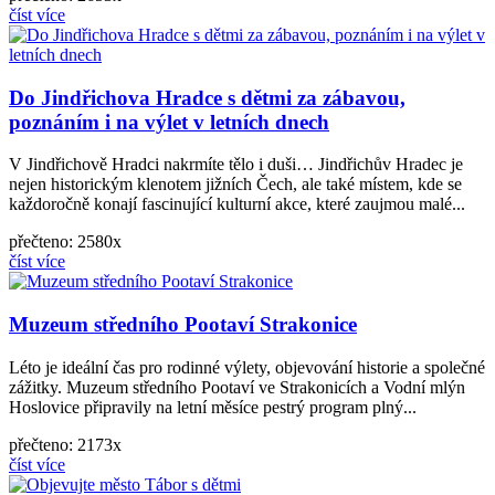
číst více
Do Jindřichova Hradce s dětmi za zábavou,
poznáním i na výlet v letních dnech
V Jindřichově Hradci nakrmíte tělo i duši… Jindřichův Hradec je
nejen historickým klenotem jižních Čech, ale také místem, kde se
každoročně konají fascinující kulturní akce, které zaujmou malé...
přečteno: 2580x
číst více
Muzeum středního Pootaví Strakonice
Léto je ideální čas pro rodinné výlety, objevování historie a společné
zážitky. Muzeum středního Pootaví ve Strakonicích a Vodní mlýn
Hoslovice připravily na letní měsíce pestrý program plný...
přečteno: 2173x
číst více