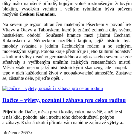
díky málo narušené přírodě, hojným volně roztroušeným žulovým
blokům, vysokým vrchům i velkým rybníkům bývá právem
nazýván
Českou Kanadou
.
Na severu je region ohraničen malebným Píseckem v povodí řek
Vltavy a Otavy a Táborskem, které je známé zejména díky svému
husitskému období. Současné hranice mezi jižními Čechami,
Rakouskem a Německem rozdělují krajinu, jejíž historie byla
mnohdy svázána s jedním šlechtickým rodem a se stejnými
mocenskými zájmy. Poloha kraje předurčuje i jeho kulturní bohatství
– kulturní vlivy drsného germánského a anglosaského severu se zde
střetávaly s vytříbeným uměním italských renesančních mistrů.
Města však nejsou jakýmisi historickými skanzeny, ale naopak –
tepe v nich každodenní život v neopakovatelné atmosféře. Zastavte
se, zůstaňte déle, přijeďte opět...
Dačice – výlety, poznání i zábava pro celou rodinu
Přijeďte do Dačic, města první kostky cukru na světě, a užijte si
u nás klid, pohodu, ale i trochu toho dobrodružství, pohybu
a zábavy. Krásná okolní příroda vám nabídne zajímavé výlety a...
přečteno: 2653x