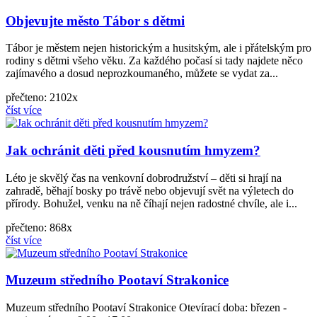
Objevujte město Tábor s dětmi
Tábor je městem nejen historickým a husitským, ale i přátelským pro
rodiny s dětmi všeho věku. Za každého počasí si tady najdete něco
zajímavého a dosud neprozkoumaného, můžete se vydat za...
přečteno: 2102x
číst více
Jak ochránit děti před kousnutím hmyzem?
Léto je skvělý čas na venkovní dobrodružství – děti si hrají na
zahradě, běhají bosky po trávě nebo objevují svět na výletech do
přírody. Bohužel, venku na ně číhají nejen radostné chvíle, ale i...
přečteno: 868x
číst více
Muzeum středního Pootaví Strakonice
Muzeum středního Pootaví Strakonice Otevírací doba: březen -