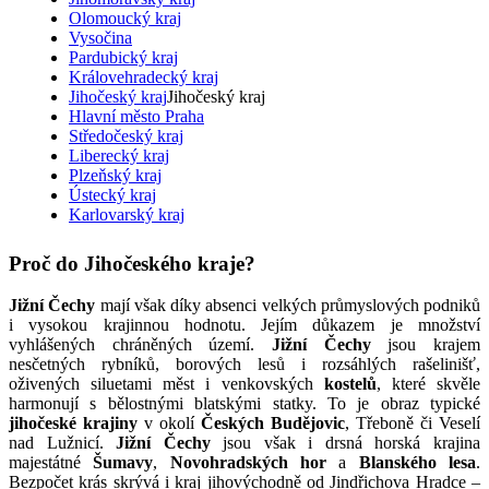
Olomoucký kraj
Vysočina
Pardubický kraj
Královehradecký kraj
Jihočeský kraj
Jihočeský kraj
Hlavní město Praha
Středočeský kraj
Liberecký kraj
Plzeňský kraj
Ústecký kraj
Karlovarský kraj
Proč do Jihočeského kraje?
Jižní Čechy
mají však díky absenci velkých průmyslových podniků
i vysokou krajinnou hodnotu. Jejím důkazem je množství
vyhlášených chráněných území.
Jižní Čechy
jsou krajem
nesčetných rybníků, borových lesů i rozsáhlých rašelinišť,
oživených siluetami měst i venkovských
kostelů
, které skvěle
harmonují s bělostnými blatskými statky. To je obraz typické
jihočeské krajiny
v okolí
Českých Budějovic
, Třeboně či Veselí
nad Lužnicí.
Jižní Čechy
jsou však i drsná horská krajina
majestátné
Šumavy
,
Novohradských hor
a
Blanského lesa
.
Bezpočet krás skrývá i kraj jihovýchodně od Jindřichova Hradce –