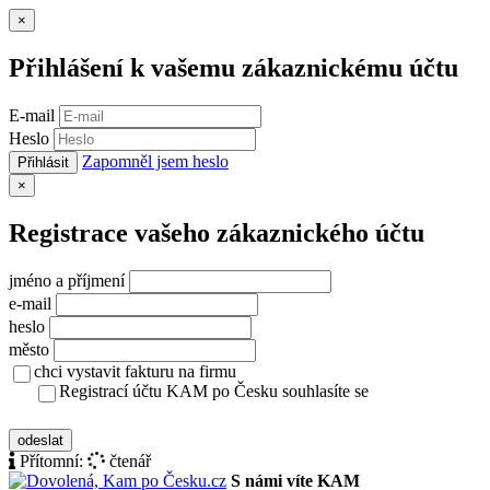
Zavřít
×
Přihlášení k vašemu zákaznickému účtu
E-mail
Heslo
Zapomněl jsem heslo
Přihlásit
Zavřít
×
Registrace vašeho zákaznického účtu
jméno a příjmení
e-mail
heslo
město
chci vystavit fakturu na firmu
Registrací účtu KAM po Česku souhlasíte se
zásady ochrany osobních údajů
odeslat
Přítomní:
čtenář
S námi víte KAM