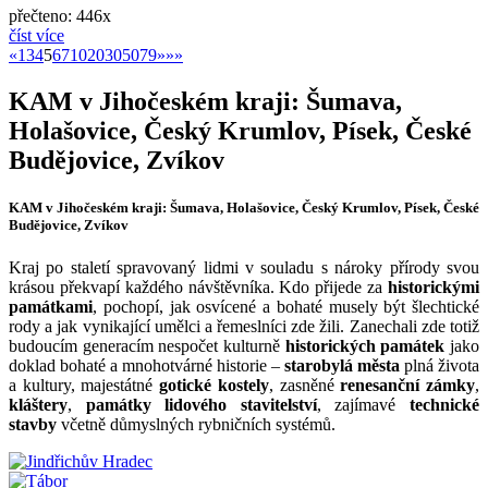
přečteno: 446x
číst více
«
»
«
1
3
4
5
6
7
10
20
30
50
79
»
»»
KAM v Jihočeském kraji: Šumava,
Holašovice, Český Krumlov, Písek, České
Budějovice, Zvíkov
KAM v Jihočeském kraji: Šumava, Holašovice, Český Krumlov, Písek, České
Budějovice, Zvíkov
Kraj po staletí spravovaný lidmi v souladu s nároky přírody svou
krásou překvapí každého návštěvníka. Kdo přijede za
historickými
památkami
, pochopí, jak osvícené a bohaté musely být šlechtické
rody a jak vynikající umělci a řemeslníci zde žili. Zanechali zde totiž
budoucím generacím nespočet kulturně
historických památek
jako
doklad bohaté a mnohotvárné historie –
starobylá města
plná života
a kultury, majestátné
gotické kostely
, zasněné
renesanční zámky
,
kláštery
,
památky lidového stavitelství
, zajímavé
technické
stavby
včetně důmyslných rybničních systémů.